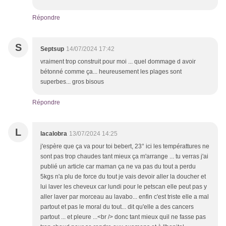
Répondre
S
Septsup
14/07/2024 17:42
vraiment trop construit pour moi ... quel dommage d avoir
bétonné comme ça... heureusement les plages sont
superbes... gros bisous
Répondre
L
lacalobra
13/07/2024 14:25
j'espère que ça va pour toi bebert, 23° ici les températtures ne
sont pas trop chaudes tant mieux ça m'arrange ... tu verras j'ai
publié un article car maman ça ne va pas du tout a perdu
5kgs n'a plu de force du tout je vais devoir aller la doucher et
lui laver les cheveux car lundi pour le petscan elle peut pas y
aller laver par morceau au lavabo... enfin c'est triste elle a mal
partout et pas le moral du tout... dit qu'elle a des cancers
partout ... et pleure ...<br /> donc tant mieux quil ne fasse pas