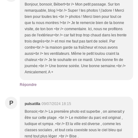
Bonjour, bonsoir, Bébert<br /> Mon petit passage. Sur ton
remarquable, blog !<br /> Super ! tes photos ! j'adore ! Merci
bien pour toutes tes <br /> photos ! Merci bien pour tout ce
que tu nous montres !<br /> Je te remercie bien de ta bonne
visite, de ton bon <br /> commentaire. Ici, nous ne profitons
pas de l'extérieur<br /> car fait trop trop chaud dans les trente
trois degrés<br /> et moi me faut pas tant de soleil. Par
contre<br /> la maison garde sa fraîcheur et nous avons
aussi<br /> les ventilateurs. Même le petit loulou craint la
chaleur.<br /> Je te souhaite en ce mardi. Une bonne fin de
journée.<br /> Une bonne soirée. Une bonne semaine.<br />
Amicalement. A +
Répondre
P
pulsatilla
09/07/2024 18:15
Bonsoir,<br /> La première photo est superbe , on aimerait y
être sur cette plage .<br /> Le mobilier du parc est original ,
ludique et sympa .<br /> Et la ville est diverse , comme les
classes sociales , et tout cela coexiste sous le ciel bleu qui
rend tout plus léger .<br /> Bise .