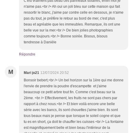
C'est vraiment pas beau ces panneaux solaires, enfin moi je
n'aime pas.<br /> Ah oui un joli bleu sur cette maison qui fait
ressortir le blanc, j'aime par contre celle en dessous, je n'aime
pas du tout, je préfère le retour au bord de mer, c'est plus
beau et agréable que les immeubles. Remarque, ils ont une
belle vue sur la mer.<br /> De bien jolies photographies
comme toujours.<br /> Bonne soirée. Bisous, bisous
tendresse à Danièle
Répondre
M
Mari jo21
12/07/2024 20:52
Bonsoir bebert,<br /> Un bel horizon sur la 1ère qui me donne
l'envie de prendre la poudre d'escampette et j'aime
beaucoup ce petit arbre tout fin. Comme c'est beau sur la
2ème. <br /> Effectivement, les fruits ne sont pas chers par
rapport à chez nous.<br /> Et bien voilà encore une belle
série avec les bancs, ils sont chouettes j'aime bien. Ils sont
tous beaux mais je pense que lorsque le soleil cogne et que
tu es en short, ça doit te chauffer les cuisses <br /> La fontaine
est magnifiquement belle et bien beau l'intérieur de la