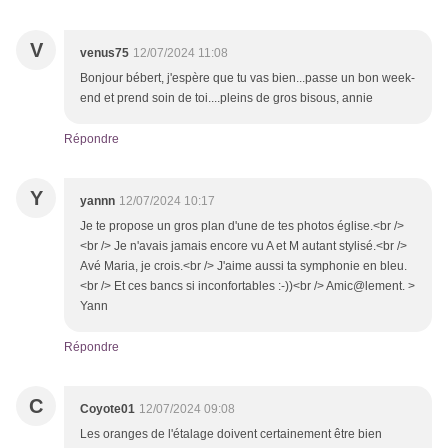
V
venus75
12/07/2024 11:08
Bonjour bébert, j'espère que tu vas bien...passe un bon week-
end et prend soin de toi....pleins de gros bisous, annie
Répondre
Y
yannn
12/07/2024 10:17
Je te propose un gros plan d'une de tes photos église.<br />
<br /> Je n'avais jamais encore vu A et M autant stylisé.<br />
Avé Maria, je crois.<br /> J'aime aussi ta symphonie en bleu.
<br /> Et ces bancs si inconfortables :-))<br /> Amic@lement. >
Yann
Répondre
C
Coyote01
12/07/2024 09:08
Les oranges de l'étalage doivent certainement être bien