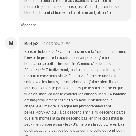
trop chaud pour se rendre aux examens et à l'hopital
mercredi.. je me mets en pause jusqu'à lundi jet 'embrasse
bien fort, bebert et bon w.end à toi mon ami, bizou flo
Répondre
M
Mari jo21
12/07/2024 21:50
Bonsoir bebert,<br /> Un bel horizon sur la 1ère qui me donne
l'envie de prendre la poudre d'escampette et j'aime
beaucoup ce petit arbre tout fin. Comme c'est beau sur la
2ème. <br /> Effectivement, les fruits ne sont pas chers par
rapport à chez nous.<br /> Et bien voilà encore une belle
série avec les bancs, ils sont chouettes j'aime bien. Ils sont
tous beaux mais je pense que lorsque le soleil cogne et que
tu es en short, ça doit te chauffer les cuisses <br /> La fontaine
est magnifiquement belle et bien beau l'intérieur de la
chapelle et malgré la plaque tes photographies sont
belles. <br /> Ah oui, là ça descend enfin si tu descends parce
que si tu montes là ça ne descend pas, enfin je crois mais je
peux me tromper aussi <br /> J'aime bien la sculpture en bas
du château, elle est très belle pas comme celle du rond-point.