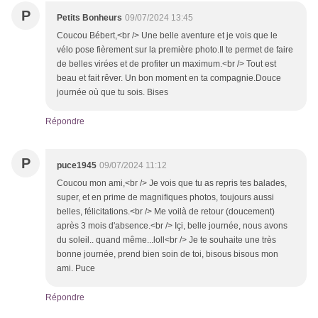
P
Petits Bonheurs
09/07/2024 13:45
Coucou Bébert,<br /> Une belle aventure et je vois que le
vélo pose fièrement sur la première photo.Il te permet de faire
de belles virées et de profiter un maximum.<br /> Tout est
beau et fait rêver. Un bon moment en ta compagnie.Douce
journée où que tu sois. Bises
Répondre
P
puce1945
09/07/2024 11:12
Coucou mon ami,<br /> Je vois que tu as repris tes balades,
super, et en prime de magnifiques photos, toujours aussi
belles, félicitations.<br /> Me voilà de retour (doucement)
après 3 mois d'absence.<br /> Içi, belle journée, nous avons
du soleil.. quand même...loll<br /> Je te souhaite une très
bonne journée, prend bien soin de toi, bisous bisous mon
ami. Puce
Répondre