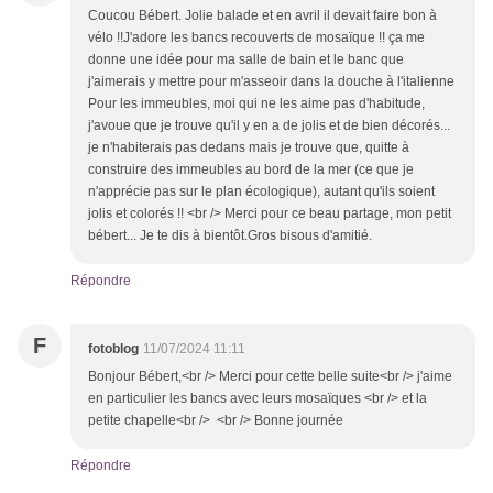
Coucou Bébert. Jolie balade et en avril il devait faire bon à
vélo !!J'adore les bancs recouverts de mosaïque !! ça me
donne une idée pour ma salle de bain et le banc que
j'aimerais y mettre pour m'asseoir dans la douche à l'italienne
Pour les immeubles, moi qui ne les aime pas d'habitude,
j'avoue que je trouve qu'il y en a de jolis et de bien décorés...
je n'habiterais pas dedans mais je trouve que, quitte à
construire des immeubles au bord de la mer (ce que je
n'apprécie pas sur le plan écologique), autant qu'ils soient
jolis et colorés !! <br /> Merci pour ce beau partage, mon petit
bébert... Je te dis à bientôt.Gros bisous d'amitié.
Répondre
F
fotoblog
11/07/2024 11:11
Bonjour Bébert,<br /> Merci pour cette belle suite<br /> j'aime
en particulier les bancs avec leurs mosaïques <br /> et la
petite chapelle<br /> <br /> Bonne journée
Répondre