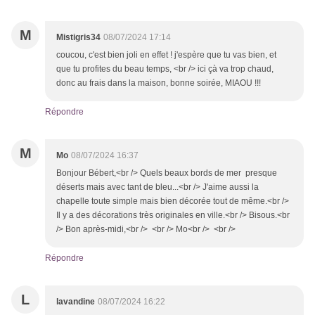
M
Mistigris34
08/07/2024 17:14
coucou, c'est bien joli en effet ! j'espère que tu vas bien, et
que tu profites du beau temps, <br /> ici çà va trop chaud,
donc au frais dans la maison, bonne soirée, MIAOU !!!
Répondre
M
Mo
08/07/2024 16:37
Bonjour Bébert,<br /> Quels beaux bords de mer presque
déserts mais avec tant de bleu...<br /> J'aime aussi la
chapelle toute simple mais bien décorée tout de même.<br />
Il y a des décorations très originales en ville.<br /> Bisous.<br
/> Bon après-midi,<br /> <br /> Mo<br /> <br />
Répondre
L
lavandine
08/07/2024 16:22