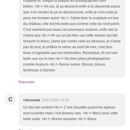
chapelle et malgré la plaque tes photographies sont
belles. <br /> Ah oui, là ça descend enfin si tu descends parce
que si tu montes là ça ne descend pas, enfin je crois mais je
peux me tromper aussi <br /> J'aime bien la sculpture en bas
du château, elle est très belle pas comme celle du rond-point.
C'est vraiment pas beau ces panneaux solaires, enfin moi je
n'aime pas.<br /> Ah oui un joli bleu sur cette maison qui fait
ressortir le blanc, j'aime par contre celle en dessous, je n'aime
pas du tout, je préfère le retour au bord de mer, c'est plus
beau et agréable que les immeubles. Remarque, ils ont une
belle vue sur la mer.<br /> De bien jolies photographies
comme toujours.<br /> Bonne soirée. Bisous, bisous
tendresse à Danièle
Répondre
C
chezsonia
12/07/2024 13:33
Un très bel endroit !<br /> C’est chouette quand les églises
sont ouvertes mais c’est devenu rare. <br /> Merci pour cette
belle visite. <br /> Bonne semaine <br /> Bisou