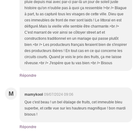
pluie depuis mai avec par-ci par-là un jour de soleil juste
histoire qu'on n'oublie pas à quoi ça ressemble !<br /> Blague
à part, tu as capturé tous les visages de cette ville. Dieu que
ces immeubles de front de mer sont laids ! Le littoral en est
défiguré.Mais la vieille ville semble être charmante.<br />
C'est marrant de voir ainsi se côtoyer street art et
constructions traditionnel en un mariage qui passe plutôt
bien.<br /> Les producteurs français feraient bien de s'inspirer
des producteurs ibères ! En tout cas en ce qui concerne les
circuits courts. Quand je vois le prix des fruits, ça me laisse
rêveuse.<br /> J'espère que tu vas bien.<br /> Bisous
Répondre
M
mamykool
09/07/2024 09:06
Que c'est beau ! un bel étalage de fruits, cet immeuble bleu
superbe, et cette vue sur les hauteurs magnifique ! bon mardi
bisous !
Répondre