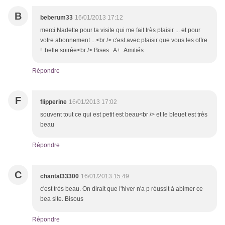
B
beberum33
16/01/2013 17:12
merci Nadette pour ta visite qui me fait très plaisir ... et pour
votre abonnement ...<br /> c'est avec plaisir que vous les offre
! belle soirée<br /> Bises A+ Amitiés
Répondre
F
flipperine
16/01/2013 17:02
souvent tout ce qui est petit est beau<br /> et le bleuet est très
beau
Répondre
C
chantal33300
16/01/2013 15:49
c'est très beau. On dirait que l'hiver n'a p réussit à abimer ce
bea site. Bisous
Répondre