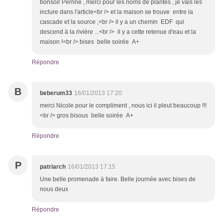
bonsoir Perrine , merci pour les noms de plantes , je vais les
inclure dans l'article<br /> et la maison se trouve entre la
cascade et la source ,<br /> il y a un chemin EDF qui
descend à la rivière ...<br /> il y a cette retenue d'eau et la
maison !<br /> bises belle soirée A+
Répondre
B
beberum33
16/01/2013 17:20
merci Nicole pour le compliment , nous ici il pleut beaucoup !!!
<br /> gros bisous belle soirée A+
Répondre
P
patriarch
16/01/2013 17:15
Une belle promenade à faire. Belle journée avec bises de
nous deux
Répondre