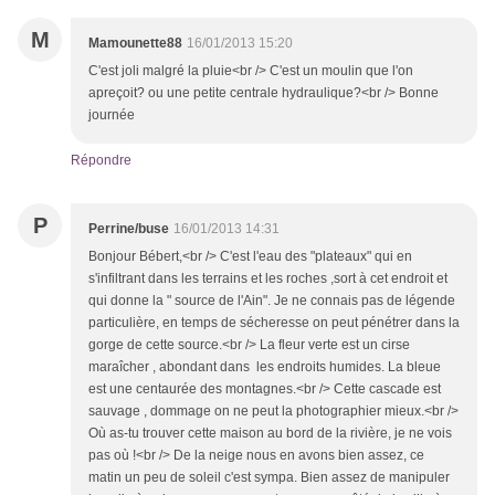
M
Mamounette88
16/01/2013 15:20
C'est joli malgré la pluie<br /> C'est un moulin que l'on
apreçoit? ou une petite centrale hydraulique?<br /> Bonne
journée
Répondre
P
Perrine/buse
16/01/2013 14:31
Bonjour Bébert,<br /> C'est l'eau des "plateaux" qui en
s'infiltrant dans les terrains et les roches ,sort à cet endroit et
qui donne la " source de l'Ain". Je ne connais pas de légende
particulière, en temps de sécheresse on peut pénétrer dans la
gorge de cette source.<br /> La fleur verte est un cirse
maraîcher , abondant dans les endroits humides. La bleue
est une centaurée des montagnes.<br /> Cette cascade est
sauvage , dommage on ne peut la photographier mieux.<br />
Où as-tu trouver cette maison au bord de la rivière, je ne vois
pas où !<br /> De la neige nous en avons bien assez, ce
matin un peu de soleil c'est sympa. Bien assez de manipuler