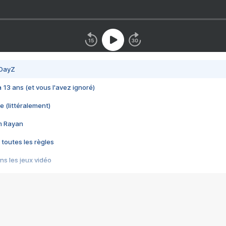
 DayZ
 a 13 ans (et vous l'avez ignoré)
e (littéralement)
im Rayan
 toutes les règles
s les jeux vidéo
us choquant de Rockstar ? - Le scandale BULLY
e plus moche de Steam
du RÊVE tourne au CAUCHEMAR