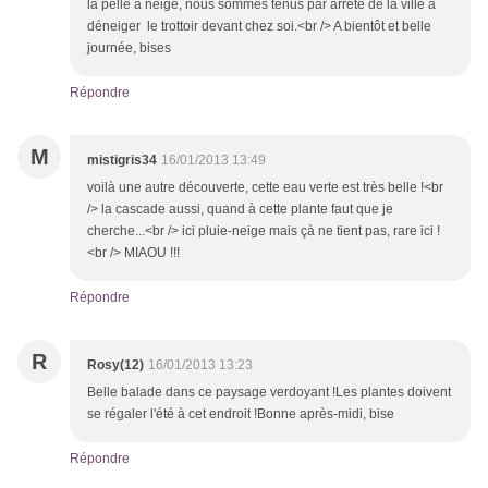
la pelle à neige, nous sommes tenus par arrêté de la ville à
déneiger le trottoir devant chez soi.<br /> A bientôt et belle
journée, bises
Répondre
M
mistigris34
16/01/2013 13:49
voilà une autre découverte, cette eau verte est très belle !<br
/> la cascade aussi, quand à cette plante faut que je
cherche...<br /> ici pluie-neige mais çà ne tient pas, rare ici !
<br /> MIAOU !!!
Répondre
R
Rosy(12)
16/01/2013 13:23
Belle balade dans ce paysage verdoyant !Les plantes doivent
se régaler l'été à cet endroit !Bonne après-midi, bise
Répondre