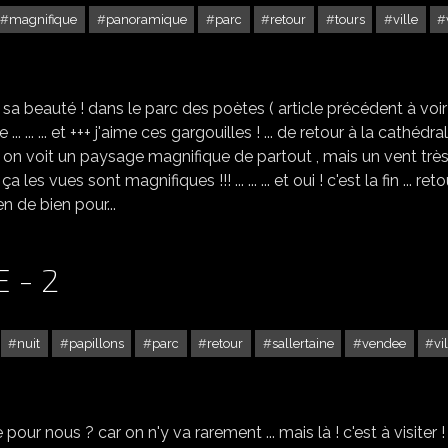
magnifique
panoramique
parc
retour
tours
ville
BÉZIERS DANS L'HÉRAULT VUE DE HAUT -5
 sa beauté ! dans le parc des poètes ( article précédent à voir
... ... ... et +++ j'aime ces gargouilles ! ... de retour à la cathédra
t on voit un paysage magnifique de partout , mais un vent très
i, ça les vues sont magnifiques !!! ... ... ... et oui ! c'est la fin ... ret
en de bien pour...
 - 2
nuit
papillons
parc
retour
sallertaine
vendee
vi
SALLERTAINE EN VENDÉE - 2
e pour nous ? car on n'y va rarement ... mais là ! c'est à visiter !