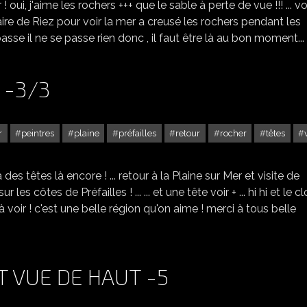
! oui, j'aime les rochers +++ que le sable à perte de vue !!! ... vo
ire de Riez pour voir la mer a creusé les rochers pendant les
sse il ne se passe rien donc , il faut être là au bon moment...
 -3/3
r
peintres
plaine
préfailles
retour
rocher
têtes
LA PLAINE SUR MER (44) -3/3
l y a des têtes là encore ! ... retour à la Plaine sur Mer et visite de
 sur les côtes de Préfailles ! ... ... et une tête voir + ... hi hi et le c
+++ à voir ! c'est une belle région qu'on aime ! merci à tous belle
T VUE DE HAUT -5