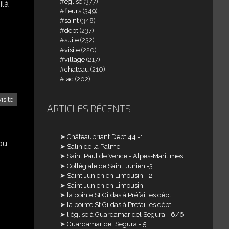
église
(377)
ilà
fleurs
(349)
saint
(348)
dept
(237)
suite
(232)
visite
(220)
village
(217)
chateau
(210)
lac
(202)
visite
ARTICLES RÉCENTS
Châteaubriant Dept 44 -1
lou
Salin de la Palme
Saint Paul de Vence - Alpes-Maritimes
Collégiale de Saint Junien -3
Saint Junien en Limousin - 2
Saint Junien en Limousin
la pointe St Gildas à Préfailles dépt...
la pointe St Gildas à Préfailles dépt...
l'église à Guardamar del Segura - 6/6
Guardamar del Segura - 5