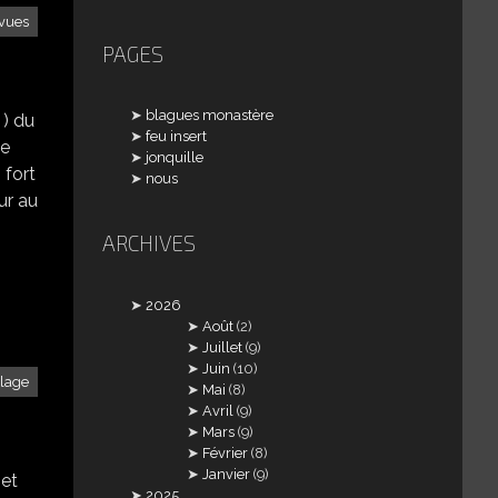
vues
PAGES
blagues monastère
 ) du
feu insert
le
jonquille
 fort
nous
our au
ARCHIVES
2026
Août
(2)
Juillet
(9)
Juin
(10)
llage
Mai
(8)
Avril
(9)
Mars
(9)
Février
(8)
Janvier
(9)
 et
2025