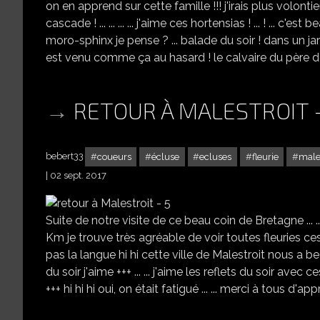
on en apprend sur cette famille !!! j'irais plus volont
cascade ! ... ... ... ... j'aime ces hortensias ! ... ! ... c'est 
moro-sphinx je pense ? ... balade du soir ! dans un ja
est venu comme ça au hasard ! le calvaire du père de Mo
RETOUR À MALESTROIT -
bebert33
coueurs
écluse
ecluses
fleurie
males
02 sept. 2017
Suite de notre visite de ce beau coin de Bretagne ... ... ..
Km je trouve très agréable de voir toutes fleuries ces éclu
pas la langue hi hi cette ville de Malestroit nous a be
du soir j'aime +++ ... ... j'aime les reflets du soir avec ce
+++ hi hi hi oui, on était fatigué ... ... merci à tous d'appré