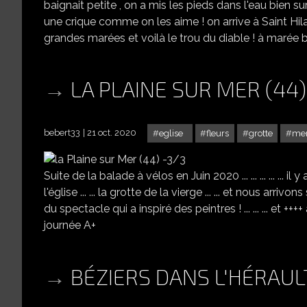
baignait petite , on a mis les pieds dans l'eau bien sur 
une crique comme on les aime ! on arrive à Saint Hila
grandes marées et voilà le trou du diable ! à marée ba
LA PLAINE SUR MER (44)
bebert33
21 oct. 2020
eglise
fleurs
grotte
me
Suite de la balade à vélos en Juin 2020 ... ... ... ... ... i
l'église ... ... la grotte de la vierge ... ... et nous arrivons
du spectacle qui a inspiré des peintres ! ... ... ... et +
journée A+
BÉZIERS DANS L'HÉRAUL