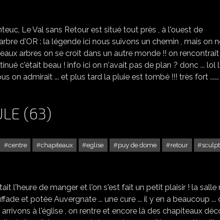
BROCELIANDE - LE VAL SANS RETOUR (35) - 2
teuc, Le Val sans Retour est situé tout près , à l'ouest de
'arbre d'OR : la légende ici nous suivons un chemin , mais on n
 beaux arbres on se croit dans un autre monde !! on rencontrait
é c'était beau ! info ici on n'avait pas de plan ? donc ... lol l
s on admirait ... et plus tard la pluie est tombé !!! très fort ......
LE (63)
centre
chapiteaux
eglise
puy de dome
retour
sculp
L'ÉGLISE DE LA BOURBOULE (63)
it l'heure de manger et l'on s'est fait un petit plaisir ! la salle
ffade et potée Auvergnate ... une cure ... il y en a beaucoup ... o
 arrivons à l'église , on rentre et encore là des chapiteaux déc