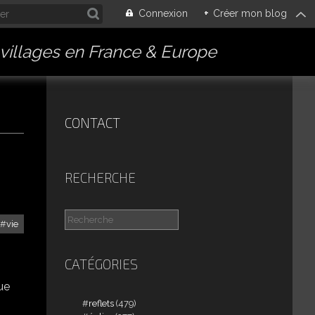
Connexion
+
Créer mon blog
villages en France & Europe
CONTACT
RECHERCHE
vie
CATÉGORIES
vue
reflets
(479)