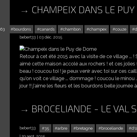
CHAMPEIX DANS LE PUY
63
bourdons
canards
chambon
champex
couze
bebert33
03 déc. 2015
Retour à cet été 2015 avec la visite de ce village ... 
aimé cette maison accolé aux rochers ! et ces jolies fl
beau ! coucou toi ! je peux venir avec toi sur ces caillou
qu'on voit ce village ... dommage ! coucou le minou ...
jour !! j'aime les fleurs et les bourdons belle journée 
BROCELIANDE - LE VAL S
bebert33
35
arbre
bretagne
broceliande
d'o
29 sept. 2015