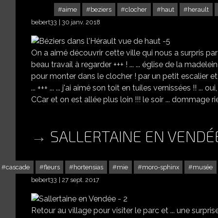
aime
beziers
clocher
haut
herault
bebert33
30 janv. 2018
On a aimé découvrir cette ville qui nous a surpris par
beau travail à regarder +++ ! ... ... église de la madeleine 
pour monter dans le clocher ! par un petit escalier e
... +++ ... ... j'ai aimé son toit en tuiles vernissées !! ... ou
CCar et on est allée plus loin !!! le soir ... dommage ri
SALLERTAINE EN VENDÉE
cascade
fleurs
hortensias
mie
moro-sphinx
musée
bebert33
27 sept. 2017
Retour au village pour visiter le parc et ... une surpris