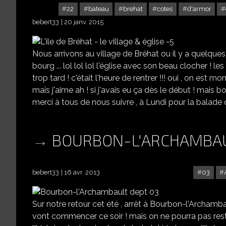
22
bateau
brehat
cotes
d'armor
bebert33
20 janv. 2015
Nous arrivons au village de Bréhat ou il y a quelques
bourg ... lol lol lol l'église avec son beau clocher ! les f
trop tard ! c'était l'heure de rentrer !!! oui , on est mo
mais j'aime ah ! si j'avais eu ça dès le début ! mais bon 
merci à tous de nous suivre , à Lundi pour la balade 
BOURBON-L'ARCHAMBAU
bebert33
16 avr. 2013
03
Sur notre retour cet été , arrêt à Bourbon-l'Archambau
vont commencer ce soir ! mais on ne pourra pas rester 