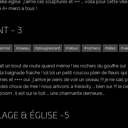
 église , j'aime ces sculptures et +++ ... voilà pour cette ville 
e A+ merci à tous !
T - 3
'armor
oiseau
plougrescant
retour
rochers
têtes
ve
RETOUR À PLOUGRESCANT - 3
fait un bout de route quand même ! les rochers du gouffre sur
la baignade fraîche ! lol lol un petit coucou plein de fleurs qui
 et ++++ oui , j'arrive je viens de voir un oiseau !!! je ne sais 
. des choux de mer ! nous arrivons à Kéravily ... bien sur !!! le ci
u zoom , il est sur le toit ... une charmante demeure...
LLAGE & ÉGLISE -5