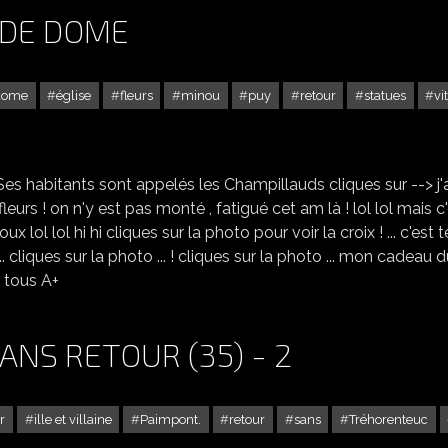
 DE DOME
dome
église
fleurs
minou
puy
retour
statues
vi
CHAMPEIX DANS LE PUY DE DOME
! Ses habitants sont appelés les Champillauds cliques sur --> j'
eurs ! on n'y est pas monté , fatigué cet am là ! lol lol mais c
x lol lol hi hi cliques sur la photo pour voir la croix ! ... c'est t
 cliques sur la photo ... ! cliques sur la photo ... mon cadeau 
à tous A+
ANS RETOUR (35) - 2
r
ille et villaine
Paimpont.
retour
sans
Tréhorenteuc