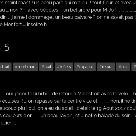
iers maintenant ! un beau parc qui m'a plu ! tout fleuri et avec 
beau ... non ? ... avec bébètes ... un bel arbre pour M-Jo ! ... ... ... ... ..
rdin ... j'aime ! dommage , un beau calvaire ? on ne savait pas 
nfort ... insolite hi...
 5
troit
morbihan
nuit
reflets
repasse
retour
soir
RETOUR À MALESTROIT - 5
. oui, j'écoute hi hi hi ... de retour à Malestroit avec le vélo ... h
ses !! ... on repasse par le centre ville et ... ... ... non, il ne ti
aucoup plu ! oui, on a eu du soleil , c'était le 19 Aout 2017 cou
s couleurs d'or ... ... un beau lavoir , et ... notre balade du soir ... 
cier ,...