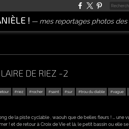
ANIÈLE !
mes reportages photos des 
ILAIRE DE RIEZ -2
retour
riez
rocher
saint
sur
trou du diable
vague
CROIX DE VIE ET SAINT HILAIRE DE RIEZ -2
long de la piste cyclable , waouh que de belles fleurs ! ... une 
er ! et de retour à Croix de Vie et là, le petit bassin ou elle se