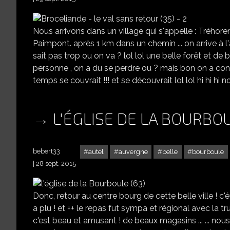
Nous arrivons dans un village qui s'appelle : Tréhoren
Paimpont. après 1 km dans un chemin ... on arrive à l
sait pas trop ou on va ? lol lol une belle forêt et de
personne , on a du se perdre ou ? mais bon on a continu
temps se couvrait !!! et se découvrait lol lol hi hi hi nou
L'ÉGLISE DE LA BOURBOU
bebert33
autel
auvergne
belle
bourboule
28 sept. 2015
Donc, retour au centre bourg de cette belle ville ! c'éta
a plu ! et ++ le repas fut sympa et régional avec la tru
c'est beau et amusant ! de beaux magasins ... ... nous