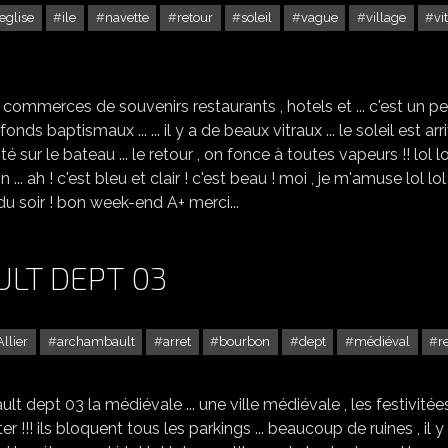
eglise
ile
navette
retour
soleil
vague
village
vi
L'ILE DE BRÉHAT - LE VILLAGE & ÉGLISE -5
 commerces de souvenirs restaurants , hotels et ... c'est un pe
onds baptismaux ... ... il y a de beaux vitraux ... le soleil est arriv
nté sur le bateau ... le retour , on fonce à toutes vapeurs !! lol lo
... ah ! c'est bleu et clair ! c'est beau ! moi , je m'amuse lol lol
du soir ! bon week-end A+ merci...
LT DEPT 03
Allier
archambault
arret
bourbon
dept
médiéval
r
BOURBON-L'ARCHAMBAULT DEPT 03
lt dept 03 la médiévale ... une ville médiévale , les festivitée
!!! ils bloquent tous les parkings ... beaucoup de ruines , il y