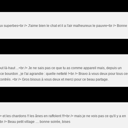
ux superbes<br /> J'aime bien le chat et il a l'air malheureux le pauvre<br /> Bonne
t là-haut ...<br /> Je ne sais pas ce que tu as comme appareil mais, depuis un
e bourdon , je l'ai agrandie : quelle netteté !<br /> Bravo à vous deux pour tous ce
ontrés .<br /> Gros bisous à vous deux et merci pour ce beau partage.
 et les chardons !! les ânes en raffolent !!!<br /> mais je ne vois pas ce qu'il y a en
 /> Beau petit village .... bonne soirée, bises