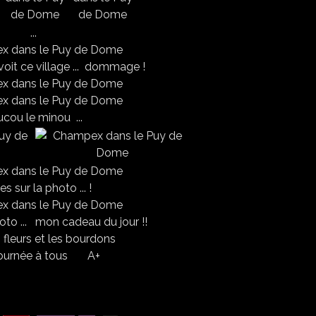
...
 voit ce village ... dommage !
cou le minou ...
es sur la photo ... !
hoto ... mon cadeau du jour !!
s fleurs et les bourdons
 journée à tous A+