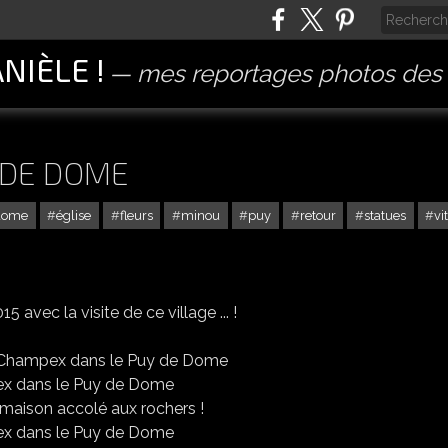
ANIÈLE !
mes reportages photos des 
 DE DOME
dome
église
fleurs
minou
puy
retour
statues
vi
5 avec la visite de ce village ... !
t appelés les Champillauds
e maison accolé aux rochers !