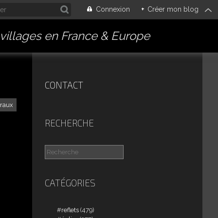
Connexion
+
Créer mon blog
villages en France & Europe
CONTACT
traux
RECHERCHE
CATÉGORIES
reflets
(479)