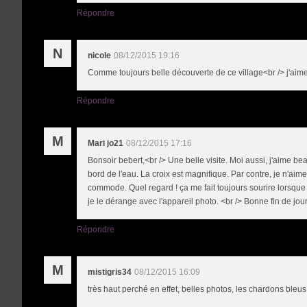
Répondre
N
nicole
08/12/2015 19:16
Comme toujours belle découverte de ce village<br /> j'aime 
Répondre
M
Mari jo21
08/12/2015 17:16
Bonsoir bebert,<br /> Une belle visite. Moi aussi, j'aime 
bord de l'eau. La croix est magnifique. Par contre, je n'aime 
commode. Quel regard ! ça me fait toujours sourire lorsque je
je le dérange avec l'appareil photo. <br /> Bonne fin de jo
Répondre
M
mistigris34
08/12/2015 16:09
très haut perché en effet, belles photos, les chardons bleu