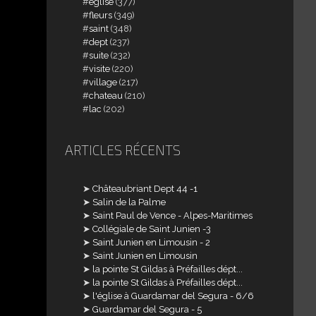
église
(377)
fleurs
(349)
saint
(348)
dept
(237)
suite
(232)
visite
(220)
village
(217)
chateau
(210)
lac
(202)
ARTICLES RÉCENTS
Châteaubriant Dept 44 -1
Salin de la Palme
Saint Paul de Vence - Alpes-Maritimes
Collégiale de Saint Junien -3
Saint Junien en Limousin - 2
Saint Junien en Limousin
la pointe St Gildas à Préfailles dépt...
la pointe St Gildas à Préfailles dépt...
l'église à Guardamar del Segura - 6/6
Guardamar del Segura - 5