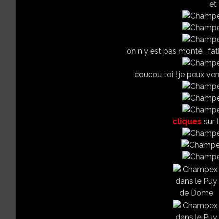
et 
on n'y est pas monté , fati
coucou toi ! je peux veni
cliques
sur l