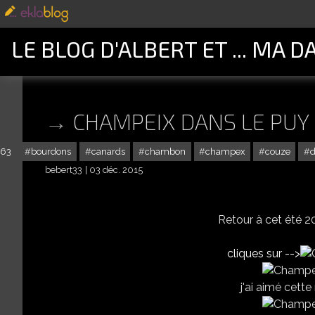
LE BLOG D'ALBERT ET ... MA D
CHAMPEIX DANS LE PUY
63
bourdons
canards
chambon
champex
couze
bebert33
03 déc. 2015
Retour à cet été 201
Ses habitants son
cliques sur -->
j'ai aimé cett