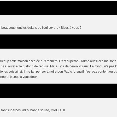
beaucoup tout les détails de l'église<br /> Bises à vous 2
beaucoup cette maison accolée aux rochers. C'est superbe. J'aime aussi ces maisons
pas l'autel et le plafond de l'église. Mais il y a de beaux vitraux. Le minou n'a pas l'
 les vois ainsi. Il me fait penser à notre bon Paulo lorsqu'il n'est pas content ou q
urnée et bisous à vous deux.
s sont superbes,<br /> bonne soirée, MIAOU !!!!