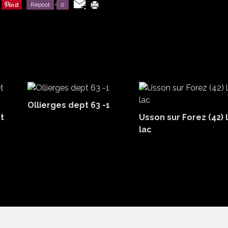
Repost
0
Ollierges dept 63 -1
t
Usson sur Forez (42) 
lac