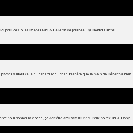
i pour ces jolies images !<br /> Belle fin de journée ! @ Bientôt ! Bizhs
photos surtout celle du canard et du chat. J'espère que la main de Bébert va bien.
té pour sonner la cloche, ça doit être amusant !!!!<br /> Belle soirée<br /> Dany