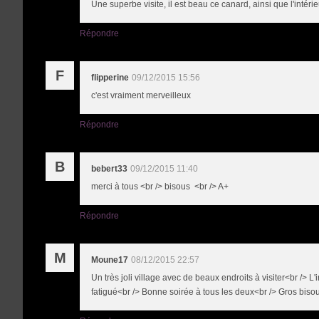
Une superbe visite, il est beau ce canard, ainsi que l'intéri
Répondre
F
flipperine
09/12/2015 15:56
c'est vraiment merveilleux
Répondre
B
bebert33
09/12/2015 11:40
merci à tous <br /> bisous <br /> A+
Répondre
M
Moune17
08/12/2015 22:57
Un très joli village avec de beaux endroits à visiter<br /> L
fatigué<br /> Bonne soirée à tous les deux<br /> Gros biso