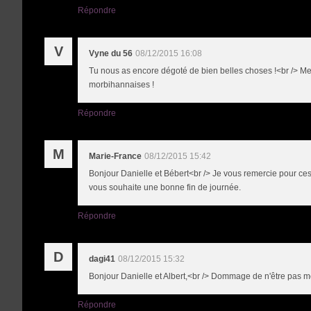
Répondre
V
Vyne du 56
08/12/2015 16:08
Tu nous as encore dégoté de bien belles choses !<br /> Merc
morbihannaises !
Répondre
M
Marie-France
08/12/2015 15:42
Bonjour Danielle et Bébert<br /> Je vous remercie pour ces 
vous souhaite une bonne fin de journée.
Répondre
D
dagi41
08/12/2015 15:32
Bonjour Danielle et Albert,<br /> Dommage de n'être pas mon
Répondre