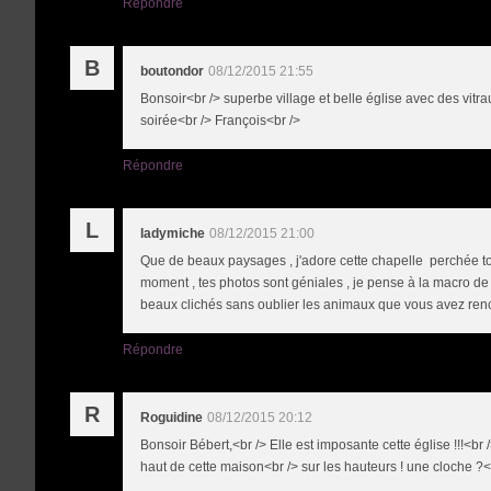
Répondre
B
boutondor
08/12/2015 21:55
Bonsoir<br /> superbe village et belle église avec des vitra
soirée<br /> François<br />
Répondre
L
ladymiche
08/12/2015 21:00
Que de beaux paysages , j'adore cette chapelle perchée tou
moment , tes photos sont géniales , je pense à la macro de c
beaux clichés sans oublier les animaux que vous avez renc
Répondre
R
Roguidine
08/12/2015 20:12
Bonsoir Bébert,<br /> Elle est imposante cette église !!!<br />
haut de cette maison<br /> sur les hauteurs ! une cloche ?<br