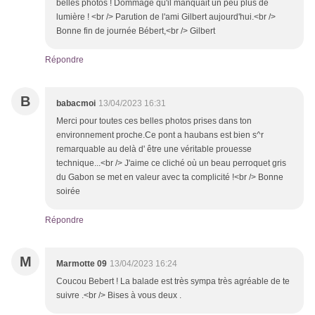
belles photos ! Dommage qu'il manquait un peu plus de
lumière ! <br /> Parution de l'ami Gilbert aujourd'hui.<br />
Bonne fin de journée Bébert,<br /> Gilbert
Répondre
B
babacmoi
13/04/2023 16:31
Merci pour toutes ces belles photos prises dans ton
environnement proche.Ce pont a haubans est bien s^r
remarquable au delà d' être une véritable prouesse
technique...<br /> J'aime ce cliché où un beau perroquet gris
du Gabon se met en valeur avec ta complicité !<br /> Bonne
soirée
Répondre
M
Marmotte 09
13/04/2023 16:24
Coucou Bebert ! La balade est très sympa très agréable de te
suivre .<br /> Bises à vous deux .