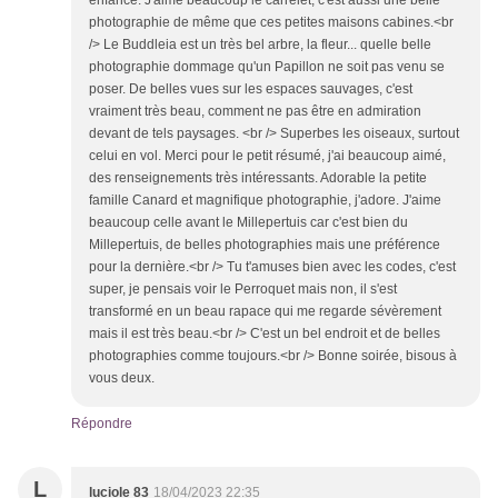
enfance. J'aime beaucoup le carrelet, c'est aussi une belle
photographie de même que ces petites maisons cabines.<br
/> Le Buddleia est un très bel arbre, la fleur... quelle belle
photographie dommage qu'un Papillon ne soit pas venu se
poser. De belles vues sur les espaces sauvages, c'est
vraiment très beau, comment ne pas être en admiration
devant de tels paysages. <br /> Superbes les oiseaux, surtout
celui en vol. Merci pour le petit résumé, j'ai beaucoup aimé,
des renseignements très intéressants. Adorable la petite
famille Canard et magnifique photographie, j'adore. J'aime
beaucoup celle avant le Millepertuis car c'est bien du
Millepertuis, de belles photographies mais une préférence
pour la dernière.<br /> Tu t'amuses bien avec les codes, c'est
super, je pensais voir le Perroquet mais non, il s'est
transformé en un beau rapace qui me regarde sévèrement
mais il est très beau.<br /> C'est un bel endroit et de belles
photographies comme toujours.<br /> Bonne soirée, bisous à
vous deux.
Répondre
L
luciole 83
18/04/2023 22:35