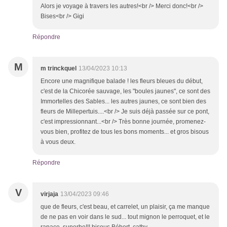
Alors je voyage à travers les autres!<br /> Merci donc!<br />
Bises<br /> Gigi
Répondre
M
m trinckquel
13/04/2023 10:13
Encore une magnifique balade ! les fleurs bleues du début,
c'est de la Chicorée sauvage, les "boules jaunes", ce sont des
Immortelles des Sables... les autres jaunes, ce sont bien des
fleurs de Millepertuis....<br /> Je suis déjà passée sur ce pont,
c'est impressionnant...<br /> Très bonne journée, promenez-
vous bien, profitez de tous les bons moments... et gros bisous
à vous deux.
Répondre
V
virjaja
13/04/2023 09:46
que de fleurs, c'est beau, et carrelet, un plaisir, ça me manque
de ne pas en voir dans le sud... tout mignon le perroquet, et le