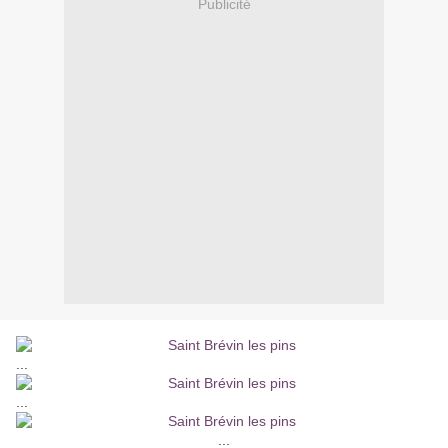
Publicité
...
...
...