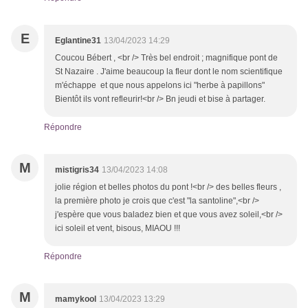
E
Eglantine31
13/04/2023 14:29
Coucou Bébert , <br /> Très bel endroit ; magnifique pont de
St Nazaire . J'aime beaucoup la fleur dont le nom scientifique
m'échappe et que nous appelons ici "herbe à papillons"
Bientôt ils vont refleurir!<br /> Bn jeudi et bise à partager.
Répondre
M
mistigris34
13/04/2023 14:08
jolie région et belles photos du pont !<br /> des belles fleurs ,
la première photo je crois que c'est "la santoline",<br />
j'espère que vous baladez bien et que vous avez soleil,<br />
ici soleil et vent, bisous, MIAOU !!!
Répondre
M
mamykool
13/04/2023 13:29