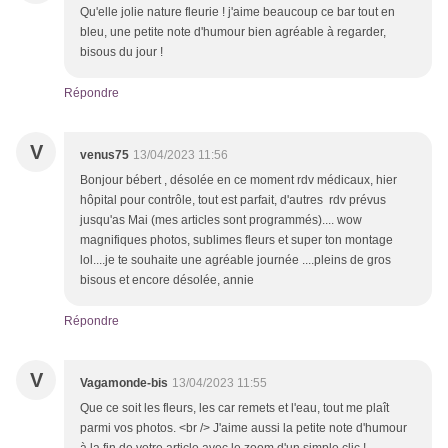
Qu'elle jolie nature fleurie ! j'aime beaucoup ce bar tout en
bleu, une petite note d'humour bien agréable à regarder,
bisous du jour !
Répondre
V
venus75
13/04/2023 11:56
Bonjour bébert , désolée en ce moment rdv médicaux, hier
hôpital pour contrôle, tout est parfait, d'autres rdv prévus
jusqu'as Mai (mes articles sont programmés).... wow
magnifiques photos, sublimes fleurs et super ton montage
lol....je te souhaite une agréable journée ....pleins de gros
bisous et encore désolée, annie
Répondre
V
Vagamonde-bis
13/04/2023 11:55
Que ce soit les fleurs, les car remets et l'eau, tout me plaît
parmi vos photos. <br /> J'aime aussi la petite note d'humour