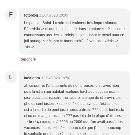
F
fotoblog
13/04/2023 20:05
Le pont de Saint -Lazaire est vraiment très impressionnant
Bébert<br /> et une belle balade dans la nature<br /> nous ne
connaissons pas des carrelets chez nous<br /> merci pour ce
joli partage<br /> <br /> bonne soirée à vous deux !!<br />
<br />
Répondre
L
lacalobra
13/04/2023 19:50
ah ce pont je l'ai emprunté de nombreuses fois , avec mon
pote krystian qui habitait martigné ferchaud et aussi quand
pierre etait à st nazaire... on adore la plage de st brévin, tes
photos sont justes extra ...<br /> le bar sympa c'est celui qui
est à la sortie du pont juste après à droite ??? ou ils font resto
et ou on mange très bien ??? pas loin de la plage d'ailleurs
.. <br /> ça remonte à 2005 ou 2006 que l'on avait passé des
vacances là bas .. <br /> un beau coin que j'aime beaucoup...
te souhaite une bonne fin de semaine, tu as pas mal