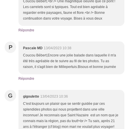
Coucou Bébert,<br /> Une magnifique oeuvre que ce pont !
Les carrelets sont si typiques. Tout est bien agréable à
regarder entre paysages, faune et flore.<br /> Bonne
continuation dans votre voyage. Bises à vous deux
Répondre
P
Pascale MD
13/04/2023 10:38
Coucou Bébert,Encore une jolie balade dans laquelle il m'a
été très agréable de te suivre au fil de tes photos. Tu as
raison, il s'agit bien de Millepertuis.Bisous et bonne journée
Répondre
G
gigoulette
13/04/2023 10:36
C'est toujours un plaisir que se sentir guidée par ces
splendides photos qui nous projettent dans une ville
inconnue! Je reconnais que Saint Nazaire est un nom que je
connais mais la région, pas du tout!<br /> Tu sais, après 21
ans à l'étranger (cf blog) mon mari ne voulait plus voyager!