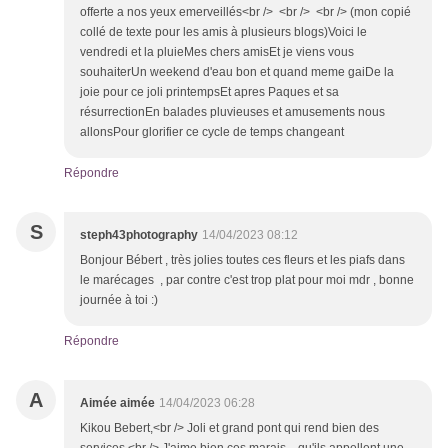
offerte a nos yeux emerveillés<br /> <br /> <br /> (mon copié
collé de texte pour les amis à plusieurs blogs)Voici le
vendredi et la pluieMes chers amisEt je viens vous
souhaiterUn weekend d'eau bon et quand meme gaiDe la
joie pour ce joli printempsEt apres Paques et sa
résurrectionEn balades pluvieuses et amusements nous
allonsPour glorifier ce cycle de temps changeant
Répondre
S
steph43photography
14/04/2023 08:12
Bonjour Bébert , très jolies toutes ces fleurs et les piafs dans
le marécages , par contre c'est trop plat pour moi mdr , bonne
journée à toi :)
Répondre
A
Aimée aimée
14/04/2023 06:28
Kikou Bebert,<br /> Joli et grand pont qui rend bien des