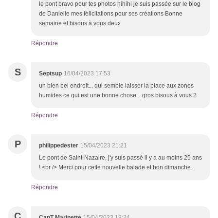
le pont bravo pour tes photos hihihi je suis passée sur le blog
de Danielle mes félicitations pour ses créations Bonne
semaine et bisous à vous deux
Répondre
S
Septsup
16/04/2023 17:53
un bien bel endroit... qui semble laisser la place aux zones
humides ce qui est une bonne chose... gros bisous à vous 2
Répondre
P
philippedester
15/04/2023 21:21
Le pont de Saint-Nazaire, j'y suis passé il y a au moins 25 ans
! <br /> Merci pour cette nouvelle balade et bon dimanche.
Répondre
C
CapT Marinette
15/04/2023 19:24