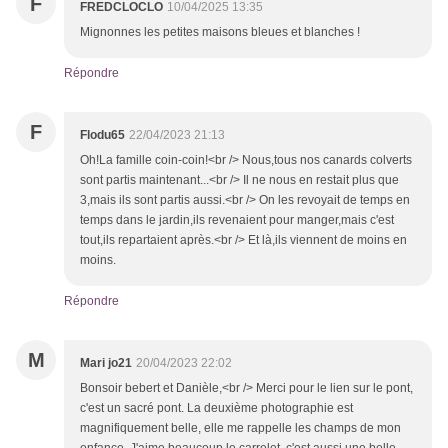
F
FREDCLOCLO
10/04/2025 13:35
Mignonnes les petites maisons bleues et blanches !
Répondre
F
Flodu65
22/04/2023 21:13
Oh!La famille coin-coin!<br /> Nous,tous nos canards colverts
sont partis maintenant...<br /> Il ne nous en restait plus que
3,mais ils sont partis aussi.<br /> On les revoyait de temps en
temps dans le jardin,ils revenaient pour manger,mais c'est
tout,ils repartaient après.<br /> Et là,ils viennent de moins en
moins.
Répondre
M
Mari jo21
20/04/2023 22:02
Bonsoir bebert et Danièle,<br /> Merci pour le lien sur le pont,
c'est un sacré pont. La deuxième photographie est
magnifiquement belle, elle me rappelle les champs de mon