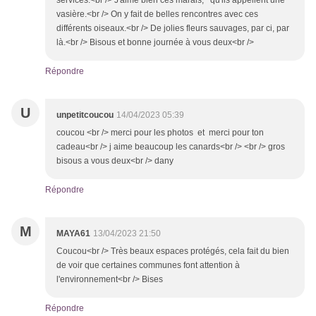
services.<br /> J'aime bien ces marais, qu'ils appellent une
vasière.<br /> On y fait de belles rencontres avec ces
différents oiseaux.<br /> De jolies fleurs sauvages, par ci, par
là.<br /> Bisous et bonne journée à vous deux<br />
Répondre
U
unpetitcoucou
14/04/2023 05:39
coucou <br /> merci pour les photos et merci pour ton
cadeau<br /> j aime beaucoup les canards<br /> <br /> gros
bisous a vous deux<br /> dany
Répondre
M
MAYA61
13/04/2023 21:50
Coucou<br /> Très beaux espaces protégés, cela fait du bien
de voir que certaines communes font attention à
l'environnement<br /> Bises
Répondre