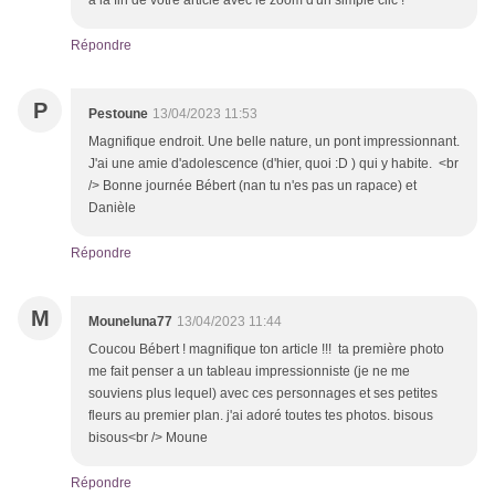
à la fin de votre article avec le zoom d'un simple clic !
Répondre
P
Pestoune
13/04/2023 11:53
Magnifique endroit. Une belle nature, un pont impressionnant.
J'ai une amie d'adolescence (d'hier, quoi :D ) qui y habite. <br
/> Bonne journée Bébert (nan tu n'es pas un rapace) et
Danièle
Répondre
M
Mouneluna77
13/04/2023 11:44
Coucou Bébert ! magnifique ton article !!! ta première photo
me fait penser a un tableau impressionniste (je ne me
souviens plus lequel) avec ces personnages et ses petites
fleurs au premier plan. j'ai adoré toutes tes photos. bisous
bisous<br /> Moune
Répondre