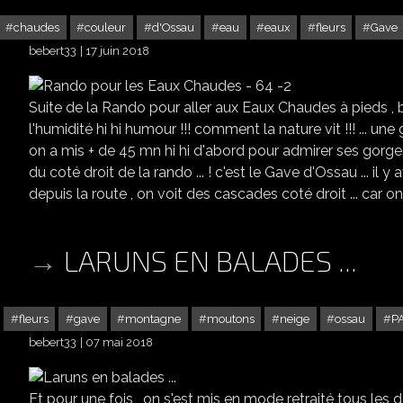
chaudes
couleur
d'Ossau
eau
eaux
fleurs
Gave
bebert33
17 juin 2018
Suite de la Rando pour aller aux Eaux Chaudes à pieds , bi
l'humidité hi hi humour !!! comment la nature vit !!! ... une g
on a mis + de 45 mn hi hi d'abord pour admirer ses gorges 
du coté droit de la rando ... ! c'est le Gave d'Ossau ... il y
depuis la route , on voit des cascades coté droit ... car on 
LARUNS EN BALADES ...
fleurs
gave
montagne
moutons
neige
ossau
P
bebert33
07 mai 2018
Et pour une fois , on s'est mis en mode retraité tous les de