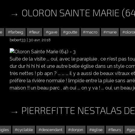
OLORON SAINTE MARIE (64
se
farbeig
fleur
gave
goutte
macro
marie
oloro
bebert33
30 avr. 2018
Suite de la visite ... oui, avec le parapluie , ce n'est pas t
dur dur hi hi hi et une autre belle église dans un style co
très nettes ! pb apn ? ... ... ... il y a aussi de beaux vitraux e
préfère la rivière normale ! limpide entre la pluie sans arrêt
maison !! un beau parc , ah oui ... on y va ! ... oui, un beau je
PIERREFITTE NESTALAS DE
aigles
cyclable
descendant
donjon
église
fleurs
ga