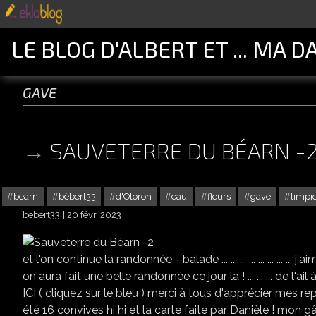
LE BLOG D'ALBERT ET ... MA D
gave
SAUVETERRE DU BÉARN -
bearn
bébert33
d'Oloron
eau
fleurs
gave
limpi
bebert33
20 févr. 2023
et l'on continue la randonnée - balade ... ... ... ... ... ... ... ... 
on aura fait une belle randonnée ce jour là ! ... ... ... de l'ail 
ICI ( cliquez sur le bleu ) merci à tous d'apprécier mes re
été 16 convives hi hi et la carte faite par Danièle ! mon 