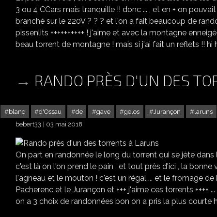
3 ou 4 CCars mais tranquille !! donc ... , et en + on pouva
branché sur le 220V ? ? ? et l'on a fait beaucoup de rando
pissenlits ++++++++++ ! j'aime et avec la montagne enneigée
beau torrent de montagne ! mais si j'ai fait un reflets !! hi hi
RANDO PRÈS D'UN DES TO
blanc
d'Ossau
de
gave
gelos
Jurançon
laruns
bebert33
03 mai 2018
On part en randonnée le long du torrent qui se jète dans le 
c'est là on l'on prend le pain , et tout près d'ici , la bo
l'agneau et le mouton ! c'est un régal ... et le fromage de 
Pacherenc et le Jurançon et +++ j'aime ces torrents ++++ ..
on a 3 choix de randonnées bon on a pris la plus courte hi hi hi 