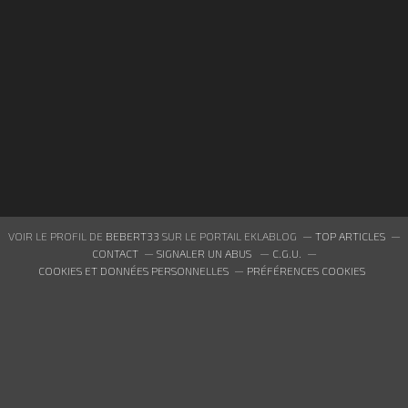
VOIR LE PROFIL DE
BEBERT33
SUR LE PORTAIL EKLABLOG
TOP ARTICLES
CONTACT
SIGNALER UN ABUS
C.G.U.
COOKIES ET DONNÉES PERSONNELLES
PRÉFÉRENCES COOKIES