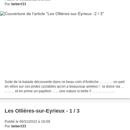
Par
bebert33
Suite de la balade découverte dans ce beau coin d'Ardèche ... ... ... ... on part
en vélos sur ces pistes cyclables qu'on a beaucoup aimées ! : la dolce via ...
... ... ... et en prime un papillon ... ... une nature si belle !! ... ... ... ... ... ......
Les Ollières-sur-Eyrieux - 1 / 3
Publié le 06/11/2022 à 18:08
Par
bebert33