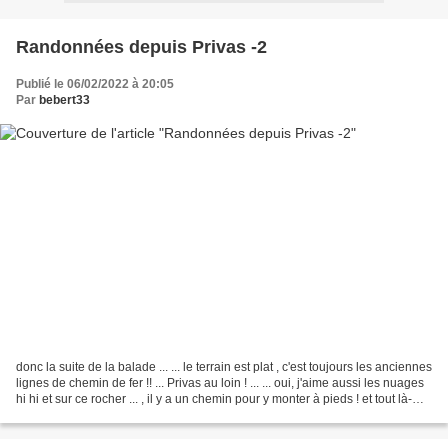
Randonnées depuis Privas -2
Publié le 06/02/2022 à 20:05
Par
bebert33
donc la suite de la balade ... ... le terrain est plat , c'est toujours les anciennes
lignes de chemin de fer !! ... Privas au loin ! ... ... oui, j'aime aussi les nuages
hi hi et sur ce rocher ... , il y a un chemin pour y monter à pieds ! et tout là-
haut...