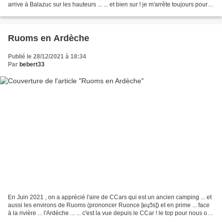
arrive à Balazuc sur les hauteurs ... ... et bien sur ! je m'arrête toujours pour
les belles...
Ruoms en Ardèche
Publié le 28/12/2021 à 18:34
Par
bebert33
En Juin 2021 , on a apprécié l'aire de CCars qui est un ancien camping ... et
aussi les environs de Ruoms (prononcer Ruonce [ʁɥɔ̃s]) et en prime ... face
à la rivière ... l'Ardèche ... ... c'est la vue depuis le CCar ! le top pour nous on
visite le village...