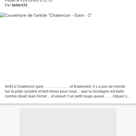
Publié le 01/01/2022 à 11:13
Par
bebert33
Arrêt à Chalencon gare ... ... ... ... ... ... ... et finalement, il y a peu de monde
sur la piste cyclable et tant mieux pour nous ... que la montagne est belle
comme disait Jean Ferrat ... et waouh !! un petit rouge-queue ... ... cliquez sur
la photo...