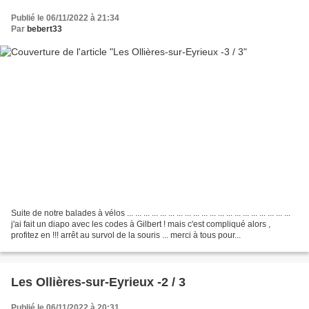
Publié le 06/11/2022 à 21:34
Par
bebert33
Suite de notre balades à vélos ... ... ... ... ... ... ... ... ... ... ... ... ... ... ... ... ... ... ... ...
j'ai fait un diapo avec les codes à Gilbert ! mais c'est compliqué alors ,
profitez en !!! arrêt au survol de la souris ... merci à tous pour...
Les Ollières-sur-Eyrieux -2 / 3
Publié le 06/11/2022 à 20:31