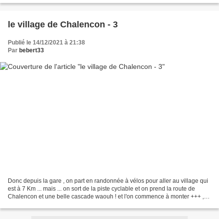
le village de Chalencon - 3
Publié le 14/12/2021 à 21:38
Par
bebert33
Donc depuis la gare , on part en randonnée à vélos pour aller au village qui
est à 7 Km ... mais ... on sort de la piste cyclable et on prend la route de
Chalencon et une belle cascade waouh ! et l'on commence à monter +++ ,
les vues sont superbes à mes...