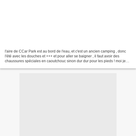
l'aire de CCar Park est au bord de l'eau, et c'est un ancien camping , donc
l'été avec les douches et +++ et pour aller se baigner , il faut avoir des
chaussures spéciales en caoutchouc sinon dur dur pour les pieds ! moi je
suis baigné +++++ dans l'Ardèche...