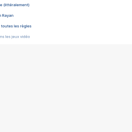
e (littéralement)
im Rayan
 toutes les règles
s les jeux vidéo
us choquant de Rockstar ? - Le scandale BULLY
e plus moche de Steam
du RÊVE tourne au CAUCHEMAR
pendant 8 heures
it… à tort
umiliés par un jeu vidéo
ire - Final Fantasy 8
ti un empire - Age of Empires