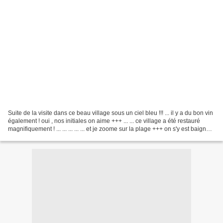
Suite de la visite dans ce beau village sous un ciel bleu !!! ... il y a du bon vin
également ! oui , nos initiales on aime +++ ... ... ce village a été restauré
magnifiquement ! ... ... ... ... ... et je zoome sur la plage +++ on s'y est baigné
le lendemain...