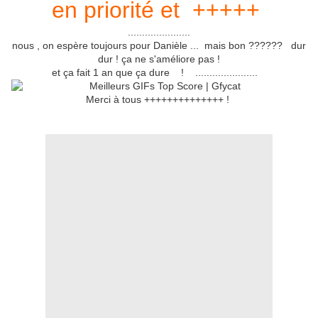
en priorité et +++++
......................
nous , on espère toujours pour Danièle ... mais bon ?????? dur
dur ! ça ne s'améliore pas !
et ça fait 1 an que ça dure ! ......................
Merci à tous ++++++++++++++ !