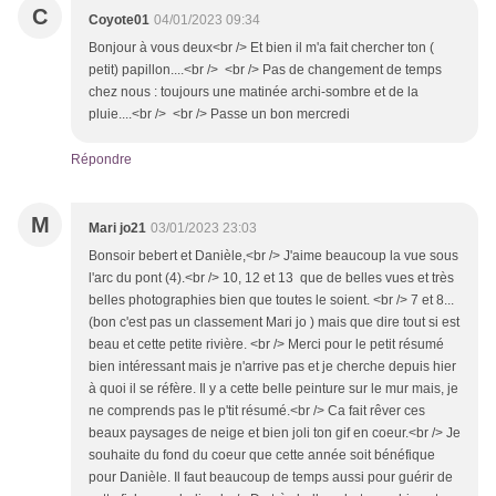
C
Coyote01
04/01/2023 09:34
Bonjour à vous deux<br /> Et bien il m'a fait chercher ton (
petit) papillon....<br /> <br /> Pas de changement de temps
chez nous : toujours une matinée archi-sombre et de la
pluie....<br /> <br /> Passe un bon mercredi
Répondre
M
Mari jo21
03/01/2023 23:03
Bonsoir bebert et Danièle,<br /> J'aime beaucoup la vue sous
l'arc du pont (4).<br /> 10, 12 et 13 que de belles vues et très
belles photographies bien que toutes le soient. <br /> 7 et 8...
(bon c'est pas un classement Mari jo ) mais que dire tout si est
beau et cette petite rivière. <br /> Merci pour le petit résumé
bien intéressant mais je n'arrive pas et je cherche depuis hier
à quoi il se réfère. Il y a cette belle peinture sur le mur mais, je
ne comprends pas le p'tit résumé.<br /> Ca fait rêver ces
beaux paysages de neige et bien joli ton gif en coeur.<br /> Je
souhaite du fond du coeur que cette année soit bénéfique
pour Danièle. Il faut beaucoup de temps aussi pour guérir de