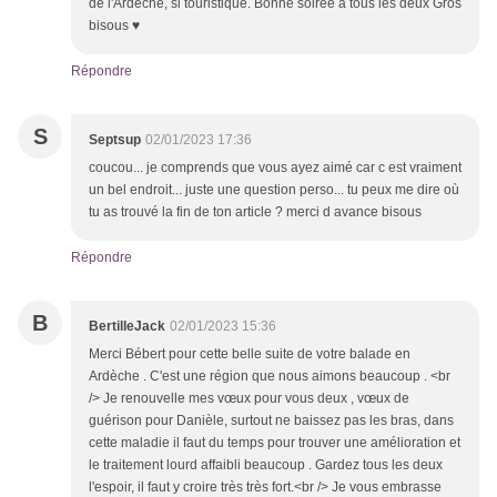
de l'Ardèche, si touristique. Bonne soirée à tous les deux Gros
bisous ♥
Répondre
S
Septsup
02/01/2023 17:36
coucou... je comprends que vous ayez aimé car c est vraiment
un bel endroit... juste une question perso... tu peux me dire où
tu as trouvé la fin de ton article ? merci d avance bisous
Répondre
B
BertilleJack
02/01/2023 15:36
Merci Bébert pour cette belle suite de votre balade en
Ardèche . C'est une région que nous aimons beaucoup . <br
/> Je renouvelle mes vœux pour vous deux , vœux de
guérison pour Danièle, surtout ne baissez pas les bras, dans
cette maladie il faut du temps pour trouver une amélioration et
le traitement lourd affaibli beaucoup . Gardez tous les deux
l'espoir, il faut y croire très très fort.<br /> Je vous embrasse