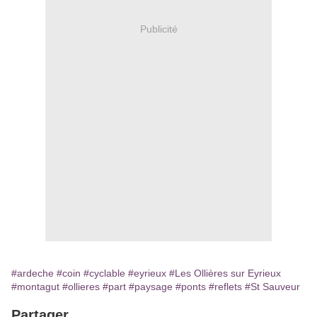
Publicité
#ardeche
#coin
#cyclable
#eyrieux
#Les Ollières sur Eyrieux
#montagut
#ollieres
#part
#paysage
#ponts
#reflets
#St Sauveur
Partager