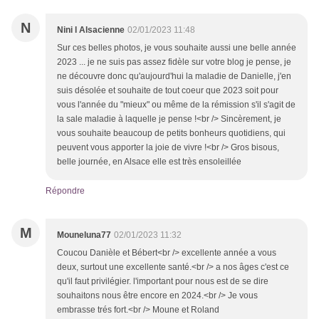
N
Nini l Alsacienne
02/01/2023 11:48
Sur ces belles photos, je vous souhaite aussi une belle année
2023 ... je ne suis pas assez fidèle sur votre blog je pense, je
ne découvre donc qu'aujourd'hui la maladie de Danielle, j'en
suis désolée et souhaite de tout coeur que 2023 soit pour
vous l'année du "mieux" ou même de la rémission s'il s'agit de
la sale maladie à laquelle je pense !<br /> Sincèrement, je
vous souhaite beaucoup de petits bonheurs quotidiens, qui
peuvent vous apporter la joie de vivre !<br /> Gros bisous,
belle journée, en Alsace elle est très ensoleillée
Répondre
M
Mouneluna77
02/01/2023 11:32
Coucou Danièle et Bébert<br /> excellente année a vous
deux, surtout une excellente santé.<br /> a nos âges c'est ce
qu'il faut privilégier. l'important pour nous est de se dire
souhaitons nous être encore en 2024.<br /> Je vous
embrasse trés fort.<br /> Moune et Roland