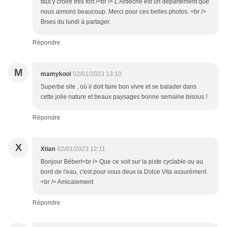
faut y croire très fort.!<br /> L'Ardèche est un département que
nous aimons beaucoup. Merci pour ces belles photos. <br />
Bises du lundi à partager.
Répondre
M
mamykool
02/01/2023 13:10
Superbe site , où il doit faire bon vivre et se balader dans
cette jolie nature et beaux paysages bonne semaine bisous !
Répondre
X
Xtian
02/01/2023 12:11
Bonjour Bébert<br /> Que ce soit sur la piste cyclable ou au
bord de l'eau, c'est pour vous deux la Dolce Vita assurément.
<br /> Amicalement
Répondre