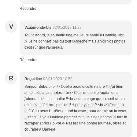
Répondre
V
Vagamonde-bis
02/01/2023 11:27
Tout d'abord, je souhaite une meilleure santé à Danièle. <br
/> Je ne connais pas du tout l'Ardèche mais à voir vos photos,
c'est sûr que j'aimerais.
Répondre
R
Roguidine
02/01/2023 10:58
Bonjour Bébert,<br /> Quelle beauté cette nature !!!! j'ai bien
aimé tes belles photos, <br /> C'est une belle région que
j'aimerais bien connaitre !!<br /> dommage que ce soit si loin
de chez moi, il faut plus de 5H pour y aller ? <br /> c'est bien
le C.C tu peux t'arrêter quand tu veux , pour dormir où tu veux
...<br /> Je vois Danièle partir et toi tu fais des photos , il faut la
rattraper après ! lol<br /> Passez une bonne journée, bises et
courage à Danièle