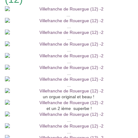
...
...
...
...
...
...
...
un orgue original et beau !
et un 2 ième superbe !
...
...