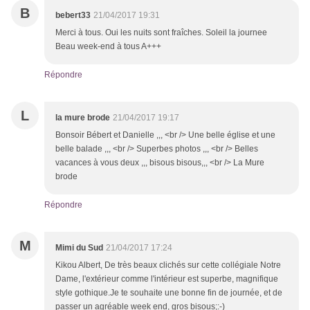
B
bebert33
21/04/2017 19:31
Merci à tous. Oui les nuits sont fraîches. Soleil la journee
Beau week-end à tous A+++
Répondre
L
la mure brode
21/04/2017 19:17
Bonsoir Bébert et Danielle ,,, <br /> Une belle église et une
belle balade ,,, <br /> Superbes photos ,,, <br /> Belles
vacances à vous deux ,,, bisous bisous,,, <br /> La Mure
brode
Répondre
M
Mimi du Sud
21/04/2017 17:24
Kikou Albert, De très beaux clichés sur cette collégiale Notre
Dame, l'extérieur comme l'intérieur est superbe, magnifique
style gothique.Je te souhaite une bonne fin de journée, et de
passer un agréable week end, gros bisous;:-)