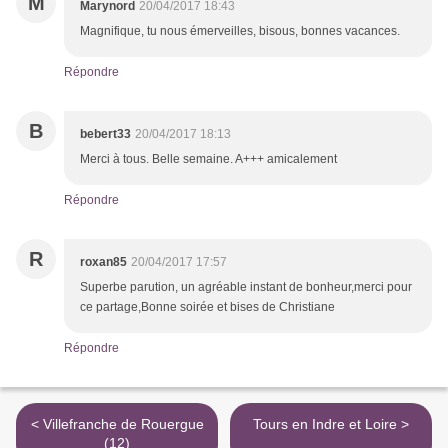
M
Marynord
20/04/2017 18:43
Magnifique, tu nous émerveilles, bisous, bonnes vacances.
Répondre
B
bebert33
20/04/2017 18:13
Merci à tous. Belle semaine. A+++ amicalement
Répondre
R
roxan85
20/04/2017 17:57
Superbe parution, un agréable instant de bonheur,merci pour
ce partage,Bonne soirée et bises de Christiane
Répondre
< Villefranche de Rouergue
Tours en Indre et Loire >
(12)