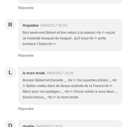
Répondre
R
Roguidine
30/04/2017 00:03
Bon week-end Bébert et bon retour à la maison,<br /> reçois
ce modeste bouquet de muguet , qu'il vous<br /> porte
bonheur !! bises<br />
Répondre
L
la mure brode
29/04/2017 18:20
Bonsoir Bébert et Danielle ,,, <br /> De superbes photos ,,,<br
/> Belles visites dans de beaux endroits de la France<br />
Merci pour vos partages ,,, <br /> Douce soirée à vous deux ,,,
bisous bisous,,, <br /> la mure brode
Répondre
D
danièle
29/04/2017 14:02