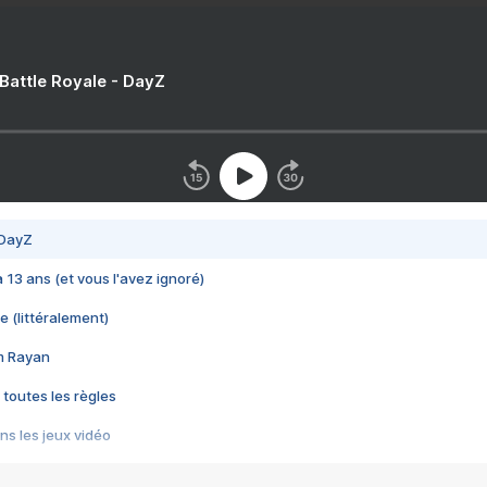
 Battle Royale - DayZ
 DayZ
 a 13 ans (et vous l'avez ignoré)
e (littéralement)
im Rayan
 toutes les règles
s les jeux vidéo
us choquant de Rockstar ? - Le scandale BULLY