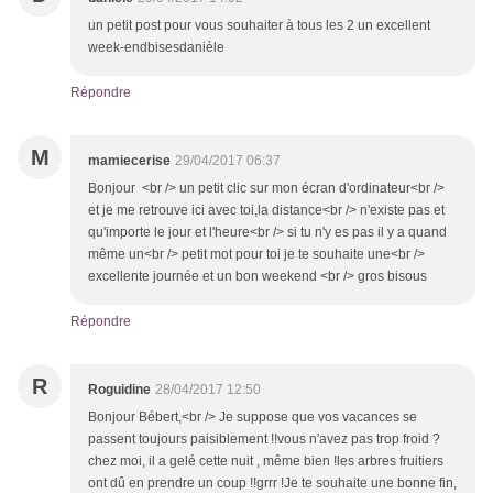
un petit post pour vous souhaiter à tous les 2 un excellent
week-endbisesdanièle
Répondre
M
mamiecerise
29/04/2017 06:37
Bonjour <br /> un petit clic sur mon écran d'ordinateur<br />
et je me retrouve ici avec toi,la distance<br /> n'existe pas et
qu'importe le jour et l'heure<br /> si tu n'y es pas il y a quand
même un<br /> petit mot pour toi je te souhaite une<br />
excellente journée et un bon weekend <br /> gros bisous
Répondre
R
Roguidine
28/04/2017 12:50
Bonjour Bébert,<br /> Je suppose que vos vacances se
passent toujours paisiblement !!vous n'avez pas trop froid ?
chez moi, il a gelé cette nuit , même bien !les arbres fruitiers
ont dû en prendre un coup !!grrr !Je te souhaite une bonne fin,