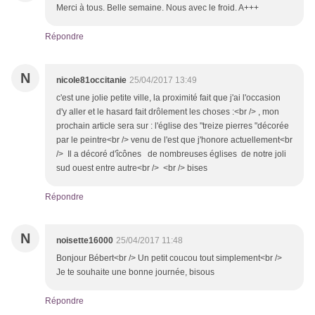
Merci à tous. Belle semaine. Nous avec le froid. A+++
Répondre
N
nicole81occitanie
25/04/2017 13:49
c'est une jolie petite ville, la proximité fait que j'ai l'occasion
d'y aller et le hasard fait drôlement les choses :<br /> , mon
prochain article sera sur : l'église des "treize pierres "décorée
par le peintre<br /> venu de l'est que j'honore actuellement<br
/> Il a décoré d'îcônes de nombreuses églises de notre joli
sud ouest entre autre<br /> <br /> bises
Répondre
N
noisette16000
25/04/2017 11:48
Bonjour Bébert<br /> Un petit coucou tout simplement<br />
Je te souhaite une bonne journée, bisous
Répondre