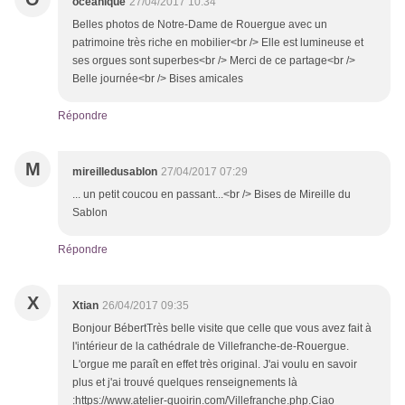
oceanique
27/04/2017 10:34
Belles photos de Notre-Dame de Rouergue avec un
patrimoine très riche en mobilier<br /> Elle est lumineuse et
ses orgues sont superbes<br /> Merci de ce partage<br />
Belle journée<br /> Bises amicales
Répondre
M
mireilledusablon
27/04/2017 07:29
... un petit coucou en passant...<br /> Bises de Mireille du
Sablon
Répondre
X
Xtian
26/04/2017 09:35
Bonjour BébertTrès belle visite que celle que vous avez fait à
l'intérieur de la cathédrale de Villefranche-de-Rouergue.
L'orgue me paraît en effet très original. J'ai voulu en savoir
plus et j'ai trouvé quelques renseignements là
:https://www.atelier-quoirin.com/Villefranche.php.Ciao