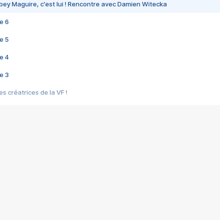
bey Maguire, c'est lui ! Rencontre avec Damien Witecka
e 6
e 5
e 4
e 3
s créatrices de la VF !
e 2
e 1
e Mektoub My Love arrive enfin ! Rencontre avec Shaïn Boumedine et Sal
i : après Toni en famille
elle réalise le bouleversant Dites lui que je l'aime
ais ! Rencontre autour de Vie privée de Rebecca Zlotowski
 de Marguerite, Grave... Rencontre avec Ella Rumpf