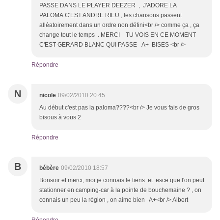
PASSE DANS LE PLAYER DEEZER , J'ADORE LA
PALOMA C'EST ANDRE RIEU , les chansons passent
alléatoirement dans un ordre non défini<br /> comme ça , ça
change tout le temps . MERCI TU VOIS EN CE MOMENT
C'EST GERARD BLANC QUI PASSE A+ BISES <br />
Répondre
N
nicole
09/02/2010 20:45
Au début c'est pas la paloma????<br /> Je vous fais de gros
bisous à vous 2
Répondre
B
bébère
09/02/2010 18:57
Bonsoir et merci, moi je connais le tiens et esce que l'on peut
stationner en camping-car à la pointe de bouchemaine ? , on
connais un peu la région , on aime bien A+<br /> Albert