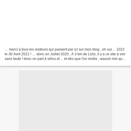
.... merci à tous les visiteurs qui passent par ici sur mon blog , eh oui ... 1022
le 30 Avril 2021 ! .... donc en Juillet 2020 , A 3 km de Lizio, il y a ce site à voir
sans faute ! donc on part à vélos et ... et dès que l'on rentre , waouh moi qui
suit...