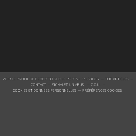
VOIR LE PROFIL DE
BEBERT33
SUR LE PORTAIL EKLABLOG
TOP ARTICLES
CONTACT
SIGNALER UN ABUS
C.G.U.
COOKIES ET DONNÉES PERSONNELLES
PRÉFÉRENCES COOKIES