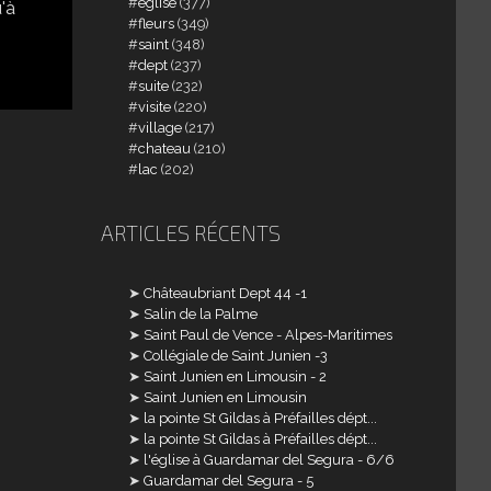
église
(377)
u'à
fleurs
(349)
saint
(348)
dept
(237)
suite
(232)
visite
(220)
village
(217)
chateau
(210)
lac
(202)
ARTICLES RÉCENTS
Châteaubriant Dept 44 -1
Salin de la Palme
Saint Paul de Vence - Alpes-Maritimes
Collégiale de Saint Junien -3
Saint Junien en Limousin - 2
Saint Junien en Limousin
la pointe St Gildas à Préfailles dépt...
la pointe St Gildas à Préfailles dépt...
l'église à Guardamar del Segura - 6/6
Guardamar del Segura - 5