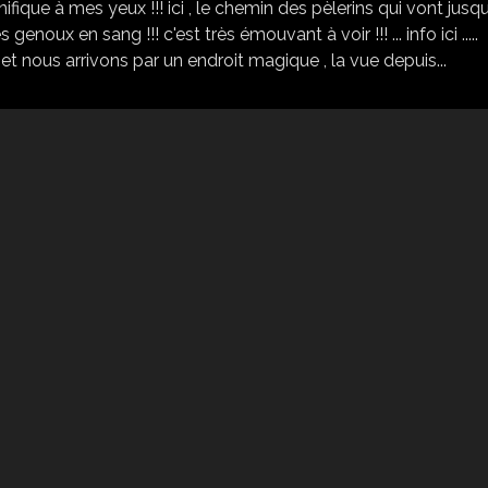
nifique à mes yeux !!! ici , le chemin des pèlerins qui vont jusq
 genoux en sang !!! c'est très émouvant à voir !!! ... info ici .....
et nous arrivons par un endroit magique , la vue depuis...