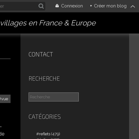
Connexion
+
Créer mon blog
villages en France & Europe
CONTACT
RECHERCHE
vue
CATÉGORIES
-
 de
reflets
(479)