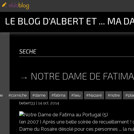
LE BLOG D'ALBERT ET ... MA D
seche
NOTRE DAME DE FATIMA
ue
corniche
dame
fatima
lieu
Nazaré
notre
pl
bebert33
14 oct. 2014
(en 2007 ) Après une belle soirée de recueillement ! c
Dame du Rosaire désolé pour ces personnes ... la nuit j'