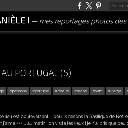
ANIÈLE !
mes reportages photos des 
 AU PORTUGAL (5)
age
poissons
portugal
rosaire
seché
vent
vierge
NOTRE DAME DE FATIMA AU PORTUGAL (5)
e lieu est bouleversant ... pour X raisons la Basilique de Notre
aime +++ ... au matin , on visite les lieux ! je n'ai pris que peu