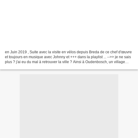
en Juin 2019 , Suite avec la visite en vélos depuis Breda de ce chef d'œuvre
et toujours en musique avec Johnny et +++ dans la playlist ... -->> je ne sais
plus ? j'ai eu du mal à retrouver la ville ? Ainsi à Oudenbosch, un village
situé le long de la...