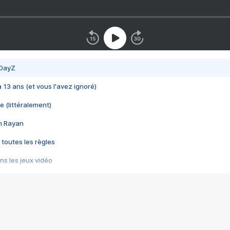
 DayZ
 a 13 ans (et vous l'avez ignoré)
e (littéralement)
im Rayan
 toutes les règles
s les jeux vidéo
us choquant de Rockstar ? - Le scandale BULLY
e plus moche de Steam
du RÊVE tourne au CAUCHEMAR