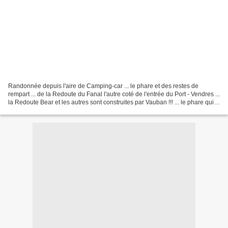
Randonnée depuis l'aire de Camping-car ... le phare et des restes de
rempart ... de la Redoute du Fanal l'autre coté de l'entrée du Port - Vendres ...
la Redoute Bear et les autres sont construites par Vauban !!! ... le phare qui
est unique en son genre...