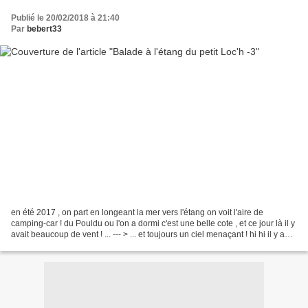
Publié le 20/02/2018 à 21:40
Par
bebert33
en été 2017 , on part en longeant la mer vers l'étang on voit l'aire de
camping-car ! du Pouldu ou l'on a dormi c'est une belle cote , et ce jour là il y
avait beaucoup de vent ! ... --- > ... et toujours un ciel menaçant ! hi hi il y a
une autre aire...