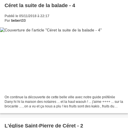
Céret la suite de la balade - 4
Publié le 05/11/2018 à 22:17
Par
bebert33
On continue la découverte de cette belle ville avec notre guide préférée
Dany hi hi la maison des notaires ... et la haut waouh ! ... j'aime ++++ ... sur la
brocante ... , on a vu et ça nous a plu ! les fruits sont des kakis , fruits du
plaqueminier,...
L'église Saint-Pierre de Céret - 2