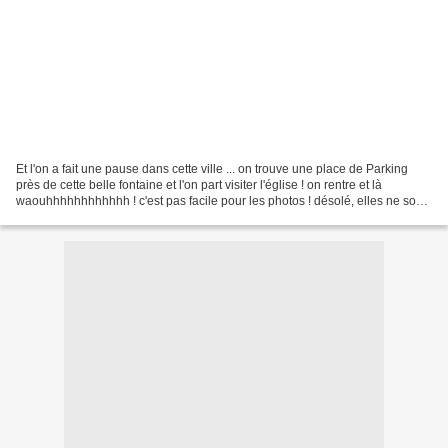
Et l'on a fait une pause dans cette ville ... on trouve une place de Parking
près de cette belle fontaine et l'on part visiter l'église ! on rentre et là
waouhhhhhhhhhhhh ! c'est pas facile pour les photos ! désolé, elles ne sont
pas top !! mais ... ......