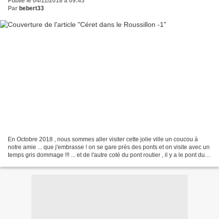
Publié le 04/11/2018 à 09:43
Par
bebert33
En Octobre 2018 , nous sommes aller visiter cette jolie ville un coucou à
notre amie ... que j'embrasse ! on se gare près des ponts et on visite avec un
temps gris dommage !!! ... et de l'autre coté du pont routier , il y a le pont du
diable !!! le vieux...