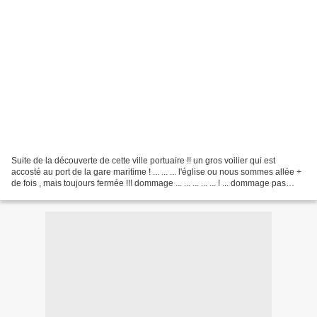
Suite de la découverte de cette ville portuaire !! un gros voilier qui est
accosté au port de la gare maritime ! ... ... ... l'église ou nous sommes allée +
de fois , mais toujours fermée !!! dommage ... ... ... ... ... ! ... dommage pas
d'eau !!! ......