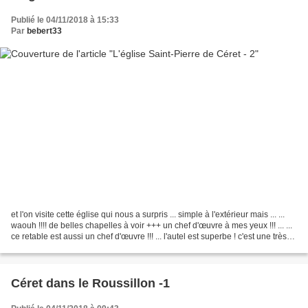
Publié le 04/11/2018 à 15:33
Par
bebert33
et l'on visite cette église qui nous a surpris ... simple à l'extérieur mais ... ...
waouh !!!! de belles chapelles à voir +++ un chef d'œuvre à mes yeux !!! ... ...
ce retable est aussi un chef d'œuvre !!! ... l'autel est superbe ! c'est une très
belle...
Céret dans le Roussillon -1