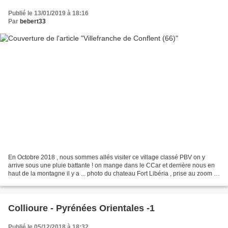
Publié le 13/01/2019 à 18:16
Par
bebert33
En Octobre 2018 , nous sommes allés visiter ce village classé PBV on y
arrive sous une pluie battante ! on mange dans le CCar et derrière nous en
haut de la montagne il y a ... photo du chateau Fort Libéria , prise au zoom !
... on s'est approchés plus...
Collioure - Pyrénées Orientales -1
Publié le 05/12/2018 à 18:32