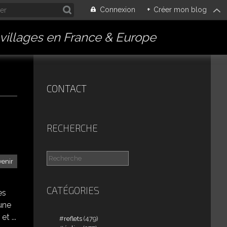
Connexion
+
Créer mon blog
villages en France & Europe
CONTACT
RECHERCHE
venir
CATÉGORIES
es
 une
et ...
reflets
(479)