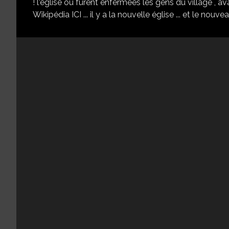
! l'église ou furent enfermées les gens du village , avant 
Wikipédia ICI ... il y a la nouvelle église ... et le nouveau