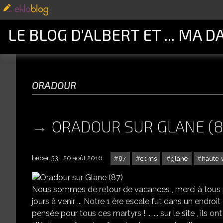
LE BLOG D'ALBERT ET ... MA D
oradour
ORADOUR SUR GLANE (8
bebert33
20 août 2016
87
coms
glane
haute-
Nous sommes de retour de vacances , merci à tous po
jours à venir ... Notre 1 ère escale fut dans un endroit o
pensée pour tous ces martyrs ! ... ... sur le site , ils ont tout la