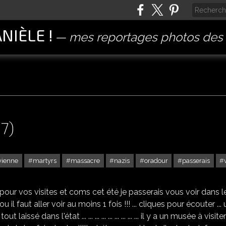
ANIÈLE !
mes reportages photos des 
7)
vienne
martyrs
massacre
nazis
oradour
passerais
ORADOUR SUR GLANE (87)
ur vos visites et coms cet été je passerais vous voir dans l
u il faut aller voir au moins 1 fois !!! ... cliques pour écouter ...
issé dans l'état ... ... ... ... ... ... ... ... ... il y a un musée à visiter 