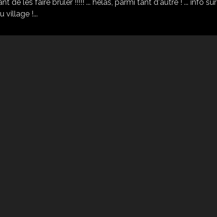
de les faire bruler !!!!! ... hélas, parmi tant d'autre ! ... info sur
 village !...