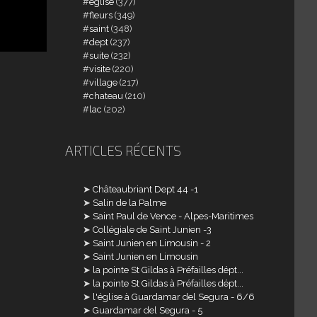
église
(377)
fleurs
(349)
saint
(348)
dept
(237)
suite
(232)
visite
(220)
village
(217)
chateau
(210)
lac
(202)
ARTICLES RÉCENTS
Châteaubriant Dept 44 -1
Salin de la Palme
Saint Paul de Vence - Alpes-Maritimes
Collégiale de Saint Junien -3
Saint Junien en Limousin - 2
Saint Junien en Limousin
la pointe St Gildas à Préfailles dépt...
la pointe St Gildas à Préfailles dépt...
l'église à Guardamar del Segura - 6/6
Guardamar del Segura - 5