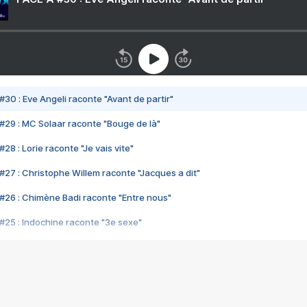
#30 : Eve Angeli raconte "Avant de partir"
#29 : MC Solaar raconte "Bouge de là"
28 : Lorie raconte "Je vais vite"
#27 : Christophe Willem raconte "Jacques a dit"
#26 : Chimène Badi raconte "Entre nous"
#25 : Indochine raconte "3e sexe"
#24 : Zaho raconte "C'est chelou"
#23 : Patrick Bruel raconte "Au café des délices"
#22 : Kyo raconte "Le chemin"