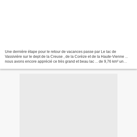
Une dernière étape pour le retour de vacances passe par Le lac de
Vassivière sur le dept de la Creuse , de la Corèze et de la Haute-Vienne ...
nous avons encore apprécié ce très grand et beau lac ... de 9,76 km² un
arbre dans les fougères et ... ! repos...