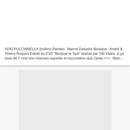
ADIO PULCHINELLA (boléro) Paroles : Marcel Dabadie Musique : André &
Thierry Roques Extrait du DVD "Bonjour le Tarn" réalisé par Tito Vidéo. si ça
vous dit ? c'est une chanson superbe et l'accordéon que j'aime +++ , Marcel
était venu sur mon blog mettre...