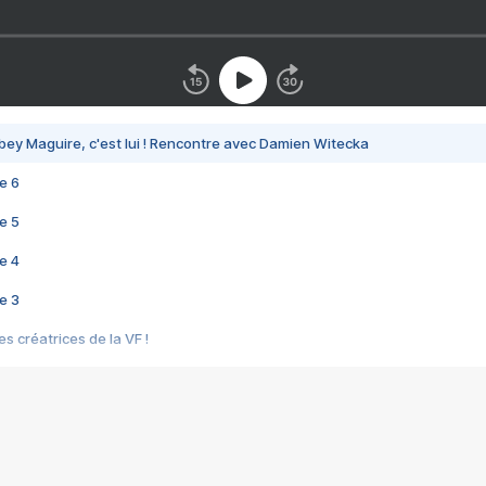
bey Maguire, c'est lui ! Rencontre avec Damien Witecka
e 6
e 5
e 4
e 3
s créatrices de la VF !
e 2
e 1
e Mektoub My Love arrive enfin ! Rencontre avec Shaïn Boumedine et Sal