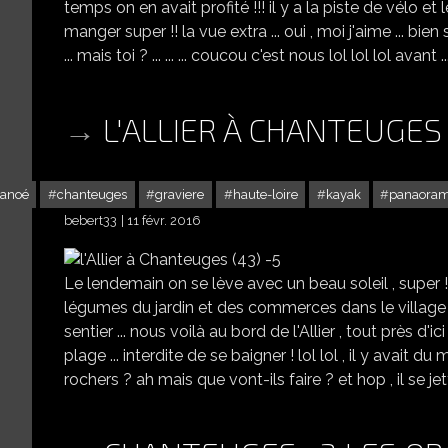
temps on en avait profité !!! il y a la piste de vélo et l
manger super !! la vue extra ... oui , moi j'aime ... bi
... mais toi ? ... ... ... coucou c'est nous lol lol lol avant 
L'ALLIER À CHANTEUGES 
anoé
chanteuges
graviere
haute-loire
kayak
panaora
bebert33
11 févr. 2016
Le lendemain on se lève avec un beau soleil , super !
légumes du jardin et des commerces dans le village ... 
sentier ... nous voilà au bord de l'Allier , tout près d'ici 
plage ... interdite de se baigner ! lol lol , il y avait 
rochers ? ah mais que vont-ils faire ? et hop , il se jet