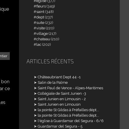
église
(377)
fleurs
(349)
fique
saint
(348)
dept
(237)
suite
(232)
visite
(220)
village
(217)
chateau
(210)
lac
(202)
ntier
ARTICLES RÉCENTS
Châteaubriant Dept 44 -1
e bon
Salin de la Palme
ar ce
Saint Paul de Vence - Alpes-Maritimes
Collégiale de Saint Junien -3
Saint Junien en Limousin - 2
les
Saint Junien en Limousin
la pointe St Gildas à Préfailles dépt...
la pointe St Gildas à Préfailles dépt...
l'église à Guardamar del Segura - 6/6
Guardamar del Segura - 5