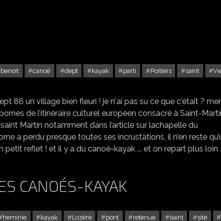
benoit
canoé
dept
kayak
parti
Poitiers
saint
Vi
SAINT-BENOIT DEPT 86
86 un village bien fleuri ! je n'ai pas su ce que c'était ? mer
 bornes de l’itinéraire culturel européen consacré à Saint-Marti
 de saint Martin notamment dans l’article sur lachapelle du
rne a perdu presque toutes ses incrustations, il n’en reste qu
tit reflet ! et il y a du canoé-kayak ... et on repart plus loin !.
 DES CANOÉS-KAYAK
heminie
kayak
Lozère
pont
retenue
saint
site