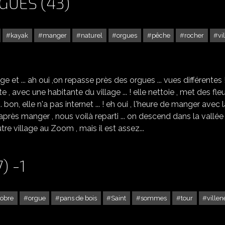
GUES (43)
kayak
manger
naturel
orgues
pêche
rocher
vi
CHANTEUGES -3 LES ORGUES (43)
age et ... ah oui ,on repasse près des orgues ... vues différentes !
, avec une habitante du village ... ! elle nettoie , met des fleu
.. bon, elle n'a pas internet ... ! eh oui , l'heure de manger avec 
après manger , nous voilà reparti ... on descend dans la vallée
utre village au Zoom , mais il est assez...
) -1
tobre
orgue
pans de bois
Saint
sommes
tour
ville
VILLENEUVE SUR LOT (47) -1