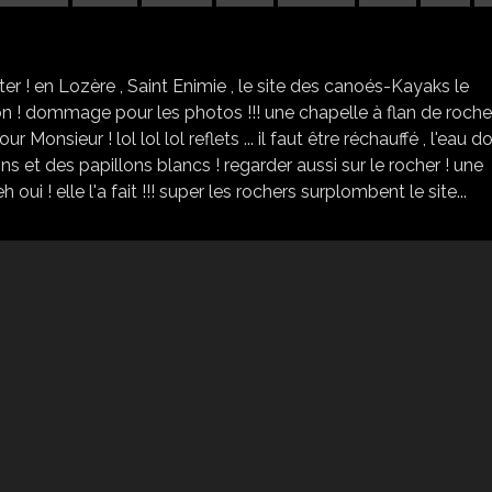
SAINT ENIMIE , LE SITE DES CANOÉS-KAYAK
r ! en Lozère , Saint Enimie , le site des canoés-Kayaks le
son ! dommage pour les photos !!! une chapelle à flan de rocher
r Monsieur ! lol lol lol reflets ... il faut être réchauffé , l'eau do
sons et des papillons blancs ! regarder aussi sur le rocher ! une
oui ! elle l'a fait !!! super les rochers surplombent le site...