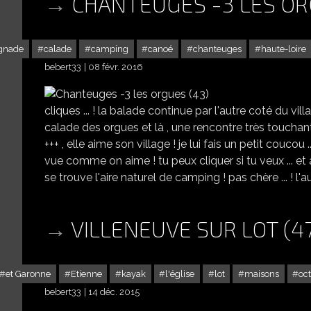
CHANTEUGES -3 LES OR
gnade
calade
camping
canoé
chanteuges
haute-loire
bebert33
08 févr. 2016
cliques ... ! la balade continue par l'autre coté du vill
calade des orgues et là , une rencontre très touchante 
+++ , elle aime son village ! je lui fais un petit coucou .
vue comme on aime ! tu peux cliquer si tu veux ... et 
se trouve l'aire naturel de camping ! pas chère ... ! l'a
VILLENEUVE SUR LOT (47
et Garonne
Etienne
kayak
l'église
lot
maisons
oc
bebert33
14 déc. 2015