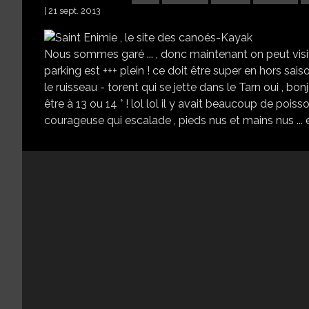
21 sept. 2013
Nous sommes garé ... , donc maintenant on peut visite
parking est +++ plein ! ce doit être super en hors sai
le ruisseau - torent qui se jette dans le Tarn oui , bonjou
être à 13 ou 14 ° ! lol lol il y avait beaucoup de pois
courageuse qui escalade , pieds nus et mains nus ... eh 