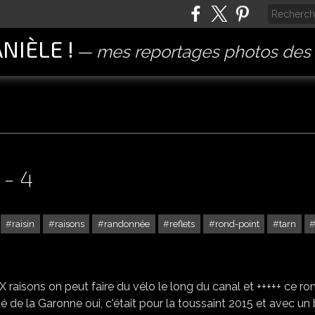
ANIÈLE !
mes reportages photos des 
- 4
raisin
raisons
randonnée
reflets
rond-point
tarn
MOISSAC -REFLETS (82) - 4
X raisons on peut faire du vélo le long du canal et +++++ ce ro
é de la Garonne oui, c'était pour la toussaint 2015 et avec un