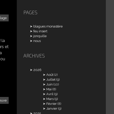
PAGES
llage
blagues monastère
feu insert
jonquille
 la
nous
rs et
la
ARCHIVES
 ou
2026
Août
(2)
Juillet
(9)
Juin
(10)
Mai
(8)
Avril
(9)
Mars
(9)
neuve
Février
(8)
Janvier
(9)
2025