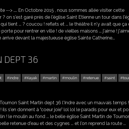
ite --> .... En Octobre 2015 , nous sommes allée visiter cette
r ? on s'est garé près de l'église Saint Etienne un tour dans l'é
qui tient ... ? coucou ! reflets et ... le théâtre il n'y avait que ça
 pour rentrer en ville ! de vieilles maisons ... j'aime ! j'aim
on arrive devant la majestueuse église Sainte Catherine...
 DEPT 36
t
indre
Kayak
martin
moulin
retenue
saint
tou
TOURNON SAINT MARTIN DEPT 36
ournon Saint Martin dept 36 l'Indre avec un mauvais temps !
 ils s'en donnent à "coeur joie" lol lol le paradis pour eux et po
lin ! le moulin au fond ... le belle église Saint Martin de Tourno
le retenue d'eau et des cygnes ... et l'on reprend la route ...