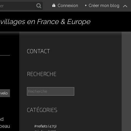
Connexion
+
Créer mon blog
villages en France & Europe
CONTACT
RECHERCHE
velo
CATÉGORIES
nd
 beau
reflets
(479)