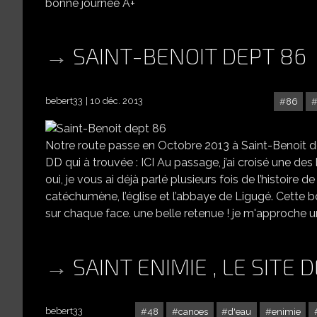
bonne journée A+
SAINT-BENOIT DEPT 86
bebert33
10 déc. 2013
86
Notre route passe en Octobre 2013 à Saint-Benoit dept 
DD qui à trouvée : ICI Au passage, j’ai croisé une des
oui, je vous ai déjà parlé plusieurs fois de l’histoire
catéchumène, l’église et l’abbaye de Ligugé. Cette bo
sur chaque face. une belle retenue ! je m'approche un pe
SAINT ENIMIE , LE SITE
bebert33
48
canoes
d'eau
enimie