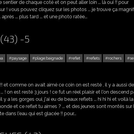
e sentier de chaque coté et on peut aller loin ... là oui !! pour
en sur ! vous pouvez cliquez sur les photos ... je trouve ça magni
... après ... plus tard ... et une photo ratée...
(43) -5
ma
paysage
plage;baignade
reflet
reflets
rochers
se
L'ALLIER À CHANTEUGES (43) -5
!! et comme on avait aimé ce coin on est resté , il y a aussi d
! on est resté 3 jours ! ce fut un réel plaisir et l'on descend p
il y a les gorges oui, j'ai eu de beaux reflets ... hi hi hi et voilà la
du monde et ce reflet tu aimes ? ... et des jeunes sont montés sur 
te dans l'eau qui est glacée !! pour...