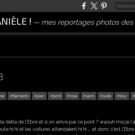
ANIÈLE !
mes reportages photos des 
3
ne
flamants
joan
pont
rose
saint
suite
tour
AMPOSTA - L'EBRE - 3 / 3
e delta de l'Ebre et si on arrive par ce pont ? waouh moi je l'a
oute hi hi et les voitures attendaient hi hi ... et donc c'est l'Ebre