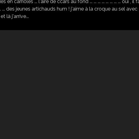
en carrioles ... l'aire de ccars au fond ... ... ... ... ... ... ... ... oui , il 
 ... ... des jeunes artichauds hum ! j'aime à la croque au sel avec
 là j'arrive...