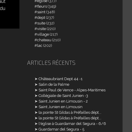
église
(377)
faut
fleurs
(349)
 du
saint
(348)
dept
(237)
suite
(232)
visite
(220)
village
(217)
chateau
(210)
lac
(202)
ARTICLES RÉCENTS
Châteaubriant Dept 44 -1
Salin de la Palme
Saint Paul de Vence - Alpes-Maritimes
Collégiale de Saint Junien -3
Saint Junien en Limousin - 2
Saint Junien en Limousin
la pointe St Gildas à Préfailles dépt...
la pointe St Gildas à Préfailles dépt...
l'église à Guardamar del Segura - 6/6
Guardamar del Segura - 5