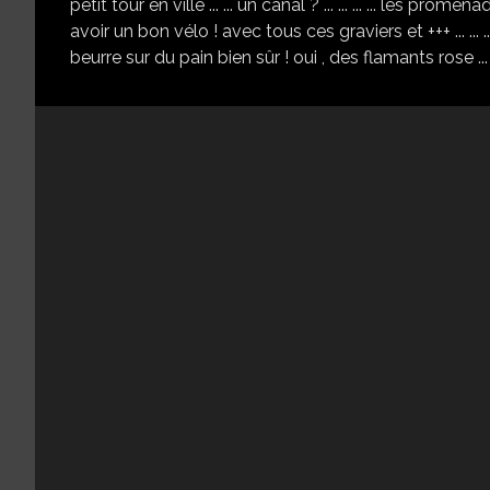
petit tour en ville ... ... un canal ? ... ... ... ... les promenades 
avoir un bon vélo ! avec tous ces graviers et +++ ... ...
beurre sur du pain bien sûr ! oui , des flamants rose ... et