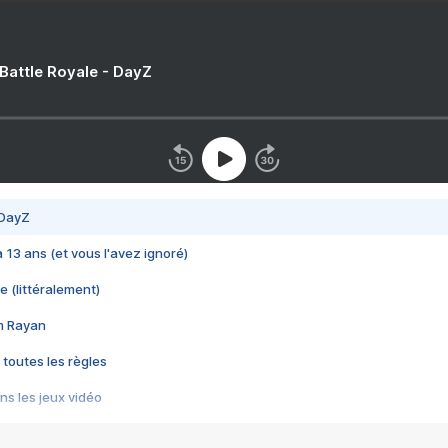
 Battle Royale - DayZ
 DayZ
 a 13 ans (et vous l'avez ignoré)
e (littéralement)
im Rayan
 toutes les règles
s les jeux vidéo
us choquant de Rockstar ? - Le scandale BULLY