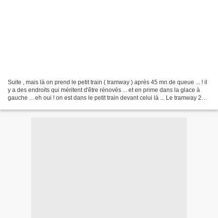
Suite , mais là on prend le petit train ( tramway ) après 45 mn de queue ... ! il
y a des endroits qui méritent d'être rénovés ... et en prime dans la glace à
gauche ... eh oui ! on est dans le petit train devant celui là ... Le tramway 28
(ligne 28E)...