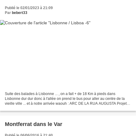
Publié le 02/01/2023 à 21:09
Par
bebert33
Suite des balades à Lisbonne ... , on a fait + de 18 Km à pieds dans
Lisbonne dur dur donc à l'allée on prend le bus pour aller au centre de la
vieille ville ... et à notre arrivée waouh : ARC DE LA RUA AUGUSTA Projeté
après 1755, l’arc de la Rua Augusta...
Montferrat dans le Var
Publié le 06/06/2016 à 21:40