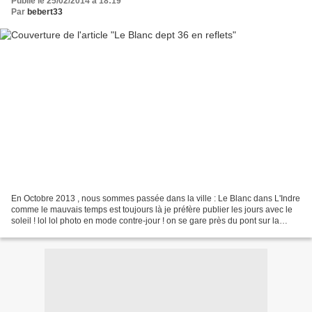
Publié le 25/02/2014 à 18:19
Par
bebert33
En Octobre 2013 , nous sommes passée dans la ville : Le Blanc dans L'Indre
comme le mauvais temps est toujours là je préfère publier les jours avec le
soleil ! lol lol photo en mode contre-jour ! on se gare près du pont sur la
Creuse ! en reflets j'aime...