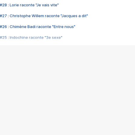
28 : Lorie raconte "Je vais vite"
#27 : Christophe Willem raconte "Jacques a dit"
#26 : Chimène Badi raconte "Entre nous"
#25 : Indochine raconte "3e sexe"
#24 : Zaho raconte "C'est chelou"
#23 : Patrick Bruel raconte "Au café des délices"
#22 : Kyo raconte "Le chemin"
#21 : Nolwenn Leroy raconte "Cassé"
#20 : Patrick Hernandez raconte "Born to be alive"
#19 : Lorie raconte "Près de moi"
#18 : Michael Jones raconte "A nos actes manqués" (avec Jean-Jacque
#17 : Khaled raconte "Aïcha"