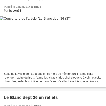
Publié le 28/02/2014 à 18:04
Par
bebert33
Suite de la visite de : Le Blanc en ce mois de Février 2014 j'aime cette
retenue ! l'autre église ... j'aime les vitraux ! des chef-d'oeuvre à voir ! et cette
photo ! regarder le scintillement sur l'eau ! c'est la 1 ère fois que je réussi ça !
belle journée...
Le Blanc dept 36 en reflets