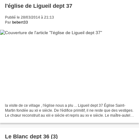
l'église de Ligueil dept 37
Publié le 28/03/2014 à 21:13
Par
bebert33
la visite de ce village , l'église nous a plu ... Ligueil dept 37 Église Saint-
Martin fondée au xii e siècle. De l'édifice primitif, il ne reste que des vestiges.
Le chœur reconstruit au xiii e siècle et repris au xv e siècle. Le maître-autel
avec tabernacle...
Le Blanc dept 36 (3)