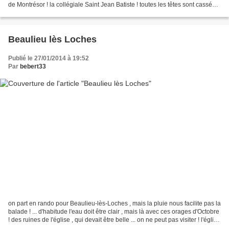
de Montrésor ! la collégiale Saint Jean Batiste ! toutes les têtes sont cassées
? dommage on...
Beaulieu lès Loches
Publié le 27/01/2014 à 19:52
Par
bebert33
on part en rando pour Beaulieu-lès-Loches , mais la pluie nous facilite pas la
balade ! ... d'habitude l'eau doit être clair , mais là avec ces orages d'Octobre
! des ruines de l'église , qui devait être belle ... on ne peut pas visiter ! l'église
Saint...