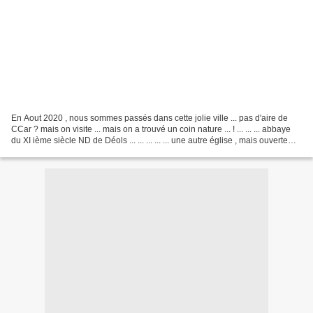
En Aout 2020 , nous sommes passés dans cette jolie ville ... pas d'aire de
CCar ? mais on visite ... mais on a trouvé un coin nature ... ! ... ... ... abbaye
du XI ième siècle ND de Déols ... ... ... ... ... une autre église , mais ouverte
alors on visite...