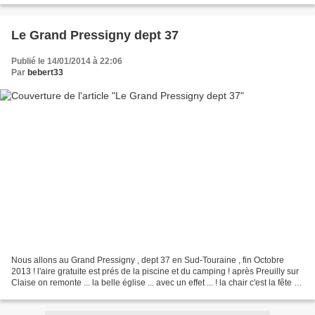
Le Grand Pressigny dept 37
Publié le 14/01/2014 à 22:06
Par
bebert33
Nous allons au Grand Pressigny , dept 37 en Sud-Touraine , fin Octobre
2013 ! l'aire gratuite est prés de la piscine et du camping ! après Preuilly sur
Claise on remonte ... la belle église ... avec un effet ... ! la chair c'est la fête à
qui ? lol lol...