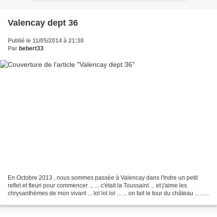
Valencay dept 36
Publié le 11/05/2014 à 21:38
Par
bebert33
En Octobre 2013 , nous sommes passée à Valencay dans l'Indre un petit
reflet et fleuri pour commencer ... ... c'était la Toussaint ... et j'aime les
chrysanthèmes de mon vivant ... lol lol lol ... ... on fait le tour du château ... ...
de loin .. je zoome...