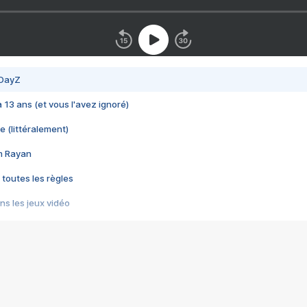
 DayZ
 a 13 ans (et vous l'avez ignoré)
e (littéralement)
im Rayan
 toutes les règles
s les jeux vidéo
us choquant de Rockstar ? - Le scandale BULLY
e plus moche de Steam
du RÊVE tourne au CAUCHEMAR
pendant 8 heures