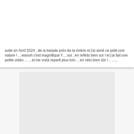
suite en Avril 2024 , de la balade près de la rivière et j'ai aimé ce petit coin
nature ! ... waouh c'est magnifique !! ... oui , en reflets bien sur ! et j'ai fait une
petite vidéo ... ... et me voilà reparti plus loin ... en vélo bien sûr ! ... ......