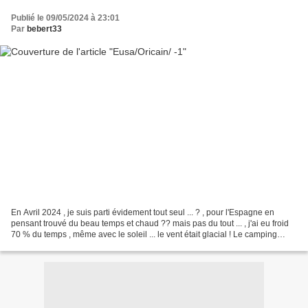
Publié le 09/05/2024 à 23:01
Par
bebert33
En Avril 2024 , je suis parti évidement tout seul ... ? , pour l'Espagne en
pensant trouvé du beau temps et chaud ?? mais pas du tout ... , j'ai eu froid
70 % du temps , même avec le soleil ... le vent était glacial ! Le camping
Ezcaba est situé dans...