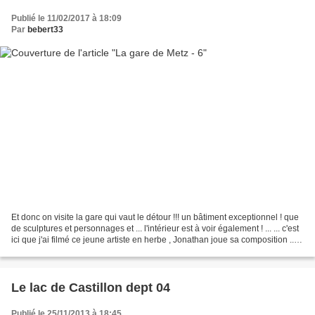
Publié le 11/02/2017 à 18:09
Par
bebert33
Et donc on visite la gare qui vaut le détour !!! un bâtiment exceptionnel ! que
de sculptures et personnages et ... l'intérieur est à voir également ! ... ... c'est
ici que j'ai filmé ce jeune artiste en herbe , Jonathan joue sa composition ...
... elle...
Le lac de Castillon dept 04
Publié le 25/11/2013 à 18:45