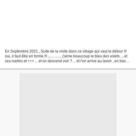
En Septembre 2021 , Suite de la visite dans ce village qui vaut le détour !!!
oui, il faut être en forme !!! ... ... ... ... j'aime beaucoup le bleu des volets ... et
ces ruelles et +++ ... et on descend voir ? ... et l'on arrive au lavoir , en bas
du...