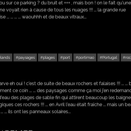
u sur ce parking ? du bruit et +++ , mais bon ! on le fait qu'une
'on ne voyait rien à cause de tous les nuages !!! ... la grande rue
e ... ... ... ... waouhhh et de beaux vitraux...
lands
paysages
plages
port
portimao
Portugal
ro
PORTIMÃO EN ALGARVE
 eh oui ! c'est de suite de beaux rochers et falaises !!! ... ... b
s aiment ce coin ... ... des paysages comme ça moi j'en redeman
 d'eau des plages de sable fin qui attirent beaucoup les baigne
magiques ces rochers !!! ... en Avril l'eau était fraîche ... mais un b
 ... ... ils ont les panneaux solaires...