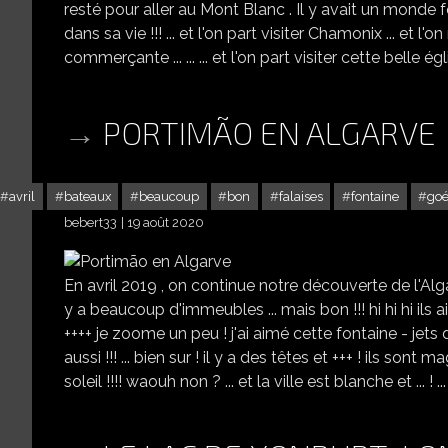
resté pour aller au Mont Blanc . Il y avait un monde fo
dans sa vie !!! ... et l'on part visiter Chamonix ... et l
commerçante ... ... ... et l'on part visiter cette belle églis
PORTIMÃO EN ALGARVE
avril
bateaux
beaucoup
bon
falaises
fontaine
goé
bebert33
19 août 2020
En avril 2019 , on continue notre découverte de l'Algarve
y a beaucoup d'immeubles ... mais bon !!! hi hi hi il
++++ je zoome un peu ! j'ai aimé cette fontaine - jets
aussi !!! ... bien sur ! il y a des têtes et +++ ! ils sont 
soleil !!!! waouh non ? ... et la ville est blanche et ... ! ...