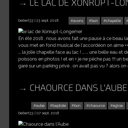
LE LAC DE XONRUPT-L
bebert33
23 sept. 2018
avons
bon
chapelle
En été 2018 , nous avons fait une pause à ce beau lac 
vous met en fond musical de l'accordéon on aime +++ ! 
... la jolie chapelle face au lac ! ... ... une belle eau et
poissons en photos ! et en + je ne pêche pas !!! un bel a
garé sur un parking privé , on avait pas vu ? alors on 
CHAOURCE DANS L'AUBE
aube
baptiste
bon
chaource
eglise
bebert33
07 sept. 2018