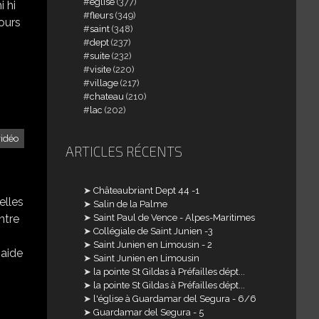
église
(377)
i hi
fleurs
(349)
jours
saint
(348)
dept
(237)
suite
(232)
visite
(220)
village
(217)
chateau
(210)
lac
(202)
vidéo
ARTICLES RÉCENTS
Châteaubriant Dept 44 -1
elles
Salin de la Palme
ntre
Saint Paul de Vence - Alpes-Maritimes
Collégiale de Saint Junien -3
Saint Junien en Limousin - 2
'aide
Saint Junien en Limousin
la pointe St Gildas à Préfailles dépt...
la pointe St Gildas à Préfailles dépt...
l'église à Guardamar del Segura - 6/6
Guardamar del Segura - 5