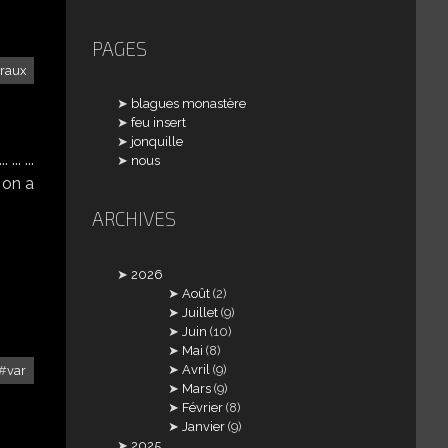
PAGES
traux
blagues monastère
feu insert
jonquille
.. ...
nous
. on a
ARCHIVES
2026
Août
(2)
Juillet
(9)
Juin
(10)
Mai
(8)
Avril
(9)
var
Mars
(9)
Février
(8)
Janvier
(9)
2025