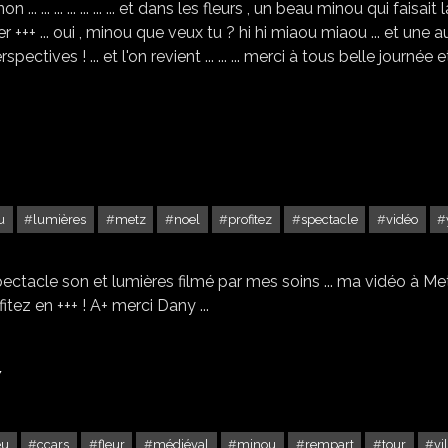
 ... ... ... ... ... ... et dans les fleurs , un beau minou qui faisait l
er +++ ... oui , minou que veux tu ? hi hi miaou miaou ... et une a
ectives ! ... et l'on revient ... ... ... merci à tous belle journée e
u
lumières
metz
noel
profitez
spectacle
vidéo
BON NOËL À TOUS
ectacle son et lumières filmé par mes soins ... ma vidéo à Met
fitez en +++ ! A+ merci Dany ...
Y
eu
ccars
fleur
médiéval
minou
rempart
tour
vi