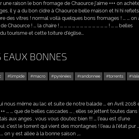
ur une raison le bon fromage de Chaource j'aime +++ on achèt
s, il y a du bon cidre à Chaource belle maison et hi hi reflets .
re des vitres ! normal voilà quelques bons fromages ! ... ... on 
... la chaire ! ... ... ... ... ... ... ... ... ... ... ... ... ! ... ... belles
 du tourisme et cette toiture d'église...
S EAUX BONNES
c
limpide
macro
pyrénées
randonnee
torrents
Val
RANDONNÉE DEPUIS LES EAUX BONNES
i nous même au lac et suite de notre balade ... en Avril 2018 e
+ ... ... que de belles cascades ... , elles se jettent toutes dans 
j'étais aux anges , vous vous doutez bien !!! ... l'eau est d'une
, c'est le torrent qui vient des montagnes ! l'eau à l'état pur ...
.. on y est allée à la bonne saison ,...