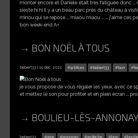
monter encore et Danièle était très fatiguée donc ... non ...
sieste hi hi il y a un beau parc près du château à visit
minou qui se repose ... miaou miaou ... ... j'aime ces persp
bon week-end A+
BON NOËL À TOUS
bebert33
15 déc. 2021
artifices
bebert33
bon
fe
je vous propose de vous régaler les yeux, avec ce sp
et mettez le son pour profiter et en plein écran ... pro
BOULIEU-LÈS-ANNONA
bebert33
aire
annonay
ardèche
bon
bouli