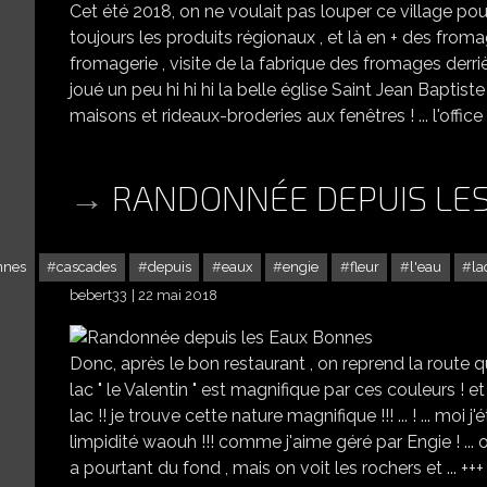
Cet été 2018, on ne voulait pas louper ce village po
toujours les produits régionaux , et là en + des fromage
fromagerie , visite de la fabrique des fromages derriè
joué un peu hi hi hi la belle église Saint Jean Baptiste de Chaource ! 
maisons et rideaux-broderies aux fenêtres ! ... l'office
RANDONNÉE DEPUIS LE
nnes
cascades
depuis
eaux
engie
fleur
l'eau
la
bebert33
22 mai 2018
Donc, après le bon restaurant , on reprend la route qu
lac " le Valentin " est magnifique par ces couleurs ! et +
lac !! je trouve cette nature magnifique !!! ... ! ... moi 
limpidité waouh !!! comme j'aime géré par Engie ! ... oui
a pourtant du fond , mais on voit les rochers et ... +++ .