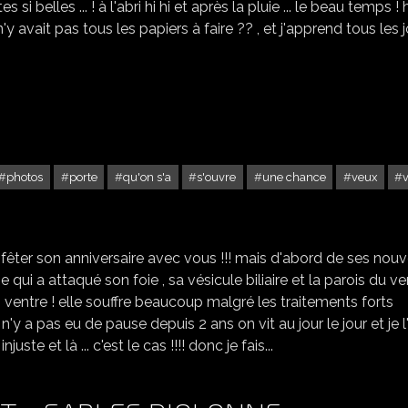
es si belles ... ! à l'abri hi hi et après la pluie ... le beau temps ! h
 n'y avait pas tous les papiers à faire ?? , et j'apprend tous les 
photos
porte
qu'on s'a
s'ouvre
une chance
veux
BON ANNIV ... DANIÈLE
veux fêter son anniversaire avec vous !!! mais d'abord de ses nouv
 qui a attaqué son foie , sa vésicule biliaire et la parois du ve
on ventre ! elle souffre beaucoup malgré les traitements forts
l n'y a pas eu de pause depuis 2 ans on vit au jour le jour et je l
uste et là ... c'est le cas !!!! donc je fais...