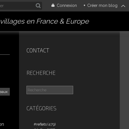
Connexion
+
Créer mon blog
villages en France & Europe
CONTACT
RECHERCHE
reaux
CATÉGORIES
bon
reflets
(479)