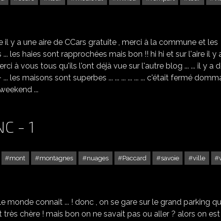
BOULIEU-LÈS-ANNONAY
 il y a une aire de CCars gratuite , merci à la commune et les
 les haies sont rapprochées mais bon !! hi hi et sur l'aire il y 
à vous tous qu'ils l'ont déjà vue sur l'autre blog ... ... il y a 
 ... les maisons sont superbes ... ... ... ... ... ... c'était fermé dom
beau weekend ...
C - 1
mont
montagnes
nuages
Paccard
savoie
ville
CHAMONIX - MONT BLANC - 1
 le monde connait ... ! donc , on se gare sur le grand parking qu
st très chère ! mais bon on ne savait pas ou aller ? alors on est