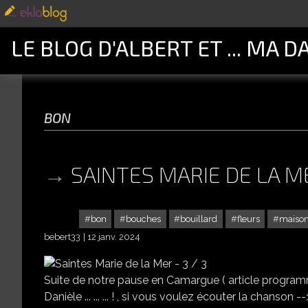
LE BLOG D'ALBERT ET ... MA D
bon
SAINTES MARIE DE LA ME
bon
bouches
bouillard
fleurs
maiso
bebert33
12 janv. 2024
Suite de notre pause en Camargue ( article programmé 
Danièle ... ... ... ! , si vous voulez écouter la chanson --> cli