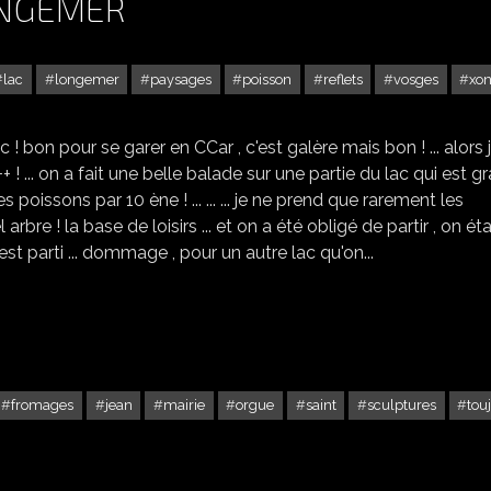
ONGEMER
lac
longemer
paysages
poisson
reflets
vosges
xo
LE LAC DE XONRUPT-LONGEMER
! bon pour se garer en CCar , c'est galère mais bon ! ... alors 
... on a fait une belle balade sur une partie du lac qui est gr
 des poissons par 10 ène ! ... ... ... je ne prend que rarement les
rbre ! la base de loisirs ... et on a été obligé de partir , on éta
est parti ... dommage , pour un autre lac qu'on...
fromages
jean
mairie
orgue
saint
sculptures
tou
CHAOURCE DANS L'AUBE