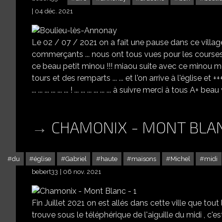
04 déc. 2021
Le 02 / 07 / 2021 on a fait une pause dans ce village
commerçants ... nous ont tous vues pour les courses ...
ce beau petit minou !!! miaou suite avec ce minou merci 
tours et des remparts ... ... et l'on arrive à l'église et +++
... ... ... ... ... ... ! ... ... ... ... ... ... à suivre merci à tous A+ 
CHAMONIX - MONT BLAN
du
église
Gabriel
haute
maisons
Michel
midi
bebert33
06 nov. 2021
Fin Juillet 2021 on est allés dans cette ville que tout
trouve sous le téléphérique de l'aiguille du midi , c'e