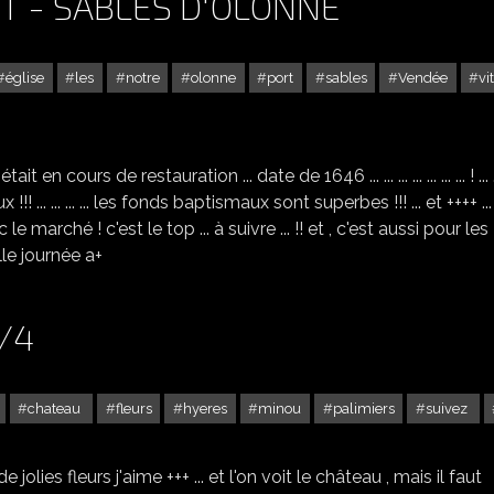
RT - SABLES D'OLONNE
église
les
notre
olonne
port
sables
Vendée
vi
L'ÉGLISE ND DE BON PORT - SABLES D'OLONNE
 cours de restauration ... date de 1646 ... ... ... ... ... ... ... ! ... ... .
beaux !!! ... ... ... ... les fonds baptismaux sont superbes !!! ... et ++++ ..
rché ! c'est le top ... à suivre ... !! et , c'est aussi pour les
lle journée a+
/4
chateau
fleurs
hyeres
minou
palimiers
suivez
HYÈRES DANS LE VAR -4/4
e jolies fleurs j'aime +++ ... et l'on voit le château , mais il faut