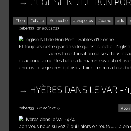
L'ÉGLISE ND DE BON PO
bon
chaire
chapelle
chapelles
dame
du
bebert33
29 août 2023
Et toujours cette grande ville qui est si belle ! l'église était en
... ... ... ... ... ... ... ... après la restauration ça sera tous 
beaucoup aimé ! les halles du marché waouh et avec le ma
photos ! que je prend plaisir à faire ... merci à tous be
HYÈRES DANS LE VAR -4
bebert33
06 août 2023
bon
bon vous nous suivez ? oui ! alors en route ... ... plein d