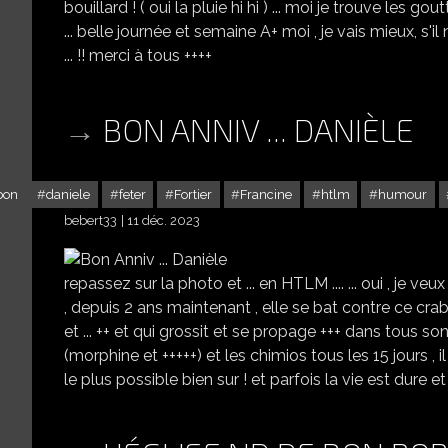
bouillard ! ( oui la pluie hi hi ) ... moi je trouve les goutt
... belle journée et semaine A+ moi , je vais mieux, s'il
... !! merci à tous ++++
BON ANNIV ... DANIÈLE
bon
daniele
feter
Fortier
Francine
htlm
humour
bebert33
11 déc. 2023
repassez sur la photo et ... en HTLM .... ... oui , je 
, depuis 2 ans maintenant , elle se bat contre ce crabe
et ... ++ et qui grossit et se propage +++ dans tous s
(morphine et +++++) et les chimios tous les 15 jours , i
le plus possible bien sur ! et parfois la vie est dure et inj