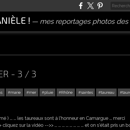
ANIÈLE !
mes reportages photos des 
R - 3 / 3
ns
marie
mer
pluie
Rhône
saintes
taureau
tau
SAINTES MARIE DE LA MER - 3 / 3
) ... ... les taureaux sont à l'honneur en Camargue ... merci
quez sur la vidéo -->> ... ... ... ... ... ... ... ... et on s'était pris un 