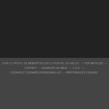
VOIR LE PROFIL DE
BEBERT33
SUR LE PORTAIL EKLABLOG
TOP ARTICLES
CONTACT
SIGNALER UN ABUS
C.G.U.
COOKIES ET DONNÉES PERSONNELLES
PRÉFÉRENCES COOKIES