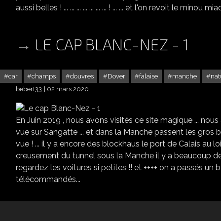
aussi belles ! ... ... ... ... ... ... ... ! ... ... et l'on revoit le mi
LE CAP BLANC-NEZ - 1
car
champs
douvres
Dover
falaise
manche
nat
bebert33
02 mars 2020
En Juin 2019 , nous avons visités ce site magique ... nous 
vue sur Sangatte ... et dans la Manche passent les gros 
vue ! ... il y a encore des blockhaus le port de Calais au l
creusement du tunnel sous la Manche il y a beaucoup de bou
regardez les voitures si petites !! et ++++ on a passés u
télécommandés...