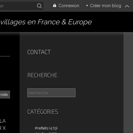
Connexion
+
Créer mon blog
villages en France & Europe
CONTACT
RECHERCHE
visite
CATÉGORIES
 LA
R X
reflets
(479)