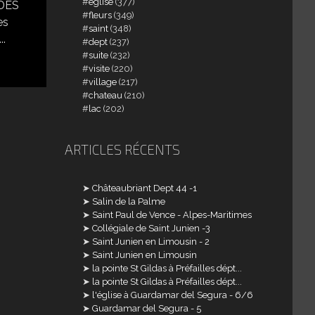
église
(377)
 DES
fleurs
(349)
es
saint
(348)
..
dept
(237)
suite
(232)
visite
(220)
village
(217)
chateau
(210)
lac
(202)
ARTICLES RÉCENTS
Châteaubriant Dept 44 -1
Salin de la Palme
Saint Paul de Vence - Alpes-Maritimes
Collégiale de Saint Junien -3
Saint Junien en Limousin - 2
Saint Junien en Limousin
la pointe St Gildas à Préfailles dépt...
la pointe St Gildas à Préfailles dépt...
l'église à Guardamar del Segura - 6/6
Guardamar del Segura - 5