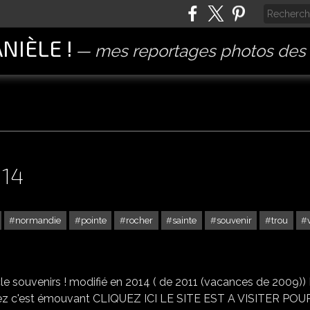
ANIÈLE !
mes reportages photos des 
 14
normandie
pointe
rocher
sainte
souvenir
trou
LA POINTE DU HOC DEPT 14
ticle souvenirs ! modifié en 2014 ( de 2011 (vacances de 2009))
 c'est émouvant CLIQUEZ ICI LE SITE EST A VISITER POU