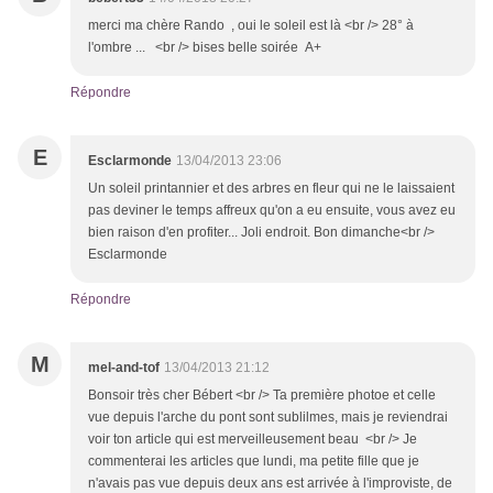
merci ma chère Rando , oui le soleil est là <br /> 28° à
l'ombre ... <br /> bises belle soirée A+
Répondre
E
Esclarmonde
13/04/2013 23:06
Un soleil printannier et des arbres en fleur qui ne le laissaient
pas deviner le temps affreux qu'on a eu ensuite, vous avez eu
bien raison d'en profiter... Joli endroit. Bon dimanche<br />
Esclarmonde
Répondre
M
mel-and-tof
13/04/2013 21:12
Bonsoir très cher Bébert <br /> Ta première photoe et celle
vue depuis l'arche du pont sont sublilmes, mais je reviendrai
voir ton article qui est merveilleusement beau <br /> Je
commenterai les articles que lundi, ma petite fille que je
n'avais pas vue depuis deux ans est arrivée à l'improviste, de