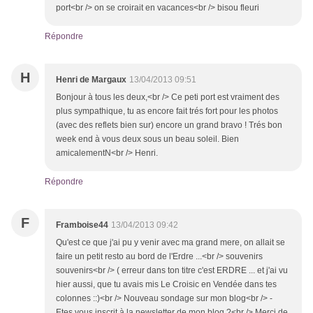
port<br /> on se croirait en vacances<br /> bisou fleuri
Répondre
H
Henri de Margaux
13/04/2013 09:51
Bonjour à tous les deux,<br /> Ce peti port est vraiment des
plus sympathique, tu as encore fait trés fort pour les photos
(avec des reflets bien sur) encore un grand bravo ! Trés bon
week end à vous deux sous un beau soleil. Bien
amicalementN<br /> Henri.
Répondre
F
Framboise44
13/04/2013 09:42
Qu'est ce que j'ai pu y venir avec ma grand mere, on allait se
faire un petit resto au bord de l'Erdre ...<br /> souvenirs
souvenirs<br /> ( erreur dans ton titre c'est ERDRE ... et j'ai vu
hier aussi, que tu avais mis Le Croisic en Vendée dans tes
colonnes ::)<br /> Nouveau sondage sur mon blog<br /> -
Etes vous inscrit à la newsletter de mon blog ?<br /> Merci de