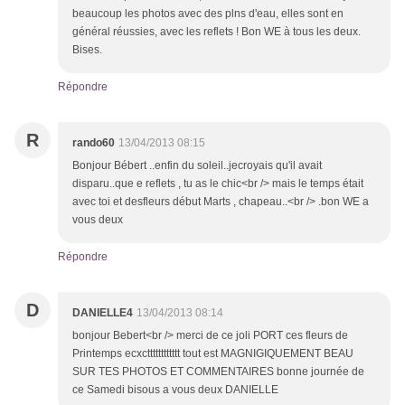
beaucoup les photos avec des plns d'eau, elles sont en
général réussies, avec les reflets ! Bon WE à tous les deux.
Bises.
Répondre
R
rando60
13/04/2013 08:15
Bonjour Bébert ..enfin du soleil..jecroyais qu'il avait
disparu..que e reflets , tu as le chic<br /> mais le temps était
avec toi et desfleurs début Marts , chapeau..<br /> .bon WE a
vous deux
Répondre
D
DANIELLE4
13/04/2013 08:14
bonjour Bebert<br /> merci de ce joli PORT ces fleurs de
Printemps ecxctttttttttttt tout est MAGNIGIQUEMENT BEAU
SUR TES PHOTOS ET COMMENTAIRES bonne journée de
ce Samedi bisous a vous deux DANIELLE