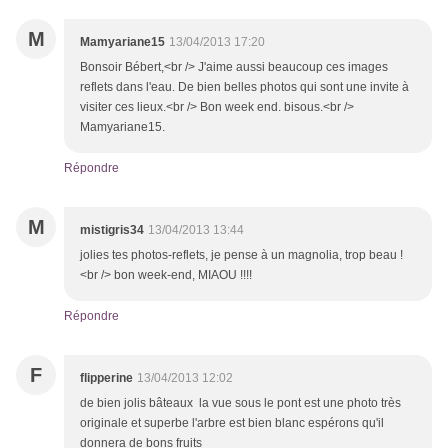
M
Mamyariane15
13/04/2013 17:20
Bonsoir Bébert,<br /> J'aime aussi beaucoup ces images
reflets dans l'eau. De bien belles photos qui sont une invite à
visiter ces lieux.<br /> Bon week end. bisous.<br />
Mamyariane15.
Répondre
M
mistigris34
13/04/2013 13:44
jolies tes photos-reflets, je pense à un magnolia, trop beau !
<br /> bon week-end, MIAOU !!!!
Répondre
F
flipperine
13/04/2013 12:02
de bien jolis bâteaux la vue sous le pont est une photo très
originale et superbe l'arbre est bien blanc espérons qu'il
donnera de bons fruits