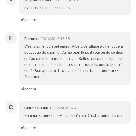
vagamonde-bis
13/12/2016 16:03
Sympas ces ruelles étroites...
Répondre
F
Florence
13/12/2016 15:55
C'est vraiment un bel endroit Albert, ce village authentique a
beaucoup de charme. J'aime bien le petit coucou de ce dieu
de l'automne depuis son balcon Belles rencontres florales et
du gentil minou ! es alentours sont aussi jolis que le bourg !
<br /> Bon après-midi avec mes 4 bises bretonnes !<br />
Florence
Répondre
C
Chantal33300
13/12/2016 14:43
Bonjour Bebert<br /> Moi aussi j'aime. C'est superbe. bisous
Répondre