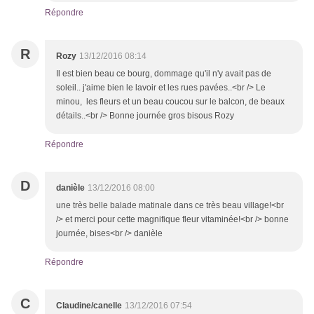
Répondre
R
Rozy
13/12/2016 08:14
Il est bien beau ce bourg, dommage qu'il n'y avait pas de
soleil.. j'aime bien le lavoir et les rues pavées..<br /> Le
minou, les fleurs et un beau coucou sur le balcon, de beaux
détails..<br /> Bonne journée gros bisous Rozy
Répondre
D
danièle
13/12/2016 08:00
une très belle balade matinale dans ce très beau village!<br
/> et merci pour cette magnifique fleur vitaminée!<br /> bonne
journée, bises<br /> danièle
Répondre
C
Claudine/canelle
13/12/2016 07:54