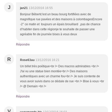
J
jan21
13/12/2016 16:55
Bonjour Bébertc'est un beau bourg fortifiées avec de
magnifique rue pavées et des maisons à colombagesEncore
-2° ce matin et toujours un épais brouillard ,pas de chance
d’habiter dans cette régionje te souhaite de passer une
agréable fin de journée bises à vous deux
Répondre
R
Rose63au
13/12/2016 16:21
Un billet très poétique<br /> Des macros admirables <br />
J'ai vu une statue bien montée<br /> Des maisons
authentiques avec un charme fou<br /> Je suis contente de
vous avoir suivis dans ce dédale de rue <br /> Bise à vous <br
/> @ Demain <br />
Répondre
V