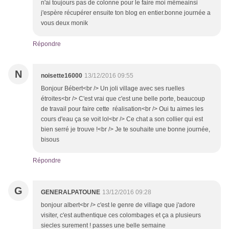
n'ai toujours pas de colonne pour le faire moi mêmeainsi
j'espère récupérer ensuite ton blog en entier.bonne journée a
vous deux monik
Répondre
N
noisette16000
13/12/2016 09:55
Bonjour Bébert<br /> Un joli village avec ses ruelles
étroites<br /> C'est vrai que c'est une belle porte, beaucoup
de travail pour faire cette réalisation<br /> Oui tu aimes les
cours d'eau ça se voit lol<br /> Ce chat a son collier qui est
bien serré je trouve !<br /> Je te souhaite une bonne journée,
bisous
Répondre
G
GENERALPATOUNE
13/12/2016 09:28
bonjour albert<br /> c'est le genre de village que j'adore
visiter, c'est authentique ces colombages et ça a plusieurs
siecles surement ! passes une belle semaine