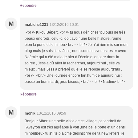
Répondre
M
mabiche1231
13/12/2016 10:01
<br /> Kikou Bébert, <br /> tu nous déniches toujours de très
beaux endroits, celui-ci doit avoir une belle histoire, j'aime
bien la porte et le minou.<br /> <br /> Je n’ai rien mis sur mon
blog mais je suis chez Jess, nous sommes venus rester avec
Noémie qui a été malade hier à l’école et encore dans la
soirée , Jess a dû aller la rechercher, aujourd’hui , elle va
mieux , mais Jess a préféré qu’elle se repose aujourd’hui .
<br /> <br /> Une journée encore fort humide aujourd’hui ;
passe un bon mardi, gros bisous, <br /> <br /> Nadine<br />
Répondre
M
monik
13/12/2016 09:59
Bonjour Albert une belle visite de ce village ,cet endroit de
l'Aveyron est très agréable à voir ,une belle porte et un gentil
minou!peux tu s'il te plait me désinscrire de ta new letters ,je