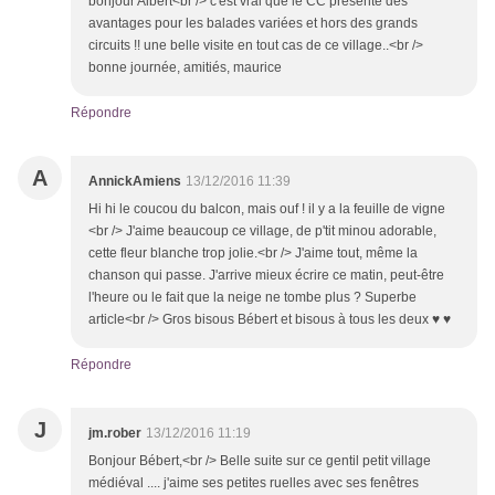
bonjour Albert<br /> c'est vrai que le CC présente des
avantages pour les balades variées et hors des grands
circuits !! une belle visite en tout cas de ce village..<br />
bonne journée, amitiés, maurice
Répondre
A
AnnickAmiens
13/12/2016 11:39
Hi hi le coucou du balcon, mais ouf ! il y a la feuille de vigne
<br /> J'aime beaucoup ce village, de p'tit minou adorable,
cette fleur blanche trop jolie.<br /> J'aime tout, même la
chanson qui passe. J'arrive mieux écrire ce matin, peut-être
l'heure ou le fait que la neige ne tombe plus ? Superbe
article<br /> Gros bisous Bébert et bisous à tous les deux ♥ ♥
Répondre
J
jm.rober
13/12/2016 11:19
Bonjour Bébert,<br /> Belle suite sur ce gentil petit village
médiéval .... j'aime ses petites ruelles avec ses fenêtres