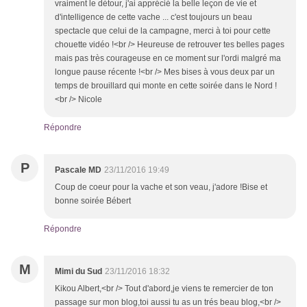
vraiment le détour, j'ai apprécié la belle leçon de vie et
d'intelligence de cette vache ... c'est toujours un beau
spectacle que celui de la campagne, merci à toi pour cette
chouette vidéo !<br /> Heureuse de retrouver tes belles pages
mais pas très courageuse en ce moment sur l'ordi malgré ma
longue pause récente !<br /> Mes bises à vous deux par un
temps de brouillard qui monte en cette soirée dans le Nord !
<br /> Nicole
Répondre
P
Pascale MD
23/11/2016 19:49
Coup de coeur pour la vache et son veau, j'adore !Bise et
bonne soirée Bébert
Répondre
M
Mimi du Sud
23/11/2016 18:32
Kikou Albert,<br /> Tout d'abord,je viens te remercier de ton
passage sur mon blog,toi aussi tu as un trés beau blog,<br />