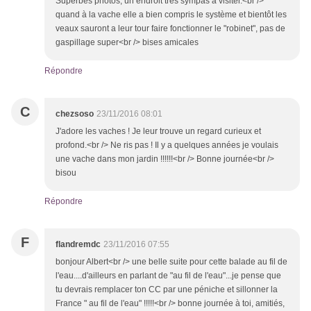
Superbes photos, un endroit très sympas à visiter.<br />
quand à la vache elle a bien compris le système et bientôt les
veaux sauront a leur tour faire fonctionner le "robinet", pas de
gaspillage super<br /> bises amicales
Répondre
C
chezsoso
23/11/2016 08:01
J'adore les vaches ! Je leur trouve un regard curieux et
profond.<br /> Ne ris pas ! Il y a quelques années je voulais
une vache dans mon jardin !!!!!!<br /> Bonne journée<br />
bisou
Répondre
F
flandremdc
23/11/2016 07:55
bonjour Albert<br /> une belle suite pour cette balade au fil de
l'eau....d'ailleurs en parlant de "au fil de l'eau"...je pense que
tu devrais remplacer ton CC par une péniche et sillonner la
France " au fil de l'eau" !!!!!<br /> bonne journée à toi, amitiés,