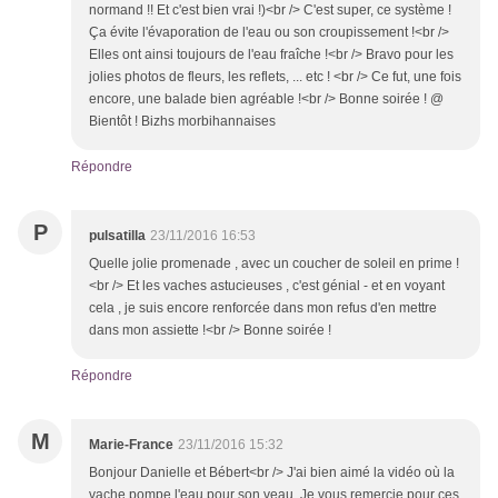
normand !! Et c'est bien vrai !)<br /> C'est super, ce système !
Ça évite l'évaporation de l'eau ou son croupissement !<br />
Elles ont ainsi toujours de l'eau fraîche !<br /> Bravo pour les
jolies photos de fleurs, les reflets, ... etc ! <br /> Ce fut, une fois
encore, une balade bien agréable !<br /> Bonne soirée ! @
Bientôt ! Bizhs morbihannaises
Répondre
P
pulsatilla
23/11/2016 16:53
Quelle jolie promenade , avec un coucher de soleil en prime !
<br /> Et les vaches astucieuses , c'est génial - et en voyant
cela , je suis encore renforcée dans mon refus d'en mettre
dans mon assiette !<br /> Bonne soirée !
Répondre
M
Marie-France
23/11/2016 15:32
Bonjour Danielle et Bébert<br /> J'ai bien aimé la vidéo où la
vache pompe l'eau pour son veau. Je vous remercie pour ces