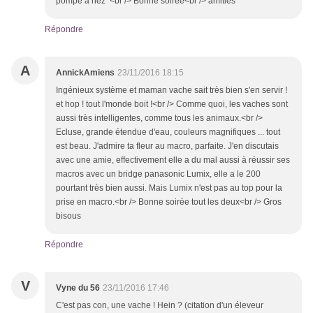
pompe à nez <br /> Bonne soirée<br /> amitiés
Répondre
A
AnnickAmiens
23/11/2016 18:15
Ingénieux système et maman vache sait très bien s'en servir !
et hop ! tout l'monde boit !<br /> Comme quoi, les vaches sont
aussi très intelligentes, comme tous les animaux.<br />
Ecluse, grande étendue d'eau, couleurs magnifiques ... tout
est beau. J'admire ta fleur au macro, parfaite. J'en discutais
avec une amie, effectivement elle a du mal aussi à réussir ses
macros avec un bridge panasonic Lumix, elle a le 200
pourtant très bien aussi. Mais Lumix n'est pas au top pour la
prise en macro.<br /> Bonne soirée tout les deux<br /> Gros
bisous
Répondre
V
Vyne du 56
23/11/2016 17:46
C'est pas con, une vache ! Hein ? (citation d'un éleveur