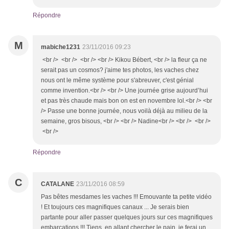
Répondre
M
mabiche1231
23/11/2016 09:23
<br /> <br /> <br /> <br /> Kikou Bébert, <br /> la fleur ça ne
serait pas un cosmos? j'aime tes photos, les vaches chez
nous ont le même système pour s'abreuver, c'est génial
comme invention.<br /> <br /> Une journée grise aujourd’hui
et pas très chaude mais bon on est en novembre lol.<br /> <br
/> Passe une bonne journée, nous voilà déjà au milieu de la
semaine, gros bisous, <br /> <br /> Nadine<br /> <br /> <br />
<br />
Répondre
C
CATALANE
23/11/2016 08:59
Pas bêtes mesdames les vaches !!! Emouvante ta petite vidéo
! Et toujours ces magnifiques canaux ... Je serais bien
partante pour aller passer quelques jours sur ces magnifiques
embarcations !!! Tiens, en allant chercher le pain, je ferai un