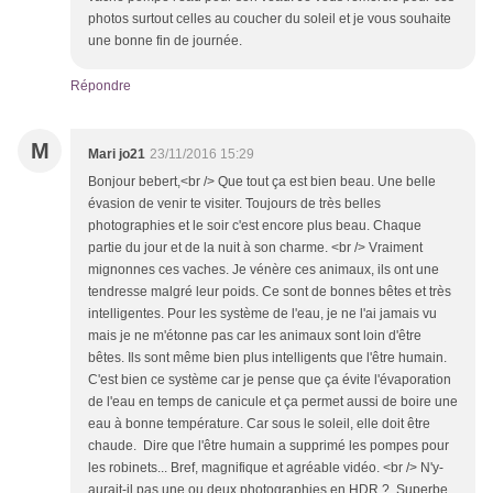
photos surtout celles au coucher du soleil et je vous souhaite
une bonne fin de journée.
Répondre
M
Mari jo21
23/11/2016 15:29
Bonjour bebert,<br /> Que tout ça est bien beau. Une belle
évasion de venir te visiter. Toujours de très belles
photographies et le soir c'est encore plus beau. Chaque
partie du jour et de la nuit à son charme. <br /> Vraiment
mignonnes ces vaches. Je vénère ces animaux, ils ont une
tendresse malgré leur poids. Ce sont de bonnes bêtes et très
intelligentes. Pour les système de l'eau, je ne l'ai jamais vu
mais je ne m'étonne pas car les animaux sont loin d'être
bêtes. Ils sont même bien plus intelligents que l'être humain.
C'est bien ce système car je pense que ça évite l'évaporation
de l'eau en temps de canicule et ça permet aussi de boire une
eau à bonne température. Car sous le soleil, elle doit être
chaude. Dire que l'être humain a supprimé les pompes pour
les robinets... Bref, magnifique et agréable vidéo. <br /> N'y-
aurait-il pas une ou deux photographies en HDR ? Superbe