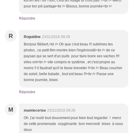
est en feu ! lol ! non, c'est un nuage tu crois pas ?<br /> Merci
pour ton joli partage<br /> Bisous, bonne journée<br />
Répondre
R
Roguidine
23/11/2016 09:29
Bonjour Bébert,<br /> Oh que c'est beau !!! sublimes tes
photos , ce petit film montre bien l'ingéniosité<br /> de ce
paysan qui se sert d'un puits pour faire boire ses vaches !!!!
elles ont<br /> vite compris le système , et c'est propre au
moins !! il faudrait qu'il le fasse breveter !!<br /> Beau coucher
de soleil, belle balade , tout est beau !!!<br /> Passe une
bonne journée, bises
Répondre
M
mamiecerise
23/11/2016 09:26
Oh j'ai roulé tout doucement pour bien tout regarder ! merci
de cette promenade oxygénante bon mercredi bises à vous
deux