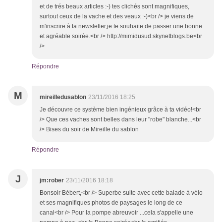
et de trés beaux articles :-) tes clichés sont magnifiques,
surtout ceux de la vache et des veaux :-)<br /> je viens de
m'inscrire à ta newsletter,je te souhaite de passer une bonne
et agréable soirée.<br /> http://mimidusud.skynetblogs.be<br
/>
Répondre
M
mireilledusablon
23/11/2016 18:25
Je découvre ce système bien ingénieux grâce à ta vidéo!<br
/> Que ces vaches sont belles dans leur "robe" blanche...<br
/> Bises du soir de Mireille du sablon
Répondre
J
jm:rober
23/11/2016 18:18
Bonsoir Bébert,<br /> Superbe suite avec cette balade à vélo
et ses magnifiques photos de paysages le long de ce
canal<br /> Pour la pompe abreuvoir ...cela s'appelle une