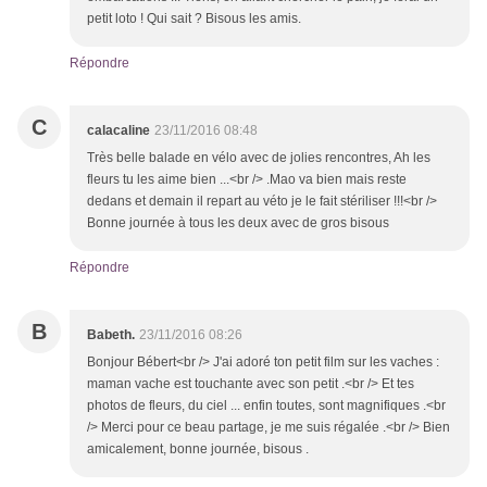
petit loto ! Qui sait ? Bisous les amis.
Répondre
C
calacaline
23/11/2016 08:48
Très belle balade en vélo avec de jolies rencontres, Ah les
fleurs tu les aime bien ...<br /> .Mao va bien mais reste
dedans et demain il repart au véto je le fait stériliser !!!<br />
Bonne journée à tous les deux avec de gros bisous
Répondre
B
Babeth.
23/11/2016 08:26
Bonjour Bébert<br /> J'ai adoré ton petit film sur les vaches :
maman vache est touchante avec son petit .<br /> Et tes
photos de fleurs, du ciel ... enfin toutes, sont magnifiques .<br
/> Merci pour ce beau partage, je me suis régalée .<br /> Bien
amicalement, bonne journée, bisous .