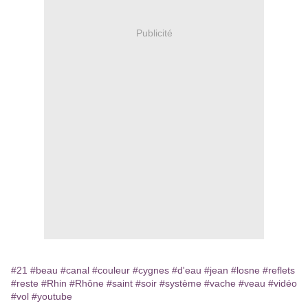
Publicité
#21
#beau
#canal
#couleur
#cygnes
#d'eau
#jean
#losne
#reflets
#reste
#Rhin
#Rhône
#saint
#soir
#système
#vache
#veau
#vidéo
#vol
#youtube