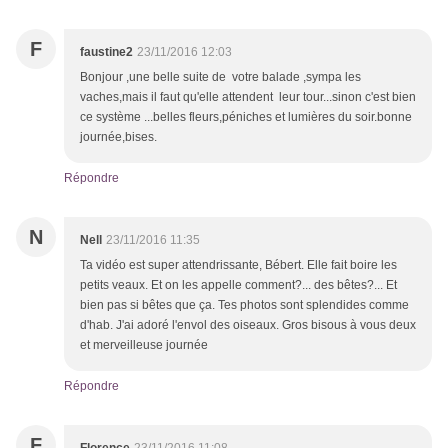
F
faustine2
23/11/2016 12:03
Bonjour ,une belle suite de votre balade ,sympa les
vaches,mais il faut qu'elle attendent leur tour...sinon c'est bien
ce système ...belles fleurs,péniches et lumières du soir.bonne
journée,bises.
Répondre
N
Nell
23/11/2016 11:35
Ta vidéo est super attendrissante, Bébert. Elle fait boire les
petits veaux. Et on les appelle comment?... des bêtes?... Et
bien pas si bêtes que ça. Tes photos sont splendides comme
d'hab. J'ai adoré l'envol des oiseaux. Gros bisous à vous deux
et merveilleuse journée
Répondre
F