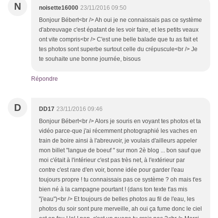
N
noisette16000
23/11/2016 09:50
Bonjour Bébert<br /> Ah oui je ne connaissais pas ce système
d'abreuvage c'est épatant de les voir faire, et les petits veaux
ont vite compris<br /> C'est une belle balade que tu as fait et
tes photos sont superbe surtout celle du crépuscule<br /> Je
te souhaite une bonne journée, bisous
Répondre
D
DD17
23/11/2016 09:46
Bonjour Bébert<br /> Alors je souris en voyant tes photos et ta
vidéo parce-que j'ai récemment photographié les vaches en
train de boire ainsi à l'abreuvoir, je voulais d'ailleurs appeler
mon billet "langue de boeuf " sur mon 2è blog ... bon sauf que
moi c'était à l'intérieur c'est pas très net, à l'extérieur par
contre c'est rare d'en voir, bonne idée pour garder l'eau
toujours propre ! tu connaissais pas ce système ? oh mais t'es
bien né à la campagne pourtant ! (dans ton texte t'as mis
"j'eau")<br /> Et toujours de belles photos au fil de l'eau, les
photos du soir sont pure merveille, ah oui ça fume donc le ciel