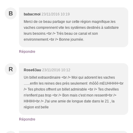
B
babacmoi
23/11/2016 10:19
Merci de ce beau partage sur cette région magnifique.les
vaches comprennent vite les systèmes destinés à satisfaire
leurs besoins.<br /> Très beau ce canal et son
environnement.<br /> Bonne journée.
Répondre
R
Rose63au
23/11/2016 10:12
Un billet extraordinaire <br /> Moi qui adorent les vaches
.......enfin les reines des près seulement rhôôô mEUHHHH<br
/> Tes photos offrent un billet admirable <br /> Tes chevilles
n'enflent pas trop <br /> Bon mais c'est mon ressentI<br />
HIHIHI<br /> J'ai une amie de longue date dans le 21 , la
région est belle
Répondre