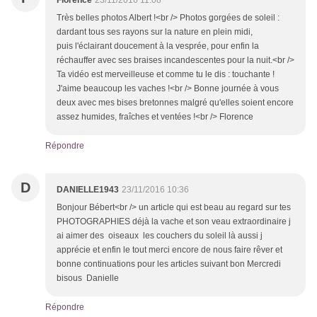
Florence
23/11/2016 11:08
Très belles photos Albert !<br /> Photos gorgées de soleil :
dardant tous ses rayons sur la nature en plein midi,
puis l'éclairant doucement à la vesprée, pour enfin la
réchauffer avec ses braises incandescentes pour la nuit.<br />
Ta vidéo est merveilleuse et comme tu le dis : touchante !
J'aime beaucoup les vaches !<br /> Bonne journée à vous
deux avec mes bises bretonnes malgré qu'elles soient encore
assez humides, fraîches et ventées !<br /> Florence
Répondre
D
DANIELLE1943
23/11/2016 10:36
Bonjour Bébert<br /> un article qui est beau au regard sur tes
PHOTOGRAPHIES déjà la vache et son veau extraordinaire j
ai aimer des oiseaux les couchers du soleil là aussi j
apprécie et enfin le tout merci encore de nous faire rêver et
bonne continuations pour les articles suivant bon Mercredi
bisous Danielle
Répondre