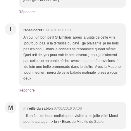
jeudi gros bisous Rozy
Répondre
I
isdaelceret
07/01/2016 07:21
Ah oui ,un bon petit St Emilion après la visite de cette ville
pourquoi pas, à la terrasse du café (je plaisante je ne bois
pas d'alcool) mais je connais sa renommée quand même .
Quel œil de lynx pour voir le petit oiseau ; hou je n'aimerai
pas cette rue en pente sèche avec un panier à provisions !!!
de loin une belle promenade dans le cloître Avec la Madone
pour méditer , merci de cette balade matinale bises à vous
deux
Répondre
M
mireille du sablon
07/01/2016 07:06
...il en faut de bons mollets pour visiter cette jolie ville! Merci
pour le partage ....<br /> Bises de Mireille du Sablon