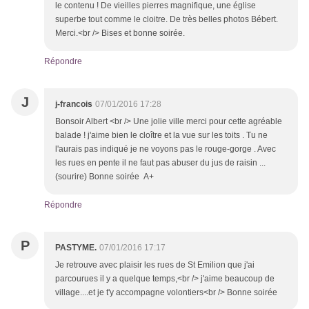
le contenu ! De vieilles pierres magnifique, une église
superbe tout comme le cloitre. De très belles photos Bébert.
Merci.<br /> Bises et bonne soirée.
Répondre
J
j-francois
07/01/2016 17:28
Bonsoir Albert <br /> Une jolie ville merci pour cette agréable
balade ! j'aime bien le cloître et la vue sur les toits . Tu ne
l'aurais pas indiqué je ne voyons pas le rouge-gorge . Avec
les rues en pente il ne faut pas abuser du jus de raisin ...
(sourire) Bonne soirée A+
Répondre
P
PASTYME.
07/01/2016 17:17
Je retrouve avec plaisir les rues de St Emilion que j'ai
parcourues il y a quelque temps,<br /> j'aime beaucoup de
village....et je t'y accompagne volontiers<br /> Bonne soirée