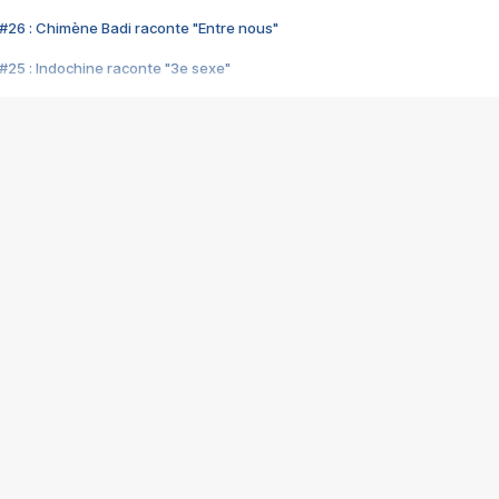
#26 : Chimène Badi raconte "Entre nous"
#25 : Indochine raconte "3e sexe"
#24 : Zaho raconte "C'est chelou"
#23 : Patrick Bruel raconte "Au café des délices"
#22 : Kyo raconte "Le chemin"
#21 : Nolwenn Leroy raconte "Cassé"
#20 : Patrick Hernandez raconte "Born to be alive"
#19 : Lorie raconte "Près de moi"
#18 : Michael Jones raconte "A nos actes manqués" (avec Jean-Jacque
#17 : Khaled raconte "Aïcha"
#16 : Corneille raconte "Parce qu'on vient de loin"
#15 : Indochine raconte "L'aventurier"