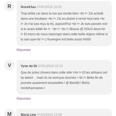
R
Rose63au
07/01/2016 16:35
Trop drôle car dans la rue qui monte bien <br /> J'ai acheté
dans une boutique <br /> J'ai eu plaisir à revoir tout cela <br
/> Je n'ai pas reçu ta NL aujourd'hui <br /> Je suis passée voir
si tu avais édité<br /> <br /> <br /> Bisous @ VOUS deux<br
/> Et merci de nous replonger dans cette belle région même si
tu sais que<br /> L'Auvergne est belle aussi rhôôô
Répondre
V
Vyne du 56
07/01/2016 15:12
Que de jolies choses dans cette ville !<br /> Et les artisans ont
du talent ... mais ils ne sont pas donnés ! <br /> Belle fin de
journée quasiment ensoleillée ! @ Bientôt ! Bizhs
morbihannaises !
Répondre
M
Maria Lina
07/01/2016 12:58