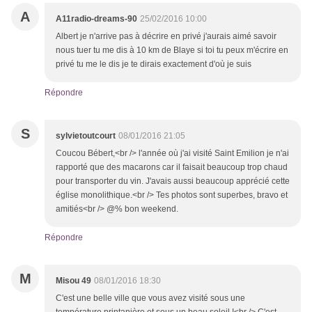
A
A11radio-dreams-90
25/02/2016 10:00
Albert je n'arrive pas à décrire en privé j'aurais aimé savoir
nous tuer tu me dis à 10 km de Blaye si toi tu peux m'écrire en
privé tu me le dis je te dirais exactement d'où je suis
Répondre
S
sylvietoutcourt
08/01/2016 21:05
Coucou Bébert,<br /> l'année où j'ai visité Saint Emilion je n'ai
rapporté que des macarons car il faisait beaucoup trop chaud
pour transporter du vin. J'avais aussi beaucoup apprécié cette
église monolithique.<br /> Tes photos sont superbes, bravo et
amitiés<br /> @% bon weekend.
Répondre
M
Misou 49
08/01/2016 18:30
C'est une belle ville que vous avez visité sous une