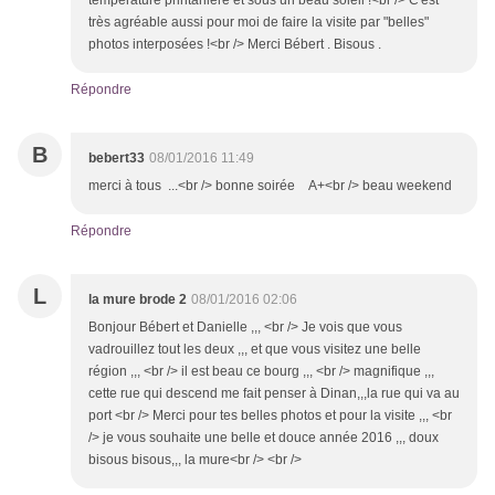
température printanière et sous un beau soleil !<br /> C'est
très agréable aussi pour moi de faire la visite par "belles"
photos interposées !<br /> Merci Bébert . Bisous .
Répondre
B
bebert33
08/01/2016 11:49
merci à tous ...<br /> bonne soirée A+<br /> beau weekend
Répondre
L
la mure brode 2
08/01/2016 02:06
Bonjour Bébert et Danielle ,,, <br /> Je vois que vous
vadrouillez tout les deux ,,, et que vous visitez une belle
région ,,, <br /> il est beau ce bourg ,,, <br /> magnifique ,,,
cette rue qui descend me fait penser à Dinan,,,la rue qui va au
port <br /> Merci pour tes belles photos et pour la visite ,,, <br
/> je vous souhaite une belle et douce année 2016 ,,, doux
bisous bisous,,, la mure<br /> <br />