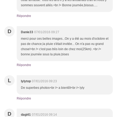
cette terrasse. Tous les ans il y a les artisanats d'art et nous y
sommes souvent allés.<br /> Bonne journée,bisous.....
Répondre
D
Danie33
07/01/2016 09:27
merci pour ces belles images...On y a été au mois d'octobre et
pas de chance,la pluie s'était invitée... On n'a pas vu grand
chose!<br /> c'est pas très loin de chez moi(25km) .<br />
bonne journée sous la pluie,bises
Répondre
L
lylytop
07/01/2016 09:23
De superbes photos<br /> a bientôt<br /> lyly
Répondre
D
dagi41
07/01/2016 09:14