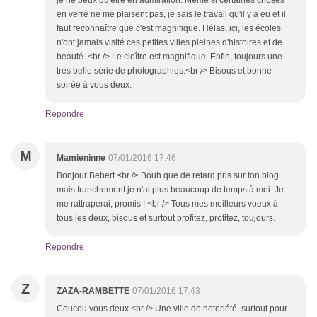
je ne peux qu'être en admiration. Même si certaines choses
en verre ne me plaisent pas, je sais le travail qu'il y a eu et il
faut reconnaître que c'est magnifique. Hélas, ici, les écoles
n'ont jamais visité ces petites villes pleines d'histoires et de
beauté. <br /> Le cloître est magnifique. Enfin, toujours une
très belle série de photographies.<br /> Bisous et bonne
soirée à vous deux.
Répondre
M
Mamieninne
07/01/2016 17:46
Bonjour Bebert <br /> Bouh que de retard pris sur ton blog
mais franchement je n'ai plus beaucoup de temps à moi. Je
me rattraperai, promis ! <br /> Tous mes meilleurs voeux à
tous les deux, bisous et surtout profitez, profitez, toujours.
Répondre
Z
ZAZA-RAMBETTE
07/01/2016 17:43
Coucou vous deux.<br /> Une ville de notoriété, surtout pour