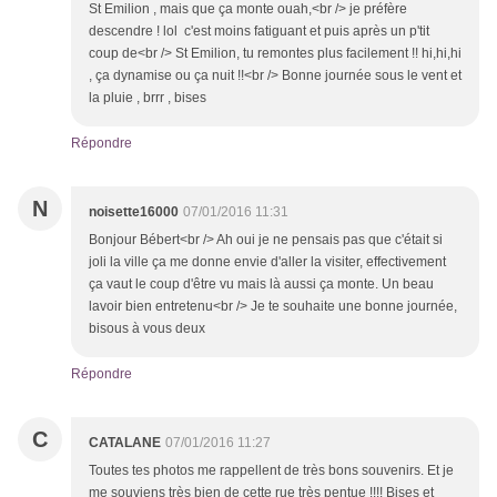
St Emilion , mais que ça monte ouah,<br /> je préfère
descendre ! lol c'est moins fatiguant et puis après un p'tit
coup de<br /> St Emilion, tu remontes plus facilement !! hi,hi,hi
, ça dynamise ou ça nuit !!<br /> Bonne journée sous le vent et
la pluie , brrr , bises
Répondre
N
noisette16000
07/01/2016 11:31
Bonjour Bébert<br /> Ah oui je ne pensais pas que c'était si
joli la ville ça me donne envie d'aller la visiter, effectivement
ça vaut le coup d'être vu mais là aussi ça monte. Un beau
lavoir bien entretenu<br /> Je te souhaite une bonne journée,
bisous à vous deux
Répondre
C
CATALANE
07/01/2016 11:27
Toutes tes photos me rappellent de très bons souvenirs. Et je
me souviens très bien de cette rue très pentue !!!! Bises et