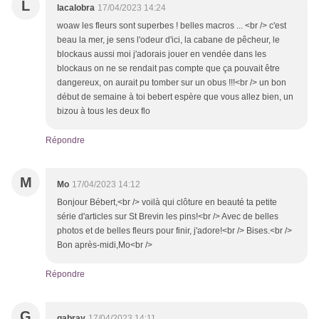
L
lacalobra
17/04/2023 14:24
woaw les fleurs sont superbes ! belles macros ... <br /> c'est
beau la mer, je sens l'odeur d'ici, la cabane de pêcheur, le
blockaus aussi moi j'adorais jouer en vendée dans les
blockaus on ne se rendait pas compte que ça pouvait être
dangereux, on aurait pu tomber sur un obus !!!<br /> un bon
début de semaine à toi bebert espère que vous allez bien, un
bizou à tous les deux flo
Répondre
M
Mo
17/04/2023 14:12
Bonjour Bébert,<br /> voilà qui clôture en beauté ta petite
série d'articles sur St Brevin les pins!<br /> Avec de belles
photos et de belles fleurs pour finir, j'adore!<br /> Bises.<br />
Bon après-midi,Mo<br />
Répondre
G
gabray
17/04/2023 14:11