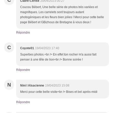
C
Claire-Cerise
20/04/2023 00:27
Coucou Bébert, Une belle série de photos très variées et
magnifiques. Les carrelets sont toujours autant
photogéniques et les fleurs bien jolies ! Merci pour cette belle
page Bébert et GBizhous de Bretagne à vous deux !
Répondre
C
Coyote01
19/04/2023 17:40
Superbes photos.<br /> En effet ton rocher m'a aussi fait
penser à une tête de lion<br /> Bonne soirée !
Répondre
N
Nini l Alsacienne
19/04/2023 15:08
Merci pour cette belle visite<br /> Bises et bel après-midi
Répondre