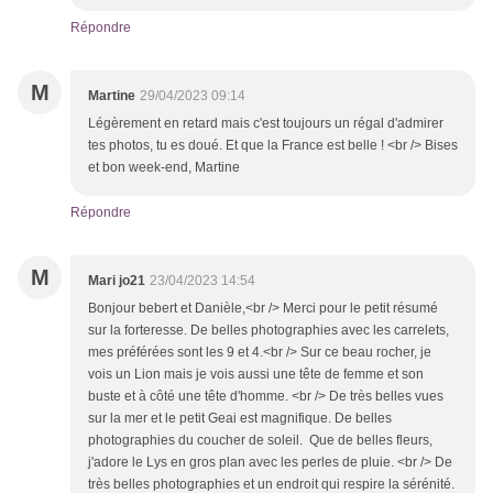
Répondre
M
Martine
29/04/2023 09:14
Légèrement en retard mais c'est toujours un régal d'admirer
tes photos, tu es doué. Et que la France est belle ! <br /> Bises
et bon week-end, Martine
Répondre
M
Mari jo21
23/04/2023 14:54
Bonjour bebert et Danièle,<br /> Merci pour le petit résumé
sur la forteresse. De belles photographies avec les carrelets,
mes préférées sont les 9 et 4.<br /> Sur ce beau rocher, je
vois un Lion mais je vois aussi une tête de femme et son
buste et à côté une tête d'homme. <br /> De très belles vues
sur la mer et le petit Geai est magnifique. De belles
photographies du coucher de soleil. Que de belles fleurs,
j'adore le Lys en gros plan avec les perles de pluie. <br /> De
très belles photographies et un endroit qui respire la sérénité.