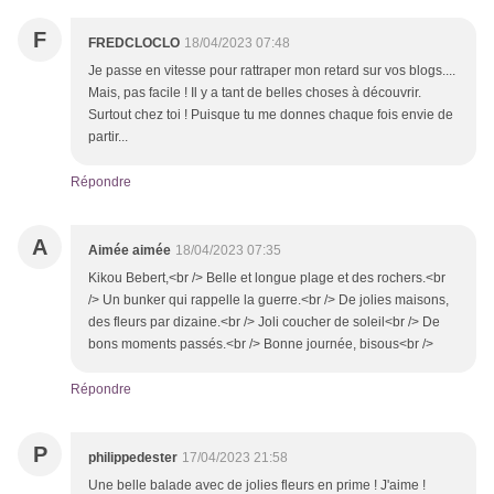
F
FREDCLOCLO
18/04/2023 07:48
Je passe en vitesse pour rattraper mon retard sur vos blogs....
Mais, pas facile ! Il y a tant de belles choses à découvrir.
Surtout chez toi ! Puisque tu me donnes chaque fois envie de
partir...
Répondre
A
Aimée aimée
18/04/2023 07:35
Kikou Bebert,<br /> Belle et longue plage et des rochers.<br
/> Un bunker qui rappelle la guerre.<br /> De jolies maisons,
des fleurs par dizaine.<br /> Joli coucher de soleil<br /> De
bons moments passés.<br /> Bonne journée, bisous<br />
Répondre
P
philippedester
17/04/2023 21:58
Une belle balade avec de jolies fleurs en prime ! J'aime !