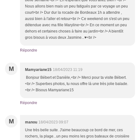
belle semaine<br /> En espérant que vous allez bien?<br />
Nous allons bien mais un peu fatigués par ce voyage un peu
court<br /> Dur dur la rocade de Bordeaux 1h a attendre ,
aussi bien à l'aller et retour<br /> Ce weekend on s'est un peu
détendue avec ma fille Maryline<br /> En ce moment un peu
dehors et certaines choses à faire au jardin<br /> A bientôt
gros bisous à vous deux Jasmine...♥<br />
Répondre
M
Mamyariane15
18/04/2023 11:19
Bonjour Bébert et Danièle,<br /> Merci pour ta visite Bébert.
<br /> Superbes photos, tu nous offre là une très jolie balade.
<br /> Bisous Mamyariane15
Répondre
M
manou
18/04/2023 09:07
Une très belle suite. J'aime beaucoup ce bord de mer, ces
rochers, la plage...un peu moins les gros bateaux de croisière