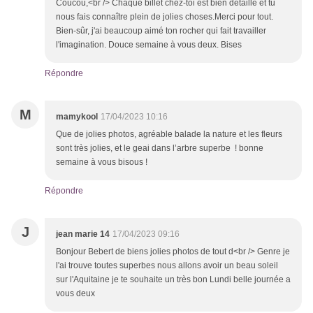
Coucou,<br /> Chaque billet chez-toi est bien détaillé et tu
nous fais connaître plein de jolies choses.Merci pour tout.
Bien-sûr, j'ai beaucoup aimé ton rocher qui fait travailler
l'imagination. Douce semaine à vous deux. Bises
Répondre
M
mamykool
17/04/2023 10:16
Que de jolies photos, agréable balade la nature et les fleurs
sont très jolies, et le geai dans l’arbre superbe ! bonne
semaine à vous bisous !
Répondre
J
jean marie 14
17/04/2023 09:16
Bonjour Bebert de biens jolies photos de tout d<br /> Genre je
l'ai trouve toutes superbes nous allons avoir un beau soleil
sur l'Aquitaine je te souhaite un très bon Lundi belle journée a
vous deux