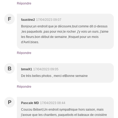
Répondre
F
faustine2
17/04/2023 09:07
Bonjour,un endroit que je découvre,tout comme dit ci-dessus
,les paquebots ,pas pour moi,le rocher ,j'y vois un ours..j'aime
les fleurs.bon début de semaine ,frisquet pour un mois
d'Avril.bises.
Répondre
B
bmwX1
17/04/2023 09:05
De très belles photos , merci etBonne semaine
Répondre
P
Pascale MD
17/04/2023 08:44
Coucou Bébert,Un endroit sympathique hors saison, mais
j'avoue que les chantiers, paquebots et bateaux de croisière