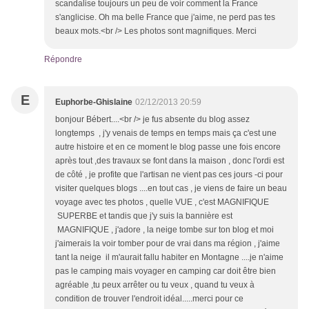
scandalise toujours un peu de voir comment la France
s'anglicise. Oh ma belle France que j'aime, ne perd pas tes
beaux mots.<br /> Les photos sont magnifiques. Merci
Répondre
E
Euphorbe-Ghislaine
02/12/2013 20:59
bonjour Bébert....<br /> je fus absente du blog assez
longtemps , j'y venais de temps en temps mais ça c'est une
autre histoire et en ce moment le blog passe une fois encore
après tout ,des travaux se font dans la maison , donc l'ordi est
de côté , je profite que l'artisan ne vient pas ces jours -ci pour
visiter quelques blogs ....en tout cas , je viens de faire un beau
voyage avec tes photos , quelle VUE , c'est MAGNIFIQUE
SUPERBE et tandis que j'y suis la bannière est
MAGNIFIQUE , j'adore , la neige tombe sur ton blog et moi
j'aimerais la voir tomber pour de vrai dans ma région , j'aime
tant la neige il m'aurait fallu habiter en Montagne ....je n'aime
pas le camping mais voyager en camping car doit être bien
agréable ,tu peux arrêter ou tu veux , quand tu veux à
condition de trouver l'endroit idéal.....merci pour ce