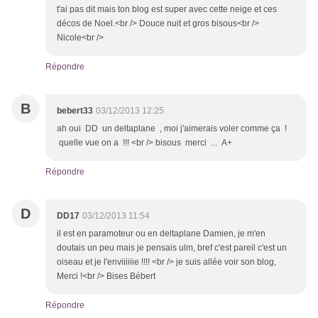
t'ai pas dit mais ton blog est super avec cette neige et ces
décos de Noel.<br /> Douce nuit et gros bisous<br />
Nicole<br />
Répondre
B
bebert33
03/12/2013 12:25
ah oui DD un deltaplane , moi j'aimerais voler comme ça !
quelle vue on a !!! <br /> bisous merci ... A+
Répondre
D
DD17
03/12/2013 11:54
il est en paramoteur ou en deltaplane Damien, je m'en
doutais un peu mais je pensais ulm, bref c'est pareil c'est un
oiseau et je l'enviiiiiie !!!! <br /> je suis allée voir son blog,
Merci !<br /> Bises Bébert
Répondre