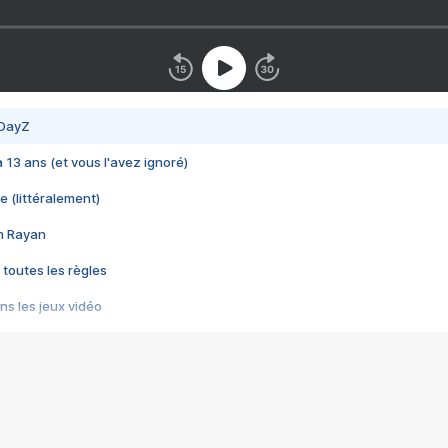
 DayZ
 a 13 ans (et vous l'avez ignoré)
e (littéralement)
im Rayan
 toutes les règles
s les jeux vidéo
us choquant de Rockstar ? - Le scandale BULLY
e plus moche de Steam
du RÊVE tourne au CAUCHEMAR