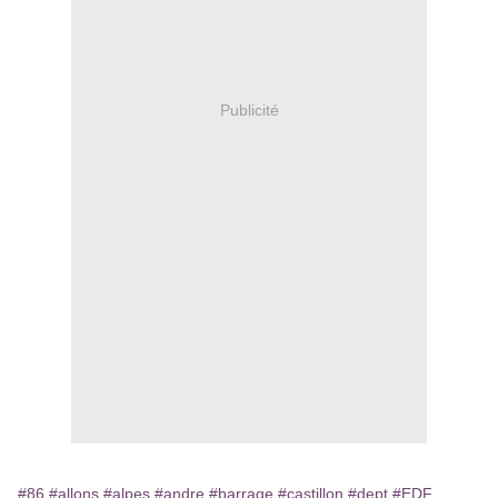
Publicité
#86
#allons
#alpes
#andre
#barrage
#castillon
#dept
#EDF