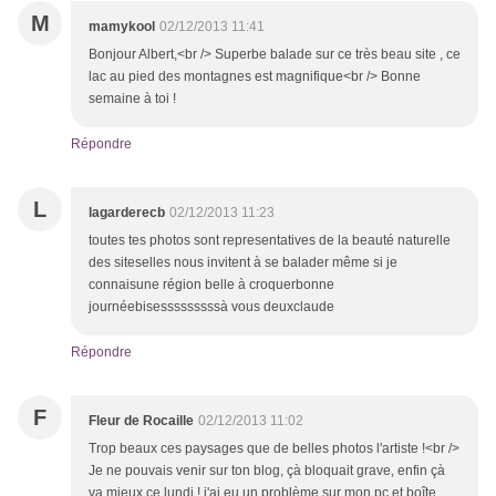
M
mamykool
02/12/2013 11:41
Bonjour Albert,<br /> Superbe balade sur ce très beau site , ce
lac au pied des montagnes est magnifique<br /> Bonne
semaine à toi !
Répondre
L
lagarderecb
02/12/2013 11:23
toutes tes photos sont representatives de la beauté naturelle
des siteselles nous invitent à se balader même si je
connaisune région belle à croquerbonne
journéebisesssssssssà vous deuxclaude
Répondre
F
Fleur de Rocaille
02/12/2013 11:02
Trop beaux ces paysages que de belles photos l'artiste !<br />
Je ne pouvais venir sur ton blog, çà bloquait grave, enfin çà
va mieux ce lundi ! j'ai eu un problème sur mon pc et boîte