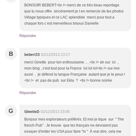
BONSOIR BEBERT<br /> merci de ce très beau reportage
que tu nous offre sincèrement je t en remercie de tes photos
Village typiques et ce LAC splendide merci pour tout a
chaque fois c est merveilleux bisous Danielle
Répondre
B
bebert33
02/12/2013 23:17
merci Ginette pour ton enthousiame ... ,<br /> ah oui ici ,
mon blog , c'est tout pour la France lol lol lol<br /> oui moi
aussi , je défend la langue Française autant que je le peux !
<br /> et pas de pub sur Ekla ? <br /> bonne soirée
Répondre
G
GinetteD
02/12/2013 23:05
Bonjour mes explorateurs préférés. Et moi je tique sur " The
french Pub" . Je trouve que les français ne devraient pas
essayer d'imiter les USA pour faire "in " À vrai dire, cela me