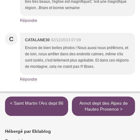
tres tres beaux, l'église est magnifiqueC 'est une magnifique
région...Bises et bonne semaine
Répondre
C
CATALANE30
02/12/2013 07:09
Encore de bien belles photos ! Nous aussi nous préférons, et
de loin, nous arrêter dans des endroits calmes, même s'ils
sont isolés, c'est tellement plus agréable. Et dans ces régions
de montagne, cela ne craint pas !!! Bises.
Répondre
< Saint Martin l'Ars dept 86
Annot dept des Alpes de
Hautes Provence >
Hébergé par Eklablog