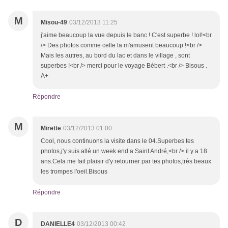
M
Misou-49
03/12/2013 11:25
j'aime beaucoup la vue depuis le banc ! C'est superbe ! lol!<br
/> Des photos comme celle la m'amusent beaucoup !<br />
Mais les autres, au bord du lac et dans le village , sont
superbes !<br /> merci pour le voyage Bébert .<br /> Bisous .
A+
Répondre
M
Mirette
03/12/2013 01:00
Cool, nous continuons la visite dans le 04.Superbes tes
photos,j'y suis allé un week end a Saint André,<br /> il y a 18
ans.Cela me fait plaisir d'y retourner par tes photos,très beaux
les trompes l'oeil.Bisous
Répondre
D
DANIELLE4
03/12/2013 00:42