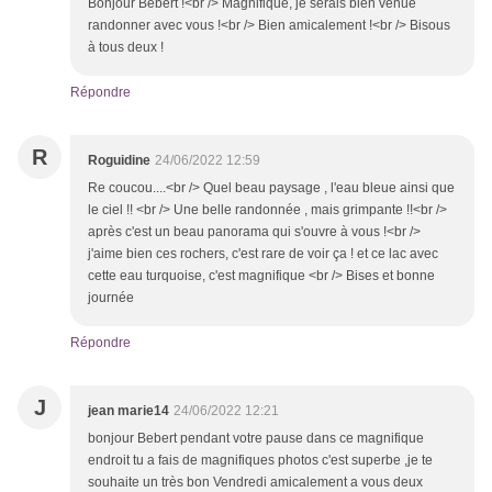
Bonjour Bébert !<br /> Magnifique, je serais bien venue
randonner avec vous !<br /> Bien amicalement !<br /> Bisous
à tous deux !
Répondre
R
Roguidine
24/06/2022 12:59
Re coucou....<br /> Quel beau paysage , l'eau bleue ainsi que
le ciel !! <br /> Une belle randonnée , mais grimpante !!<br />
après c'est un beau panorama qui s'ouvre à vous !<br />
j'aime bien ces rochers, c'est rare de voir ça ! et ce lac avec
cette eau turquoise, c'est magnifique <br /> Bises et bonne
journée
Répondre
J
jean marie14
24/06/2022 12:21
bonjour Bebert pendant votre pause dans ce magnifique
endroit tu a fais de magnifiques photos c'est superbe ,je te
souhaite un très bon Vendredi amicalement a vous deux