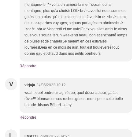
montagne<br /> voila on aimera la mer l'ocean ou la
montagne, plus qu'a choisir LOL<br /> avec toi nous sommes
gatés, on a plus qu'a choisir son coin favori<br /> <br /> merci
de ces superbes voyages, sejours partagés en photos<br />
<br /> <br /> Vendredi et me voiciChez vous les amisJe viens
tous vous souhaiterUn weekend beau, bon et enchantéTemps
de pluies et de chaleurSe melent en ces estivales
journéesDeja en ce mois de juin, tout est bouleverséTout
donne eau et chaud dans nos petits bonheurs
Répondre
V
virjaja
24/06/2022 10:12
woah, quel endroit magnifique, quel décor autour, ça fait
rêver!!! étonnantes ces roches grises. merci pour cette belle
balade. bisous Bébert. cathy
Répondre
L
LMPT73
24/06/2022 09:57