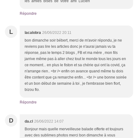
les amies bises de votre ami Lucien
Répondre
L
lacalobra
26/06/2022 20:11
bon dimanche soir bébert, merci de m'avoir répondu, je ne
reviens pas lire les articles donc je n'aurai jamais vu ta
réponse, pas le temps 2 blogs , FB et ma mère , mon fils
jarrive même pas à aller chez tout le monde tous les jours en
ce moment... en plus le fiston et sa chérie qui ont la covid, ça
n'arrange rien.. <br /> enfin on avance quand même tu dois
être content que ça remarche enfin... <br /> une bonne soirée
et un bon début de semaine à toi , je t'embrasse bien flort,
bizou flo.
Répondre
D
da.cl
26/06/2022 14:07
Bonjour mais quelle merveilleuse balade offerte et toujours
avec des sublimes photos merci bon dimanche à vous