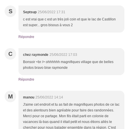
S
Septsup
25/06/2022 17:31
c est vrai que c est un très joli coin et que le lac de Castillon
est super... gros bisous à vous 2
Répondre
C
chez raymonde
25/06/2022 17:03
Bonsoir <br /> ohhhhhh magnifiques village que de belles
photos bravo bise raymonde
Répondre
M
manou
25/06/2022 14:14
J'aime cet endroit et tu as fait de magnifiques photos de ce lac
et des alentours bien agréable pour faire des randonnées.
Merci pour ce partage. Mon fils était parti en colonie de
vacances là-bas quand il était petit et nous étions allés le
chercher pour nous balader ensemble dans la région. C'est