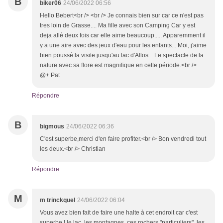
B
biker06
24/06/2022 06:56
Hello Bebert<br /> <br /> Je connais bien sur car ce n'est pas
tres loin de Grasse.... Ma fille avec son Camping Car y est
deja allé deux fois car elle aime beaucoup..... Apparemment il
y a une aire avec des jeux d'eau pour les enfants... Moi, j'aime
bien poussé la visite jusqu'au lac d'Allos... Le spectacle de la
nature avec sa flore est magnifique en cette période.<br />
@+ Pat
Répondre
B
bigmous
24/06/2022 06:36
C'est superbe,merci d'en faire profiter.<br /> Bon vendredi tout
les deux.<br /> Christian
Répondre
M
m trinckquel
24/06/2022 06:04
Vous avez bien fait de faire une halte à cet endroit car c'est
superbe ! le lac, les montagnes, ces rochers "particuliers", les