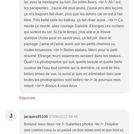
lac avec la montagne au loin. De jolies fleurs. <br /> Ah ! oui,
les parapentes... j'aurai été plus jeune, j'aurai pris des leçons,
ça m'a toujours fait rêver, plus que les avions car on est à l'air
libre. Très belle celle du bateau, ça fait rêver aussi...<br /> Ca
monte ça monte, allez courage Danièle. Etranges ces rochers
qui sortent du sol. Si j'ai le temps, j'irai voir si je trouve
quelque chose pour en savoir plus, ça fait joli dans le
paysage, j'aime et j'aime aussi voir les petits chemins ou
routes sinueuses. <br /> Belles statues. Merci pour le petit
résumé. Etrange, leurs ossements seraient dans les statues...
Ouah! La photographie qui suit, quelle beauté et quelle belle
couleur de l'eau tout comme sur la dernière, ce sont de très
belles prises de vue, là aussi je suis en admiration bien que
toutes tes photographies sont belles.<br /> Je poursuis mon
retard. <br /> Bisous à vous deux.
Répondre
J
jacques05100
27/06/2022 09:48
Bonjour vous deux.<br /> Superbes photos.<br /> J'espère
que comme nous tu as passé un bon week-end et que tout va