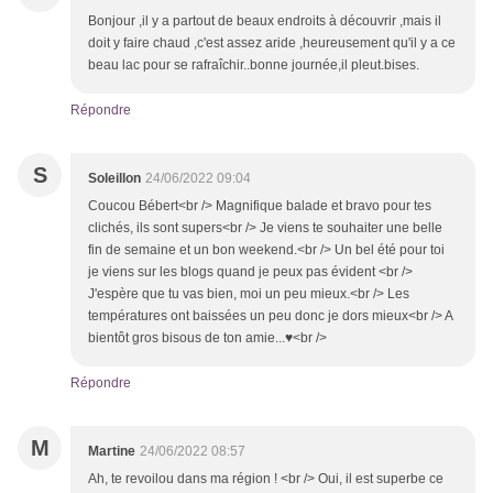
Bonjour ,il y a partout de beaux endroits à découvrir ,mais il
doit y faire chaud ,c'est assez aride ,heureusement qu'il y a ce
beau lac pour se rafraîchir..bonne journée,il pleut.bises.
Répondre
S
Soleillon
24/06/2022 09:04
Coucou Bébert<br /> Magnifique balade et bravo pour tes
clichés, ils sont supers<br /> Je viens te souhaiter une belle
fin de semaine et un bon weekend.<br /> Un bel été pour toi
je viens sur les blogs quand je peux pas évident <br />
J'espère que tu vas bien, moi un peu mieux.<br /> Les
températures ont baissées un peu donc je dors mieux<br /> A
bientôt gros bisous de ton amie...♥<br />
Répondre
M
Martine
24/06/2022 08:57
Ah, te revoilou dans ma région ! <br /> Oui, il est superbe ce