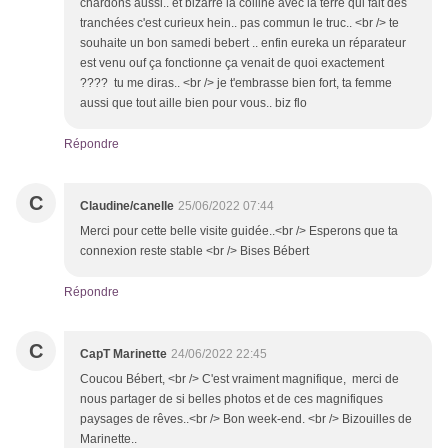
chardons aussi.. et bizarre la colline avec la terre qui fait des
tranchées c'est curieux hein.. pas commun le truc.. <br /> te
souhaite un bon samedi bebert .. enfin eureka un réparateur
est venu ouf ça fonctionne ça venait de quoi exactement
???? tu me diras.. <br /> je t'embrasse bien fort, ta femme
aussi que tout aille bien pour vous.. biz flo
Répondre
C
Claudine/canelle
25/06/2022 07:44
Merci pour cette belle visite guidée..<br /> Esperons que ta
connexion reste stable <br /> Bises Bébert
Répondre
C
CapT Marinette
24/06/2022 22:45
Coucou Bébert, <br /> C'est vraiment magnifique, merci de
nous partager de si belles photos et de ces magnifiques
paysages de rêves..<br /> Bon week-end. <br /> Bizouilles de
Marinette..