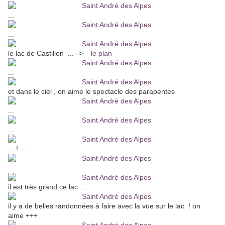
...
...
le lac de Castillon ...-->
le plan
...
et dans le ciel , on aime le spectacle des parapentes
...
...
... ! ...
...
il est très grand ce lac ...
il y a de belles randonnées à faire avec la vue sur le lac ! on
aime +++