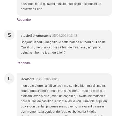
plus touristique qu'avant mais tout aussi joli ! Bisous et un
doux week-end
Répondre
S
steph43photography
25/06/2022 13:43
Bonjour Bébert :) magnifique cette balade au bord du Lac de
Castillon , merci à toi pour ce brin de fraicheur , sympa ta
peluche , bonne journée à toi :)
Répondre
L
lacalobra
25/06/2022 09:08
mon pote pierre l'a fait ce lac il me semble bien m'a dit moins
connu que ste croix , mais tout aussi beau, mon ex mari qui
etait ami avec pierre , avait un copain qui avait une maison au
bord du lac de castillon, et sont allés le voir , une fois, st julien
du verdon par là , je pense me souvenir, ils avaient passé un
bon moment .. la couleur de l'eau est belle..<br /> jolis