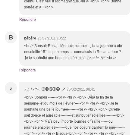
connu. C'est vrai il est magnifique.<br /> <br /> <br /> Bonne
soirée et à +<br />
Répondre
B
bébère
25/02/2011 18:22
<br /> Bonsoir Rosia , Merci de ton com , ici la journée a été
ensoleillé 15° le printemps ... connaisais tu Rocamadour ?
je te souhaite une bonne soirée bisous<br /> A+ <br />
Répondre
♪
♪ ♬♪.-**-._ⓇⓄⓈⒾⒶ_.-*
25/02/2011 06:41
<br /> Bonjour -------<br /> <br /> <br /> Déjà la fin de la
semaine- et du mois de Février----<br /> <br /> <br /> Je te
souhaite une belle journée--------<br /> <br /> <br /> Qu'elle
soit douce et agréable---------et surtout ensoleillée--------<br />
<br /> <br /> Mais peu importe journée grisaille ------ou
journée ensoleillée--------que nos coeurs gardent la joie--------
-<br /> <br /> <br /> Bisous<br /> <br /> <br /> <br /> <br /> <br