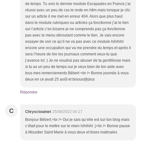
de temps. Tu vois le dernier module Escapades en France j’ai
réussi avec un peu de css le reste en htlm mais lorsque je clic
sur un article il me met en erreur 404. Alors que plus haut
dans le module rubriques ou articles ça fonctionne j’ai le lien
sur l’article c’es bizarre je ne comprends pas ça fonctionne
pas avec le menu déroulant comme le tien. Je vais encore
essayer de voir ce qu’il ne va pas avec ce module hihihihi
encore une occupation qui va me prendre du temps et après il
sera l’heure de lire les journaux comment veux-tu que
j’avance lol :) Je ne voudrai pas abuser de ta gentillesse mais
si tu as un peu de temps oui je veux bien de ton aide avec
tous mes remerciements Bébert <br /> Bonne journée à vous
deux en ce jeudi 25 août et bisous@plus
Répondre
C
Chrysctoutnet
25/08/2022 04:17
Bonjour Bébert,<br /> Oui je sais qu’elle est sur ton blog mais
c’était pour le mettre sur le mien hihihihi ;)<br /> Bonne pause
à Moustier Saint Marie à vous deux et bises matinales