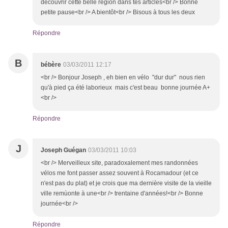
découvrir cette belle région dans tes articles<br /> Bonne
petite pause<br /> A bientôt<br /> Bisous à tous les deux
Répondre
B
bébère
03/03/2011 12:17
<br /> Bonjour Joseph , eh bien en vélo "dur dur" nous rien
qu'à pied ça été laborieux mais c'est beau bonne journée A+
<br />
Répondre
J
Joseph Guégan
03/03/2011 10:03
<br /> Merveilleux site, paradoxalement mes randonnées
vélos me font passer assez souvent à Rocamadour (et ce
n'est pas du plat) et je crois que ma dernière visite de la vieille
ville remùonte à une<br /> trentaine d'années!<br /> Bonne
journée<br />
Répondre