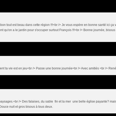
e, bon tout est beau dans cette région !!!<br /> Je vous espère en bonne santé ici ça 
nt qu'on a le jardin pour s'occuper surtout François !!!<br /> Bonne journée, bisous
ent ta vie est en jeu<br /> Passe une bonne journée<br /> Avec amitiés <br /> Ren
aysages.<br /> Des falaises, du sable fin et la mer une belle église payante? mai
 Douce nuit et gros bisous à tous deux.