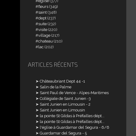
église
(377)
fleurs
(349)
saint
(348)
dept
(237)
suite
(232)
visite
(220)
village
(217)
chateau
(210)
lac
(202)
ARTICLES RÉCENTS
Châteaubriant Dept 44 -1
Salin de la Palme
Saint Paul de Vence - Alpes-Maritimes
Collégiale de Saint Junien -3
Saint Junien en Limousin - 2
Saint Junien en Limousin
la pointe St Gildas à Préfailles dépt...
la pointe St Gildas à Préfailles dépt...
l'église à Guardamar del Segura - 6/6
Guardamar del Segura - 5