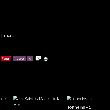
!
 ! merci
Repost
0
Tonneins - 1