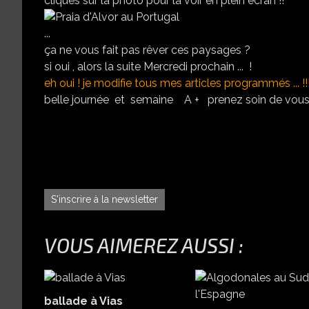
cliques sur la photo pour la voir en plein écran !!
...
ça ne vous fait pas rêver ces paysages ?
si oui , alors la suite Mercredi prochain ... !
eh oui ! je modifie tous mes articles programmés ... !!
belle journée et semaine A + prenez soin de vous
S'inscrire à la newsletter
VOUS AIMEREZ AUSSI :
ballade à Vias