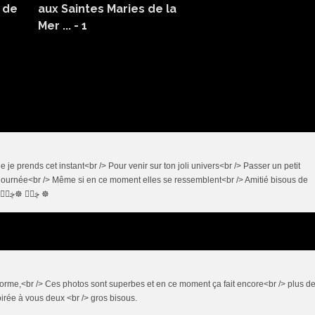
 de
aux Saintes Maries de la
Mer ... - 1
 je prends cet instant<br /> Pour venir sur ton joli univers<br /> Passer un petit
 journée<br /> Même si en ce moment elles se ressemblent<br /> Amitié bisous de
VOTRE amie Dany <br /> ☸ڿڰۣ ☸ڿڰۣ ☸ڿڰۣ☸ڿڰۣ☸ڿڰۣ☸ڿڰۣ ☸ڿڰۣ ☸
 forme,<br /> Ces photos sont superbes et en ce moment ça fait encore<br /> plus d
irée à vous deux <br /> gros bisous.