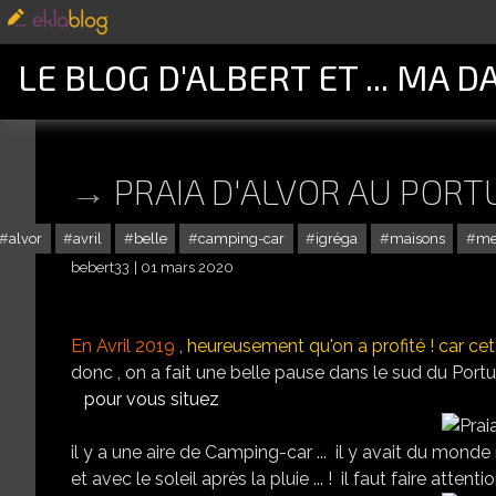
LE BLOG D'ALBERT ET ... MA D
PRAIA D'ALVOR AU PORT
alvor
avril
belle
camping-car
igréga
maisons
me
bebert33
01 mars 2020
En Avril 2019
,
heureusement qu'on a profité ! car cet
donc , on a fait une belle pause dans le sud du Port
pour vous situez
il y a une aire de Camping-car ... il y avait du monde 
et avec le soleil après la pluie ... ! il faut faire attent