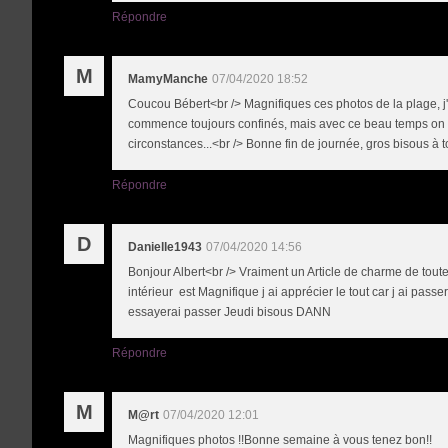
Répondre
M
MamyManche
07/04/2020 18:52
Coucou Bébert<br /> Magnifiques ces photos de la plage, j'
commence toujours confinés, mais avec ce beau temps on vit 
circonstances...<br /> Bonne fin de journée, gros bisous à tou
Répondre
D
Danielle1943
07/04/2020 14:56
Bonjour Albert<br /> Vraiment un Article de charme de toute 
intérieur est Magnifique j ai apprécier le tout car j ai pass
essayerai passer Jeudi bisous DANN
Répondre
M
M@rt
07/04/2020 12:01
Magnifiques photos !!Bonne semaine à vous tenez bon!!