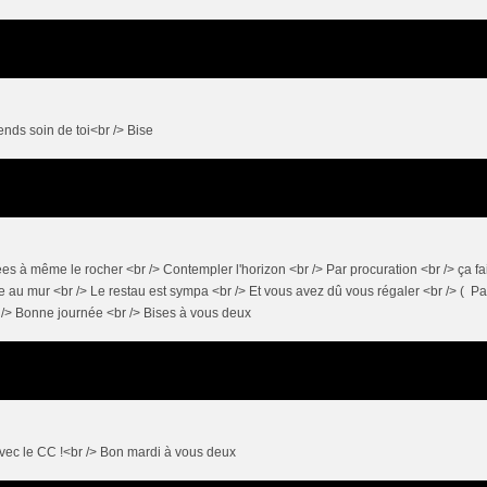
nds soin de toi<br /> Bise
es à même le rocher <br /> Contempler l'horizon <br /> Par procuration <br /> ça fai
ce au mur <br /> Le restau est sympa <br /> Et vous avez dû vous régaler <br /> ( P
 /> Bonne journée <br /> Bises à vous deux
vec le CC !<br /> Bon mardi à vous deux