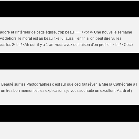
adore et l'intérieur de cette église, trop beau ++++<br /> Une nouvelle semaine
dehors, le moral est au beau fixe lui aussi , enfin si on peut dire vu les
s les 2<br /> Ah oui, il y a 1 an, vous avez eut raison d'en profiter...<br /> Coco
Beauté sur tes Photographies c est sur que ceci fait rêver la Mer la Cathédrale à l
er un très bon moment et tes explications je vous souhaite un excellent Mardi et j