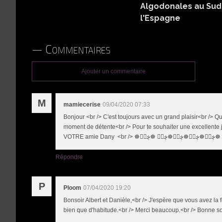
Algodonales au Sud
l'Espagne
Commentaires
Ajouter un commentaire
M
mamiecerise
09/04/2020 07:33
Bonjour <br /> C'est toujours avec un grand plaisir<br /> Que
moment de détente<br /> Pour te souhaiter une excellente
Répondre
P
Ploom
07/04/2020 19:20
Bonsoir Albert et Danièle,<br /> J'espère que vous avez la
bien que d'habitude.<br /> Merci beaucoup.<br /> Bonne so