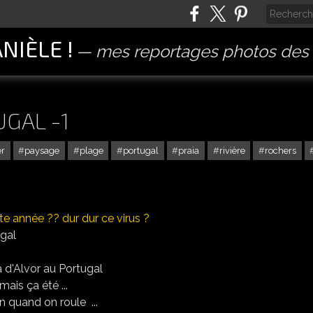
ANIÈLE !
mes reportages photos des 
UGAL -1
r
paysage
plage
portugal
praia
rivière
rochers
te année ?? dur dur ce virus ?
ugal
mais ça été ...
ion quand on roule ...