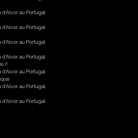
s !!
fique