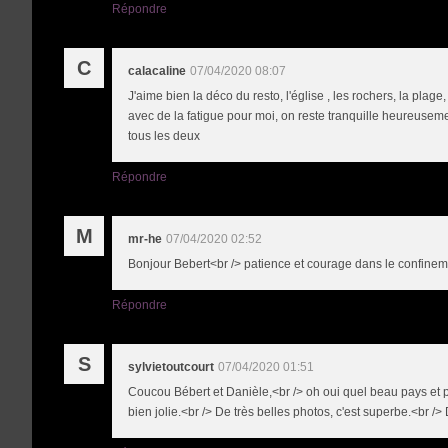
Répondre
C
calacaline
07/04/2020 08:07
J'aime bien la déco du resto, l'église , les rochers, la plag
avec de la fatigue pour moi, on reste tranquille heureuseme
tous les deux
Répondre
M
mr-he
07/04/2020 02:52
Bonjour Bebert<br /> patience et courage dans le confinem
Répondre
S
sylvietoutcourt
07/04/2020 01:51
Coucou Bébert et Danièle,<br /> oh oui quel beau pays et p
bien jolie.<br /> De très belles photos, c'est superbe.<br />