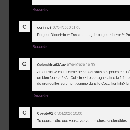
Répondre
C
corinne3
07/04/2020 11:05
Bonjour Bébert<br /> Passe une agréable journée<br /> Pre
Répondre
G
Golondrina63Auv
07/04/2020 10:50
Ah oui <br /> ça fait envie de passer sous ces portes creusé
un bien fou <br /> Ah Oui <br /> Le portugais aime la faïen
de grenouilles sûrement comme dans le Cézaillier hihi)<br
Répondre
C
Coyote01
07/04/2020 10:06
Tu pourras dire que vous avez vu des choses splendides a