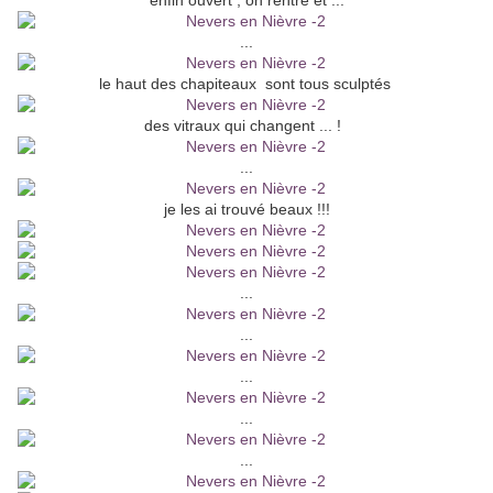
enfin ouvert , on rentre et ...
...
le haut des chapiteaux sont tous sculptés
des vitraux qui changent ... !
...
je les ai trouvé beaux !!!
...
...
...
...
...