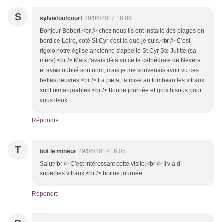
S
sylvietoutcourt
29/06/2017 16:09
Bonjour Bébert,<br /> chez nous ils ont installé des plages en
bord de Loire, coté St Cyr c'est là que je suis.<br /> C'est
rigolo notre église ancienne s'appelle St Cyr Ste Julitte (sa
mère).<br /> Mais j'avais déjà vu cette cathédrale de Nevers
et avais oublié son nom, mais je me souvenais avoir vu ces
belles oeuvres.<br /> La pieta, la mise au tombeau les vitraux
sont remarquables.<br /> Bonne journée et gros bisous pour
vous deux.
Répondre
T
tiot le mineur
29/06/2017 16:05
Salut<br /> C'est intéressant cette visite,<br /> Il y a d
superbes vitraux,<br /> bonne journée
Répondre