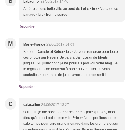
B
babacmoi
29/06/2017 14:40
Agréable cette belle ville au bord de Loire.<br /> Merci de ce
partage.<br /> Bonne soirée.
Répondre
M
Marie-France
29/06/2017 14:09
Bonjour Danièle et Bébert<br /> Je vous remercie pour toute
ces photos sur Nevers. Je pars à Saint Jean de Monts
jusqu'au 28 juillet donc je ne pourrais pas voir votre blog. Je
le regarderais de nouveau à partir du 29 juillet. Je vous
souhaite un bon mois de juillet avec toute mon amitié.
Répondre
C
calacaline
29/06/2017 13:27
Ouf enfin je me pose pour parcourir ces jolies photos, mon
dieu qu'elle est belle cette ville !!<br /> Nous profitons de ce
sale temps pour faire grand ménage dans les greniers et oui
on entasse e un jour il faut s'y mettre !!!<br /> Bonne journée,