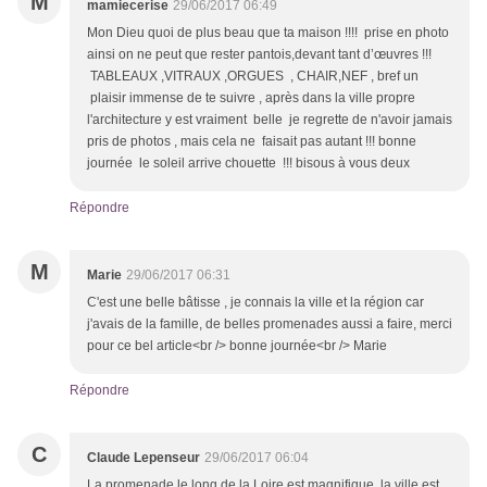
M
mamiecerise
29/06/2017 06:49
Mon Dieu quoi de plus beau que ta maison !!!! prise en photo
ainsi on ne peut que rester pantois,devant tant d’œuvres !!!
TABLEAUX ,VITRAUX ,ORGUES , CHAIR,NEF , bref un
plaisir immense de te suivre , après dans la ville propre
l'architecture y est vraiment belle je regrette de n'avoir jamais
pris de photos , mais cela ne faisait pas autant !!! bonne
journée le soleil arrive chouette !!! bisous à vous deux
Répondre
M
Marie
29/06/2017 06:31
C'est une belle bâtisse , je connais la ville et la région car
j'avais de la famille, de belles promenades aussi a faire, merci
pour ce bel article<br /> bonne journée<br /> Marie
Répondre
C
Claude Lepenseur
29/06/2017 06:04
La promenade le long de la Loire est magnifique, la ville est