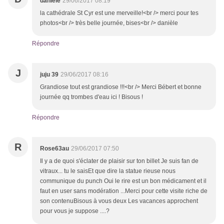
danièle
29/06/2017 08:19
la cathédrale St Cyr est une merveille!<br /> merci pour tes
photos<br /> très belle journée, bises<br /> danièle
Répondre
J
juju 39
29/06/2017 08:16
Grandiose tout est grandiose !!!<br /> Merci Bébert et bonne
journée qq trombes d'eau ici ! Bisous !
Répondre
R
Rose63au
29/06/2017 07:50
Il y a de quoi s'éclater de plaisir sur ton billet Je suis fan de
vitraux... tu le saisEt que dire la statue rieuse nous
communique du punch Oui le rire est un bon médicament et il
faut en user sans modération ...Merci pour cette visite riche de
son contenuBisous à vous deux Les vacances approchent
pour vous je suppose ....?