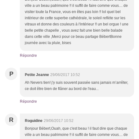
ville a un beau patrimoine !! il suffit de faire comme vous.... de
visiter toute la France, vous en êtes pas loin !! lol quel bel
intérieur de cette superbe cathédrale, le soleil reflète sur les
vitraux et donne des couleurs à l'intérieur !! un bel orgue ! une
belle petite chapelle , vous avez fait une bien belle balade
dans cette ville ,Merci pour ce beau partage BébertBonne
journée avec la pluie, bises
Répondre
P
Petite Jeanne
29/06/2017 10:52
Ah Nevers tien! j'y suis souvent passée sans jamais m’arrêter,
ce doit être bien de flâner au bord de l'eau...
Répondre
R
Roguidine
29/06/2017 10:52
Bonjour Bébert,Ouah, que c'est beau ! il faut dire que chaque
ville a un beau patrimoine !! il suffit de faire comme vous.... de