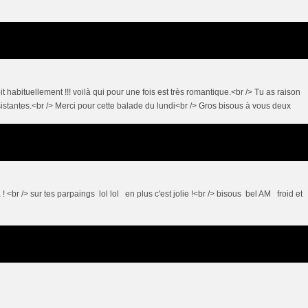
it habituellement !!! voilà qui pour une fois est très romantique.<br /> Tu as raison
résistantes.<br /> Merci pour cette balade du lundi<br /> Gros bisous à vous deux
 <br /> sur tes parpaings lol lol en plus c'est jolie !<br /> bisous bel AM froid et