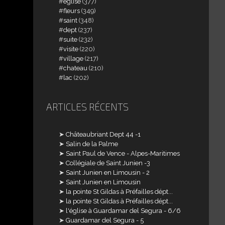
église
(377)
fleurs
(349)
saint
(348)
dept
(237)
suite
(232)
visite
(220)
village
(217)
chateau
(210)
lac
(202)
ARTICLES RÉCENTS
Châteaubriant Dept 44 -1
Salin de la Palme
Saint Paul de Vence - Alpes-Maritimes
Collégiale de Saint Junien -3
Saint Junien en Limousin - 2
Saint Junien en Limousin
la pointe St Gildas à Préfailles dépt...
la pointe St Gildas à Préfailles dépt...
l'église à Guardamar del Segura - 6/6
Guardamar del Segura - 5