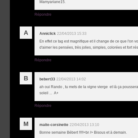
Mamyariane15.
Répondre
A
Anniclick
22/04/2013 15:33
En effet ce tag est magnifique et il change de ce que l'on vo
d'aimer les pensées, très jolies, simples, colorées et fort 
Répondre
B
bebert33
22/04/2013 14:02
ah oui Rando , tu mets de la vigne vierge et là ça poussera !
soleil ... A+
Répondre
M
maite-corsinette
22/04/2013 13:10
Bonne semaine Bébert !!!!!<br /> Bisous et à demain.