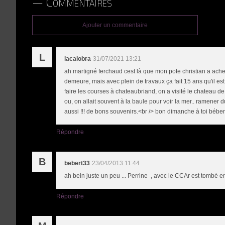
Commentaires
Ajouter un commentaire
L
lacalobra
31/07/2021 13:21
ah martigné ferchaud cest là que mon pote christian a acheté
demeure, mais avec plein de travaux ça fait 15 ans qu'il est 
faire les courses à chateaubriand, on a visité le chateau d
ou, on allait souvent à la baule pour voir la mer.. ramener 
aussi !!! de bons souvenirs.<br /> bon dimanche à toi bébert
Répondre
B
bebert33
23/04/2013 11:44
ah bein juste un peu ... Perrine , avec le CCAr est tombé 
Répondre