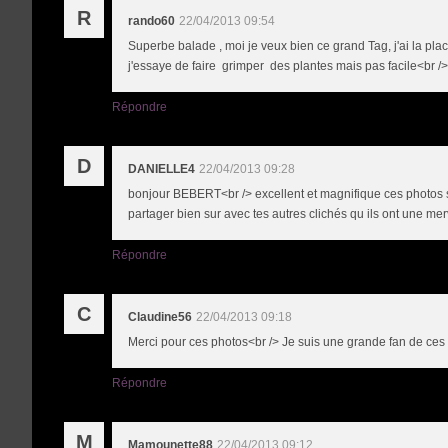
R
rando60
22/04/2013 09:54
Superbe balade , moi je veux bien ce grand Tag, j'ai la pl
j'essaye de faire grimper des plantes mais pas facile<br /> l
Répondre
D
DANIELLE4
22/04/2013 09:28
bonjour BEBERT<br /> excellent et magnifique ces photos sur 
partager bien sur avec tes autres clichés qu ils ont une m
Répondre
C
Claudine56
22/04/2013 09:18
Merci pour ces photos<br /> Je suis une grande fan de ces 
Répondre
M
Mamounette88
22/04/2013 09:12