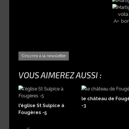
voilà
A+ bon
S'inscrire à la newsletter
VOUS AIMEREZ AUSSI :
le château de Foug
l'église St Sulpice à
-3
Fougères -5