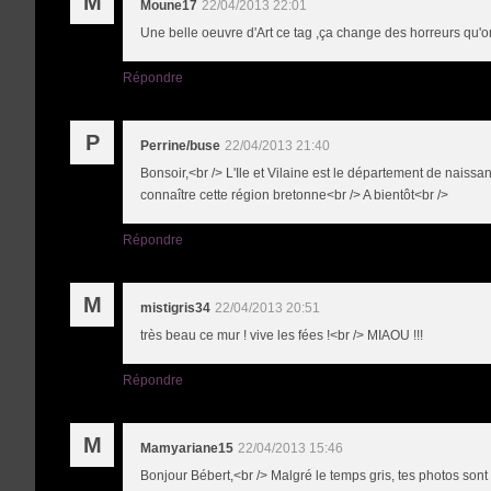
M
Moune17
22/04/2013 22:01
Une belle oeuvre d'Art ce tag ,ça change des horreurs qu'o
Répondre
P
Perrine/buse
22/04/2013 21:40
Bonsoir,<br /> L'Ile et Vilaine est le département de naiss
connaître cette région bretonne<br /> A bientôt<br />
Répondre
M
mistigris34
22/04/2013 20:51
très beau ce mur ! vive les fées !<br /> MIAOU !!!
Répondre
M
Mamyariane15
22/04/2013 15:46
Bonjour Bébert,<br /> Malgré le temps gris, tes photos sont 