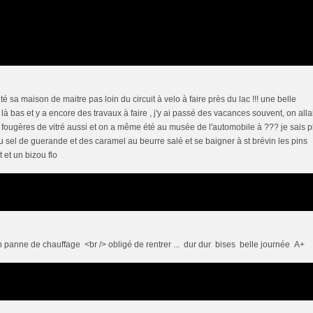
 sa maison de maitre pas loin du circuit à velo à faire près du lac !!! une belle
là bas et y a encore des travaux à faire , j'y ai passé des vacances souvent, on allai
e fougères de vitré aussi et on a même été au musée de l'automobile à ??? je sais p
du sel de guerande et des caramel au beurre salé et se baigner à st brévin les pins
 et un bizou flo
en panne de chauffage <br /> obligé de rentrer ... dur dur bises belle journée A+