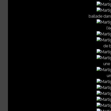
ballade dans 
l'é
de b
une 
un