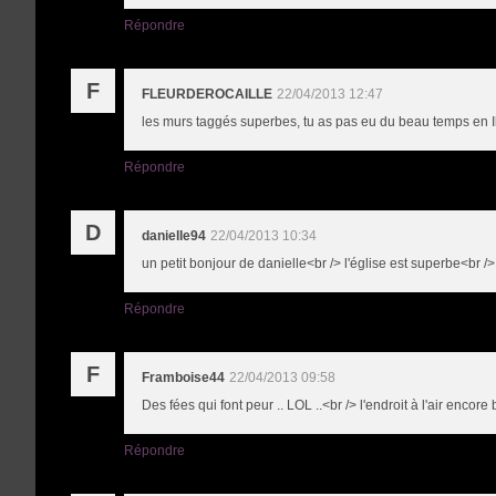
Répondre
F
FLEURDEROCAILLE
22/04/2013 12:47
les murs taggés superbes, tu as pas eu du beau temps en Il
Répondre
D
danielle94
22/04/2013 10:34
un petit bonjour de danielle<br /> l'église est superbe<br /
Répondre
F
Framboise44
22/04/2013 09:58
Des fées qui font peur .. LOL ..<br /> l'endroit à l'air encor
Répondre