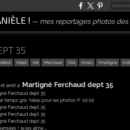
ANIÈLE !
mes reportages photos des 
EPT 35
debut
dept
et
ferchaud
ille
mars
martigne
vil
Martigné Ferchaud dept 35
 et arrêt à
 temps gris hélas pour les photos !!! lol lol
nsées ! je les aime ...