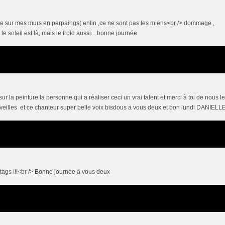
ace sur mes murs en parpaings( enfin ,ce ne sont pas les miens<br /> dommage ,
e soleil est là, mais le froid aussi....bonne journée
la peinture la personne qui a réaliser ceci un vrai talent et merci à toi de nous le
erveilles et ce chanteur super belle voix bisdous a vous deux et bon lundi DANIELL
tags !!!<br /> Bonne journée à vous deux