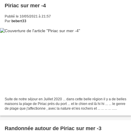
Piriac sur mer -4
Publié le 10/05/2021 à 21:57
Par
bebert33
Suite de notre séjour en Juillet 2020 ... dans cette belle région il y a de belles
maisons la plage de Piriac près du port ... et le chien est là hi hi ... ... le genre
de plage que j'affectionne , avec la nature et les rochers et ... ... ... ... ......
Randonnée autour de Piriac sur mer -3