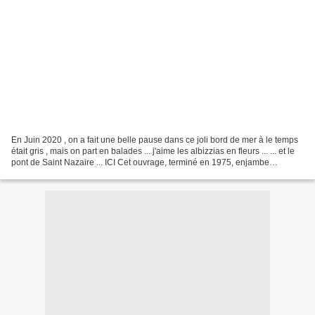
En Juin 2020 , on a fait une belle pause dans ce joli bord de mer à le temps
était gris , mais on part en balades ... j'aime les albizzias en fleurs ... ... et le
pont de Saint Nazaire ... ICI Cet ouvrage, terminé en 1975, enjambe
l'Estuaire de la Loire....