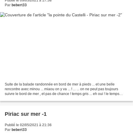
Publié le 09/05/2021 à 17:58
Par
bebert33
Suite de la balade randonnée en bord de mer à pieds ... et une belle
rencontre avec minou ... miaou on y va ... ! ... ... on ne peut pas toujours
suivre le bord de mer , et pas de chance ! temps gris ... eh oui ! le temps
d'arriver , il pleuvait ... ......
Piriac sur mer -1
Publié le 02/05/2021 à 21:36
Par
bebert33