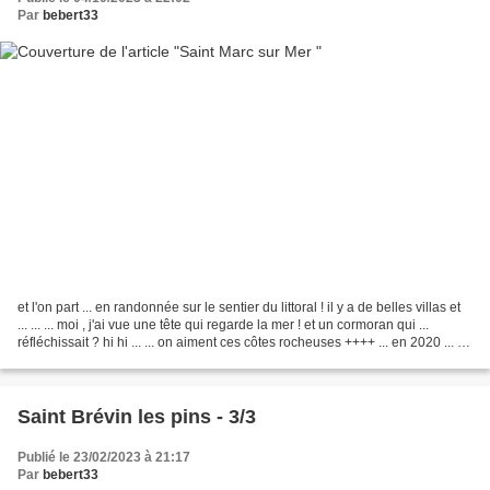
Par
bebert33
et l'on part ... en randonnée sur le sentier du littoral ! il y a de belles villas et
... ... ... moi , j'ai vue une tête qui regarde la mer ! et un cormoran qui ...
réfléchissait ? hi hi ... ... on aiment ces côtes rocheuses ++++ ... en 2020 ... et
waouh...
Saint Brévin les pins - 3/3
Publié le 23/02/2023 à 21:17
Par
bebert33