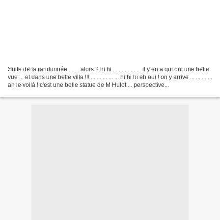
Suite de la randonnée ... ... alors ? hi hi ... ... ... ... ... il y en a qui ont une belle
vue ... et dans une belle villa !!! ... ... ... ... ... hi hi hi eh oui ! on y arrive ... ... ... ...
ah le voilà ! c'est une belle statue de M Hulot ... perspective...