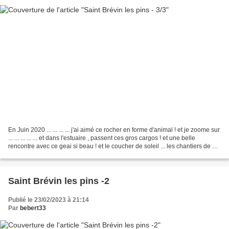
En Juin 2020 ... ... ... ... j'ai aimé ce rocher en forme d'animal ! et je zoome sur
... ... ... ... ... et dans l'estuaire , passent ces gros cargos ! et une belle
rencontre avec ce geai si beau ! et le coucher de soleil ... les chantiers de St
Nazaire...
Saint Brévin les pins -2
Publié le 23/02/2023 à 21:14
Par
bebert33