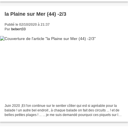
la Plaine sur Mer (44) -2/3
Publié le 02/10/2020 à 21:37
Par
bebert33
Juin 2020 ,Et l'on continue sur le sentier côtier qui est si agréable pour la
balade ! un autre bel endroit , à chaque balade on fait des circuits ... ! et de
belles petites plages ! ... ... je me suis demandé pourquoi ces piquets sur le
sable ? à la...