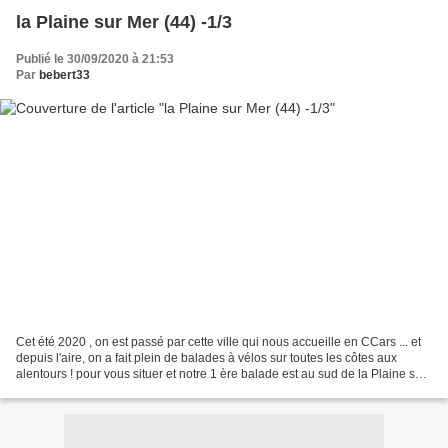
la Plaine sur Mer (44) -1/3
Publié le 30/09/2020 à 21:53
Par
bebert33
Cet été 2020 , on est passé par cette ville qui nous accueille en CCars ... et
depuis l'aire, on a fait plein de balades à vélos sur toutes les côtes aux
alentours ! pour vous situer et notre 1 ère balade est au sud de la Plaine sur
Mer ! et nous on aime...