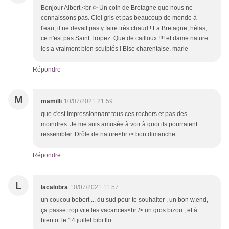
Bonjour Albert,<br /> Un coin de Bretagne que nous ne
connaissons pas. Ciel gris et pas beaucoup de monde à
l'eau, il ne devait pas y faire très chaud ! La Bretagne, hélas,
ce n'est pas Saint Tropez. Que de cailloux !!!! et dame nature
les a vraiment bien sculptés ! Bise charentaise. marie
Répondre
M
mamilli
10/07/2021 21:59
que c'est impressionnant tous ces rochers et pas des
moindres. Je me suis amusée à voir à quoi ils pourraient
ressembler. Drôle de nature<br /> bon dimanche
Répondre
L
lacalobra
10/07/2021 11:57
un coucou bebert ... du sud pour te souhaiter , un bon w.end,
ça passe trop vite les vacances<br /> un gros bizou , et à
bientot le 14 juillet bibi flo