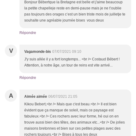
Bonjour Bébertque la Bretagne est belle et j'aime beaucoup
la petite chapelleje reste en demi-pause mais je ne t’oublie
pas toujours des orages c’est un bien triste mois de juilletje te
souhaite une agréable journée bises vous deux
Répondre
V
Vagamonde-bis
07/07/2021 09:10
J'y suis allée il y a fort longtemps... <br /> Costaud Bébert !
Attention, à notre âge, un tour de reins est vite arrivé...
Répondre
A
Aimée aimée
06/07/2021 21:05
Kikou Bebert,<br /> Mais que c'est beau.<br /> Il est bien
évident que ça manque de soleil, mais ce paysage est
fabuleux.<br /> Ces rochers avec leur forme, hé oui on en
trouve aussi bien des têtes, des animaux etc...<br /> De jolies
maisons bretonnes et bien sur ces petites plages avec des
rochers toujours.<br /> Bises à tous les deux