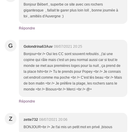
Bonjour Bébert , superbe ce site avec ces rochers
gigantesque , fallait te garer plus loin loll , bonne journée à
toi , amitiés d'Auvergne :)
Répondre
G
Golondrina63Auv
08/07/2021 20:25
Bonjour<br /> Oui les CC sont souvent refoulés , j'ai une
copine qui râle mais c'est un peu normal aussi car si tout le
monde se met aux premières loges pour la nuit , ça prend de
la place hihi<br /> Tu te prends pour Popey <br /> Je connais
cet endroit comme ma poche <br /> C'est tès beau <br /> Mais
de bon matin <br /> Je préfère la plage, les rochers sans le
monde <br /> Bisous<br /> Merci <br /> @+
Répondre
Z
zette732
08/07/2021 20:06
BONJOUR<br /> Je t'ai mis un petit mot en privé ,bisous