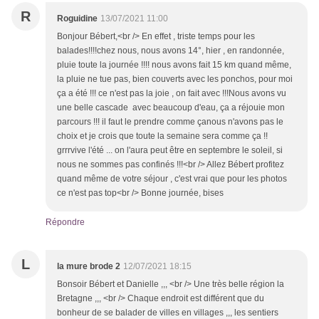
R
Roguidine
13/07/2021 11:00
Bonjour Bébert,<br /> En effet , triste temps pour les
balades!!!!chez nous, nous avons 14°, hier , en randonnée,
pluie toute la journée !!!! nous avons fait 15 km quand même,
la pluie ne tue pas, bien couverts avec les ponchos, pour moi
ça a été !!! ce n'est pas la joie , on fait avec !!!Nous avons vu
une belle cascade avec beaucoup d'eau, ça a réjouie mon
parcours !!! il faut le prendre comme çanous n'avons pas le
choix et je crois que toute la semaine sera comme ça !!
grrrvive l'été ... on l'aura peut être en septembre le soleil, si
nous ne sommes pas confinés !!!<br /> Allez Bébert profitez
quand même de votre séjour , c'est vrai que pour les photos
ce n'est pas top<br /> Bonne journée, bises
Répondre
L
la mure brode 2
12/07/2021 18:15
Bonsoir Bébert et Danielle ,,, <br /> Une très belle région la
Bretagne ,,, <br /> Chaque endroit est différent que du
bonheur de se balader de villes en villages ,,, les sentiers