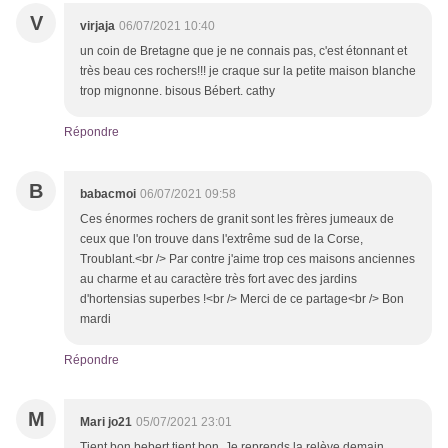
V
virjaja
06/07/2021 10:40
un coin de Bretagne que je ne connais pas, c'est étonnant et
très beau ces rochers!!! je craque sur la petite maison blanche
trop mignonne. bisous Bébert. cathy
Répondre
B
babacmoi
06/07/2021 09:58
Ces énormes rochers de granit sont les frères jumeaux de
ceux que l'on trouve dans l'extrême sud de la Corse,
Troublant.<br /> Par contre j'aime trop ces maisons anciennes
au charme et au caractère très fort avec des jardins
d'hortensias superbes !<br /> Merci de ce partage<br /> Bon
mardi
Répondre
M
Mari jo21
05/07/2021 23:01
Tient bon bebert tient bon. Je reprends la relève demain