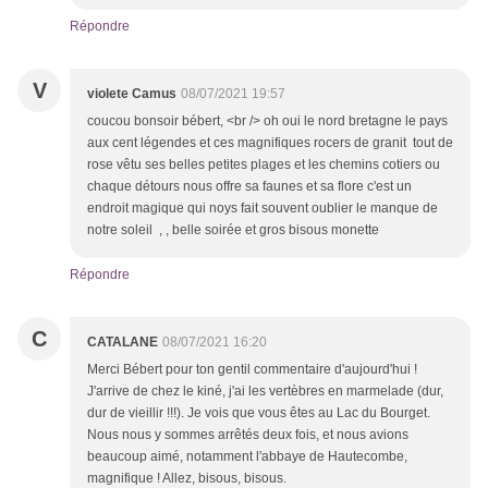
Répondre
V
violete Camus
08/07/2021 19:57
coucou bonsoir bébert, <br /> oh oui le nord bretagne le pays
aux cent légendes et ces magnifiques rocers de granit tout de
rose vêtu ses belles petites plages et les chemins cotiers ou
chaque détours nous offre sa faunes et sa flore c'est un
endroit magique qui noys fait souvent oublier le manque de
notre soleil , , belle soirée et gros bisous monette
Répondre
C
CATALANE
08/07/2021 16:20
Merci Bébert pour ton gentil commentaire d'aujourd'hui !
J'arrive de chez le kiné, j'ai les vertèbres en marmelade (dur,
dur de vieillir !!!). Je vois que vous êtes au Lac du Bourget.
Nous nous y sommes arrêtés deux fois, et nous avions
beaucoup aimé, notamment l'abbaye de Hautecombe,
magnifique ! Allez, bisous, bisous.