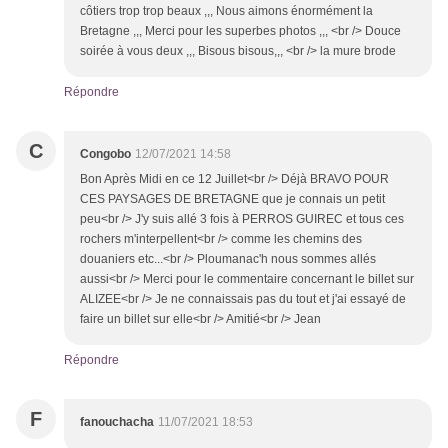
côtiers trop trop beaux ,,, Nous aimons énormément la
Bretagne ,,, Merci pour les superbes photos ,,, <br /> Douce
soirée à vous deux ,,, Bisous bisous,,, <br /> la mure brode
Répondre
C
Congobo
12/07/2021 14:58
Bon Après Midi en ce 12 Juillet<br /> Déjà BRAVO POUR
CES PAYSAGES DE BRETAGNE que je connais un petit
peu<br /> J'y suis allé 3 fois à PERROS GUIREC et tous ces
rochers m'interpellent<br /> comme les chemins des
douaniers etc...<br /> Ploumanac'h nous sommes allés
aussi<br /> Merci pour le commentaire concernant le billet sur
ALIZEE<br /> Je ne connaissais pas du tout et j'ai essayé de
faire un billet sur elle<br /> Amitié<br /> Jean
Répondre
F
fanouchacha
11/07/2021 18:53