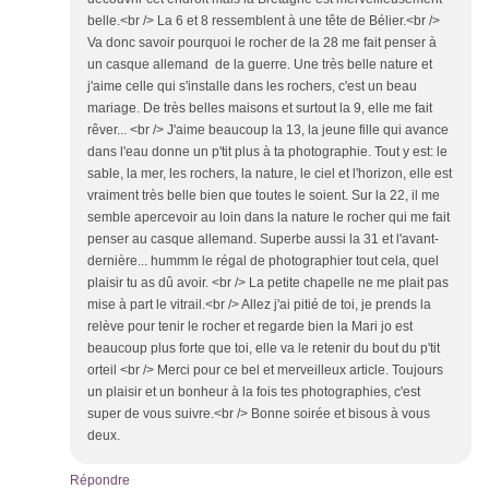
belle.<br /> La 6 et 8 ressemblent à une tête de Bélier.<br />
Va donc savoir pourquoi le rocher de la 28 me fait penser à
un casque allemand de la guerre. Une très belle nature et
j'aime celle qui s'installe dans les rochers, c'est un beau
mariage. De très belles maisons et surtout la 9, elle me fait
rêver... <br /> J'aime beaucoup la 13, la jeune fille qui avance
dans l'eau donne un p'tit plus à ta photographie. Tout y est: le
sable, la mer, les rochers, la nature, le ciel et l'horizon, elle est
vraiment très belle bien que toutes le soient. Sur la 22, il me
semble apercevoir au loin dans la nature le rocher qui me fait
penser au casque allemand. Superbe aussi la 31 et l'avant-
dernière... hummm le régal de photographier tout cela, quel
plaisir tu as dû avoir. <br /> La petite chapelle ne me plait pas
mise à part le vitrail.<br /> Allez j'ai pitié de toi, je prends la
relève pour tenir le rocher et regarde bien la Mari jo est
beaucoup plus forte que toi, elle va le retenir du bout du p'tit
orteil <br /> Merci pour ce bel et merveilleux article. Toujours
un plaisir et un bonheur à la fois tes photographies, c'est
super de vous suivre.<br /> Bonne soirée et bisous à vous
deux.
Répondre