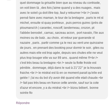
quel dommage la grisaille bien que au niveau du contraste,
on voit bien là , des fois j'aime quand y a des nuages.. mais
avec le soleil ça doit être top, faut y retourner !<br /> j'avais
pensé faire avec maman, le tour de la bretagne , paris le mt st
michel, ensuite st quay portrieux , puis perros guirec (près de
ploumana'ch ) carantec, roscoff, landerneau, crozon, pt
l'abbée benodet , carnac, sarzeau arzon, port navalo, l'ile aux
moines ou de batz.. au choix.. et retour par guerande st
nazaire , paris.. partir comme ça le nez au vent une quinzaine
de jours.. en prenant des booking pour dormir le soir.. gites ou
autres mais elle est trop agée, depuis ses chutes elle ne veut
plus trop bouger elle va sur 89 ans.. quand même !!!<br />
c'est très beau la bretagne.<br /> seule la flotte froide est
pénible.. dommage, déjà dans le sud à 21°22° je la trouvais
fraiche.<br /> le mistral est là en ce moment parait qu'elle est
gelée ! j'ai eu du bol d'y avoir été quand elle etait chaude.<br
/> fait pas très beau en france cette année, sauf sur la cote
d'azur et encore, y a du mistral.<br /> bizou bèbert.. bonne
soirée flo
Répondre