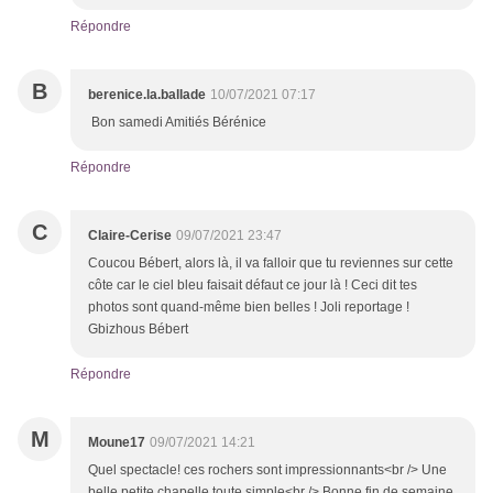
Répondre
B
berenice.la.ballade
10/07/2021 07:17
Bon samedi Amitiés Bérénice
Répondre
C
Claire-Cerise
09/07/2021 23:47
Coucou Bébert, alors là, il va falloir que tu reviennes sur cette
côte car le ciel bleu faisait défaut ce jour là ! Ceci dit tes
photos sont quand-même bien belles ! Joli reportage !
Gbizhous Bébert
Répondre
M
Moune17
09/07/2021 14:21
Quel spectacle! ces rochers sont impressionnants<br /> Une
belle petite chapelle toute simple<br /> Bonne fin de semaine