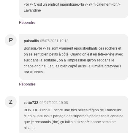
<br /> C'est un endroit magnifique.<br /> @micalement<br />
Lavandine
Répondre
P
pulsatilla
05/07/2021 19:18
Bonsoir,<br /> Ils sont vraiment époustouflants ces rochers et
on se sent bien petits à côté .Quand on est en tête-à-tête avec
eux dans la solitude , on a l'impression qu'on est dans le
chaos originel Et tu as bien capté aussi la lumière bretonne !
<br /> Bises .
Répondre
Z
zette732
05/07/2021 19:08
BONJOUR<br /> Encore une très belles région de France<br
/> en plus tu nous partage des superbes photos<br /> certaine
que je reconnais (rire) ça fait plaisir<br /> bonne semaine
bisous