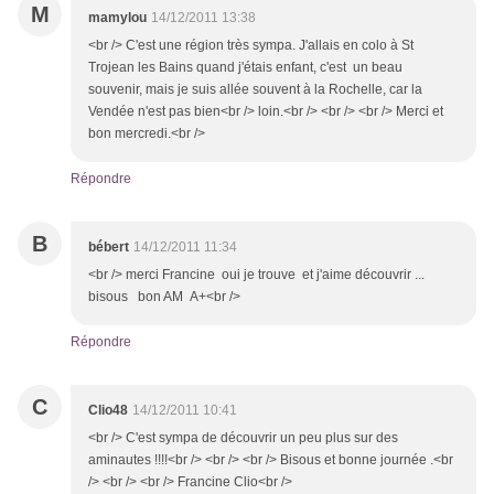
M
mamylou
14/12/2011 13:38
<br /> C'est une région très sympa. J'allais en colo à St
Trojean les Bains quand j'étais enfant, c'est un beau
souvenir, mais je suis allée souvent à la Rochelle, car la
Vendée n'est pas bien<br /> loin.<br /> <br /> <br /> Merci et
bon mercredi.<br />
Répondre
B
bébert
14/12/2011 11:34
<br /> merci Francine oui je trouve et j'aime découvrir ...
bisous bon AM A+<br />
Répondre
C
Clio48
14/12/2011 10:41
<br /> C'est sympa de découvrir un peu plus sur des
aminautes !!!!<br /> <br /> <br /> Bisous et bonne journée .<br
/> <br /> <br /> Francine Clio<br />