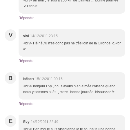
<br /> ah non , je suis à 100 km de Saintes ... bonne journée
A+<br />
Répondre
V
vivi
14/12/2011 23:15
<br /> Hé hé, tu n'es donc pas né très loin de la Gironde :o)<br
/>
Répondre
B
bébert
15/12/2011 09:16
<br /> bonjour Evy , nous avons bien aimée l'Alsace quand
nous y sommes allés , merci bonne journée bisous<br />
Répondre
E
Evy
14/12/2011 22:49
<br /> Ben moi je suis Alsacienne je te souhaite une bonne