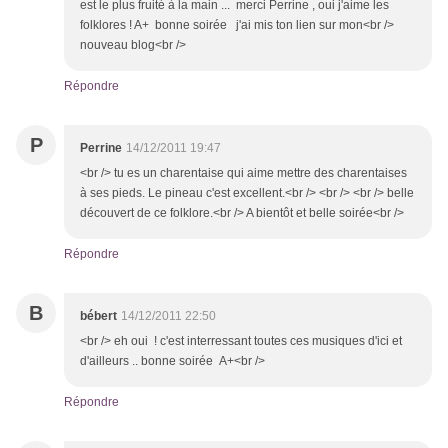
est le plus fruité à la main ... merci Perrine , oui j'aime les
folklores ! A+ bonne soirée j'ai mis ton lien sur mon<br />
nouveau blog<br />
Répondre
P
Perrine
14/12/2011 19:47
<br /> tu es un charentaise qui aime mettre des charentaises
à ses pieds. Le pineau c'est excellent.<br /> <br /> <br /> belle
découvert de ce folklore.<br /> A bientôt et belle soirée<br />
Répondre
B
bébert
14/12/2011 22:50
<br /> eh oui ! c'est interressant toutes ces musiques d'ici et
d'ailleurs .. bonne soirée A+<br />
Répondre