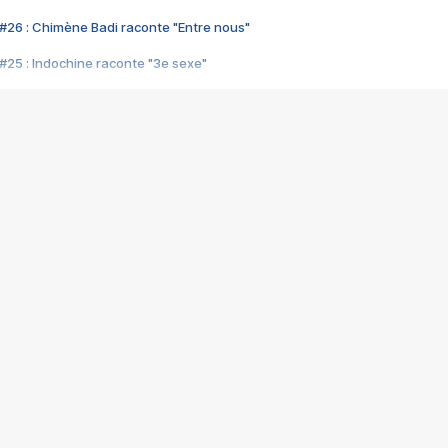
#26 : Chimène Badi raconte "Entre nous"
#25 : Indochine raconte "3e sexe"
#24 : Zaho raconte "C'est chelou"
#23 : Patrick Bruel raconte "Au café des délices"
#22 : Kyo raconte "Le chemin"
#21 : Nolwenn Leroy raconte "Cassé"
#20 : Patrick Hernandez raconte "Born to be alive"
#19 : Lorie raconte "Près de moi"
#18 : Michael Jones raconte "A nos actes manqués" (avec Jean-Jacque
#17 : Khaled raconte "Aïcha"
#16 : Corneille raconte "Parce qu'on vient de loin"
#15 : Indochine raconte "L'aventurier"