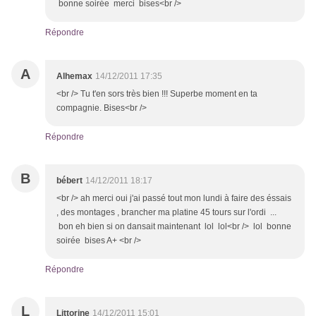
bonne soirée merci bises<br />
Répondre
A
Alhemax
14/12/2011 17:35
<br /> Tu t'en sors très bien !!! Superbe moment en ta
compagnie. Bises<br />
Répondre
B
bébert
14/12/2011 18:17
<br /> ah merci oui j'ai passé tout mon lundi à faire des éssais
, des montages , brancher ma platine 45 tours sur l'ordi ...
bon eh bien si on dansait maintenant lol lol<br /> lol bonne
soirée bises A+ <br />
Répondre
L
Littorine
14/12/2011 15:01