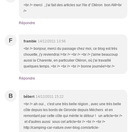
<br /> merci , j'ai fait des articles sur l'ile d' Oléron bon AM<br
/>
Répondre
F
frambie
14/12/2011 13:56
<br /> bonjour, merci du passage chez moi, ce blog est très
chouette, j'y reviendrai !<br /> <br /> <br /> j'aime beaucoup
aussi la Charente, en particulier Oléron, où j'ai travaillé
quelques temps..<br /> <br /> <br /> bonne journée!<br />
Répondre
B
bébert
14/12/2011 15:22
<br /> ah oui , c'est une très belle région , avec une très belle
côte depuis les bords de Gironde depuis Méchers et en
remontant par cette côte qui mérite le détour ! un article<br />
et d'autres aussi sous cet article<br /> <br /> <br />
http://camping-car-nature.over-blog.com/article-