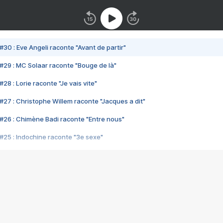
#30 : Eve Angeli raconte "Avant de partir"
#29 : MC Solaar raconte "Bouge de là"
28 : Lorie raconte "Je vais vite"
#27 : Christophe Willem raconte "Jacques a dit"
#26 : Chimène Badi raconte "Entre nous"
#25 : Indochine raconte "3e sexe"
#24 : Zaho raconte "C'est chelou"
#23 : Patrick Bruel raconte "Au café des délices"
#22 : Kyo raconte "Le chemin"
#21 : Nolwenn Leroy raconte "Cassé"