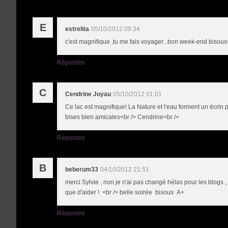
E
estrelita
05/10/2012 09:34
c'est magnifique ,tu me fais voyager...bon week-end bisous
Répondre
C
Cendrine Joyau
05/10/2012 01:01
Ce lac est magnifique! La Nature et l'eau forment un écrin 
bises bien amicales<br /> Cendrine<br />
Répondre
B
beberum33
04/10/2012 21:51
merci Sylvie , non je n'ai pas changé hélas pour les blogs , 
que d'aider ! <br /> belle soirée bisous A+
Répondre