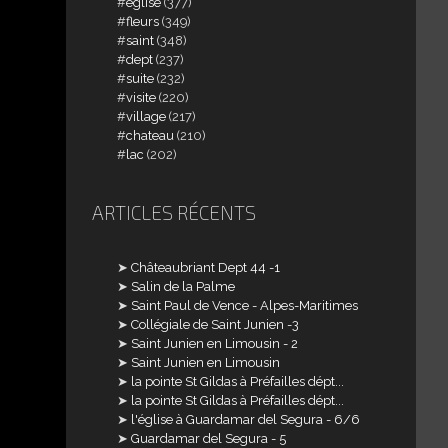
église
(377)
fleurs
(349)
saint
(348)
dept
(237)
suite
(232)
visite
(220)
village
(217)
chateau
(210)
lac
(202)
ARTICLES RÉCENTS
Châteaubriant Dept 44 -1
Salin de la Palme
Saint Paul de Vence - Alpes-Maritimes
Collégiale de Saint Junien -3
Saint Junien en Limousin - 2
Saint Junien en Limousin
la pointe St Gildas à Préfailles dépt...
la pointe St Gildas à Préfailles dépt...
l'église à Guardamar del Segura - 6/6
Guardamar del Segura - 5