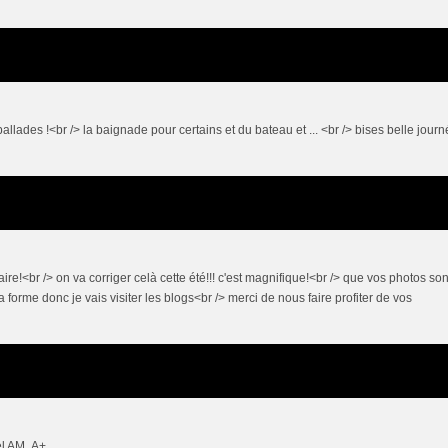
ballades !<br /> la baignade pour certains et du bateau et ... <br /> bises belle jour
faire!<br /> on va corriger celà cette été!!! c'est magnifique!<br /> que vos photos son
a forme donc je vais visiter les blogs<br /> merci de nous faire profiter de vos
bel AM A+