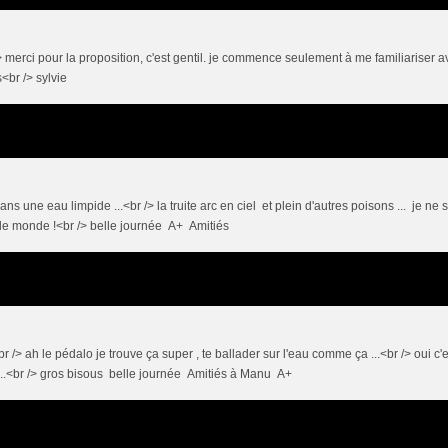
 merci pour la proposition, c'est gentil. je commence seulement à me familiariser a
s<br /> sylvie
 dans une eau limpide ...<br /> la truite arc en ciel et plein d'autres poisons ... je ne 
t le monde !<br /> belle journée A+ Amitiés
<br /> ah le pédalo je trouve ça super , te ballader sur l'eau comme ça ...<br /> oui c'e
is ...<br /> gros bisous belle journée Amitiés à Manu A+