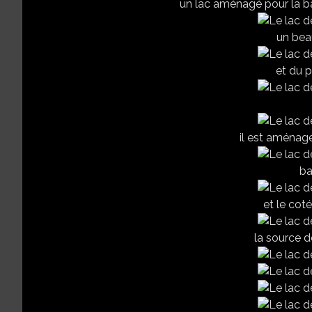
un lac aménagé pour la ba
un bea
et du p
il est aménagé
ba
et le coté
la source 