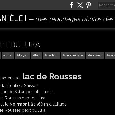
ANIÈLE !
mes reportages photos des 
PT DU JURA
jura
kayac
lac
pédalo
promenade
rousses
sau
lac de Rousses
s amène au
 la Frontière Suisse !
tation de Ski un peu plus haut ...
st le
Noirmont
à 1568 m d'altitude