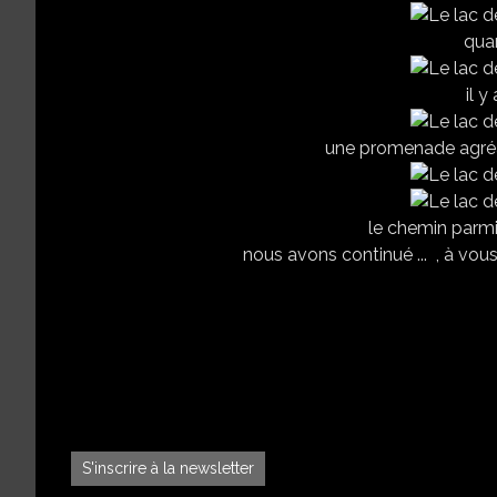
quan
il y
une promenade agréa
le chemin parmis
nous avons continué ... , à vou
S'inscrire à la newsletter