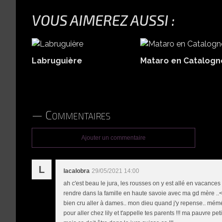
VOUS AIMEREZ AUSSI :
Labruguière
Mataro en Catalogn
Commentaires
Ajouter un commentaire
L
lacalobra
29/05/2021 14:00
ah c'est beau le jura, les rousses on y est allé en vacance
rendre dans la famille en haute savoie avec ma gd mère ..<
bien cru aller à dames.. mon dieu quand j'y repense.. mémé 
pour aller chez lily et t'appelle tes parents !!! ma pauvre peti