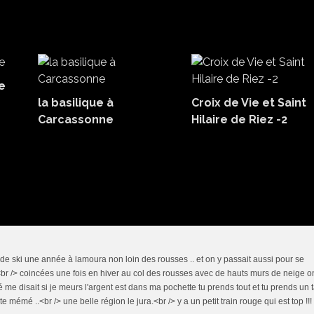
e
la basilique à
Croix de Vie et Saint
Carcassonne
Hilaire de Riez -2
s de ski une année à lamoura non loin des rousses .. et on y passait aussi pour se
br /> coincées une fois en hiver au col des rousses avec de hauts murs de neige o
me disait si je meurs l'argent est dans ma pochette tu prends tout et tu prends un t
te mémé ..<br /> une belle région le jura.<br /> y a un petit train rouge qui est top !!!