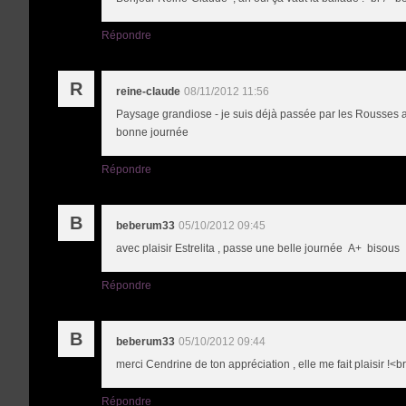
Répondre
R
reine-claude
08/11/2012 11:56
Paysage grandiose - je suis déjà passée par les Rousses ava
bonne journée
Répondre
B
beberum33
05/10/2012 09:45
avec plaisir Estrelita , passe une belle journée A+ bisous
Répondre
B
beberum33
05/10/2012 09:44
merci Cendrine de ton appréciation , elle me fait plaisir !
Répondre