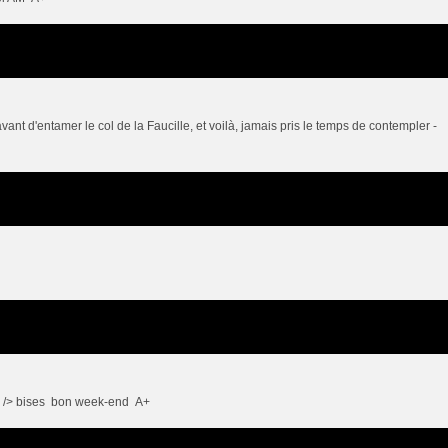
nt d'entamer le col de la Faucille, et voilà, jamais pris le temps de contempler -
<br /> bises bon week-end A+