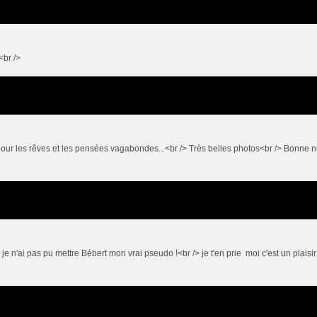
<br />
pour les rêves et les pensées vagabondes...<br /> Très belles photos<br /> Bonne nu
je n'ai pas pu mettre Bébert mon vrai pseudo !<br /> je t'en prie moi c'est un plaisir