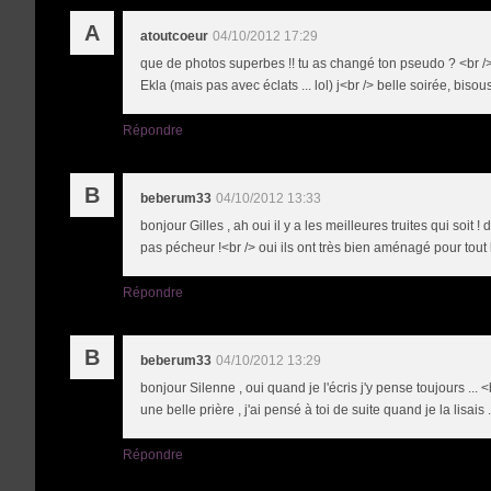
A
atoutcoeur
04/10/2012 17:29
que de photos superbes !! tu as changé ton pseudo ? <br />
Ekla (mais pas avec éclats ... lol) j<br /> belle soirée, bisou
Répondre
B
beberum33
04/10/2012 13:33
bonjour Gilles , ah oui il y a les meilleures truites qui soit !
pas pécheur !<br /> oui ils ont très bien aménagé pour tou
Répondre
B
beberum33
04/10/2012 13:29
bonjour Silenne , oui quand je l'écris j'y pense toujours ... 
une belle prière , j'ai pensé à toi de suite quand je la lisa
Répondre