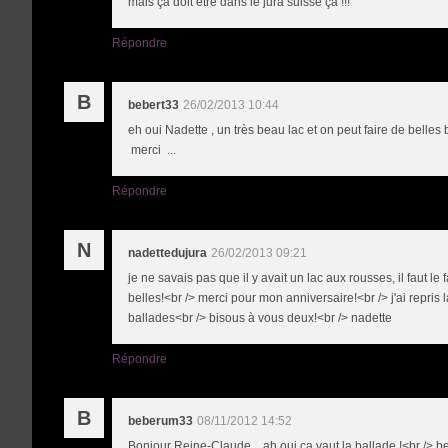
mais ça doit être dans le jura suisse ça !!!
Répondre
B
bebert33
26/02/2013 10:44
eh oui Nadette , un très beau lac et on peut faire de belles 
merci ...
Répondre
N
nadettedujura
26/02/2013 09:21
je ne savais pas que il y avait un lac aux rousses, il faut le 
belles!<br /> merci pour mon anniversaire!<br /> j'ai repris l
ballades<br /> bisous à vous deux!<br /> nadette
Répondre
B
beberum33
08/11/2012 14:52
Bonjour Reine-Claude , ah oui ça vaut la ballade !<br /> 