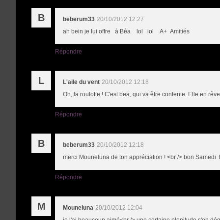
B
beberum33
20/10/2012 12:27
ah bein je lui offre à Béa lol lol A+ Amitiés
Répondre
L
L'aile du vent
20/10/2012 12:18
Oh, la roulotte ! C'est bea, qui va être contente. Elle en rêve 
Répondre
B
beberum33
20/10/2012 12:18
merci Mouneluna de ton appréciation ! <br /> bon Samedi
Répondre
M
Mouneluna
20/10/2012 12:04
je l'ai beaucoup aimé<br /> une certaine plenitude s'en dé