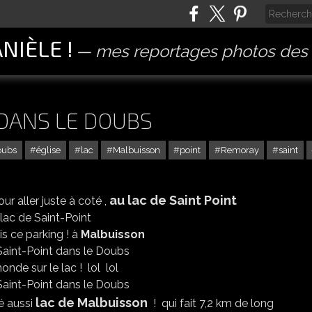
ANIÈLE !
mes reportages photos des 
 DANS LE DOUBS
oubs
église
lac
Malbuisson
point
Remoray
saint
au lac de Saint Point
ur aller juste à coté ,
s ce parking ! à
Malbuisson
monde sur le lac ! lol lol
lac de Malbuisson
é aussi
! qui fait 7,2 km de long