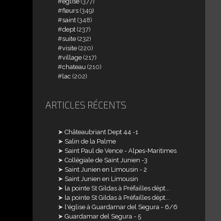
église
(377)
fleurs
(349)
saint
(348)
dept
(237)
suite
(232)
visite
(220)
village
(217)
chateau
(210)
lac
(202)
ARTICLES RÉCENTS
Châteaubriant Dept 44 -1
Salin de la Palme
Saint Paul de Vence - Alpes-Maritimes
Collégiale de Saint Junien -3
Saint Junien en Limousin - 2
Saint Junien en Limousin
la pointe St Gildas à Préfailles dépt...
la pointe St Gildas à Préfailles dépt...
l'église à Guardamar del Segura - 6/6
Guardamar del Segura - 5