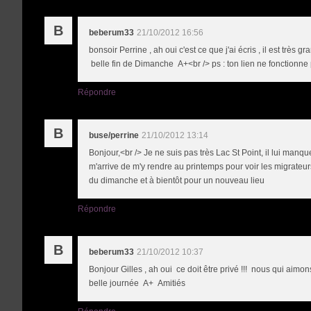
B
beberum33
21/10/2012 16:56
bonsoir Perrine , ah oui c'est ce que j'ai écris , il est très 
belle fin de Dimanche A+<br /> ps : ton lien ne fonctionne
Répondre
B
buse/perrine
21/10/2012 13:14
Bonjour,<br /> Je ne suis pas très Lac St Point, il lui manq
m'arrive de m'y rendre au printemps pour voir les migrateurs
du dimanche et à bientôt pour un nouveau lieu
Répondre
B
beberum33
21/10/2012 10:37
Bonjour Gilles , ah oui ce doit être privé !!! nous qui aim
belle journée A+ Amitiés