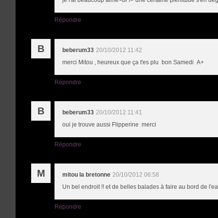
Répondre
B
beberum33
20/10/2012 11:42
merci Mitou , heureux que ça t'es plu bon Samedi A+
Répondre
B
beberum33
20/10/2012 11:41
oui je trouve aussi Flipperine merci
Répondre
M
mitou la bretonne
20/10/2012 06:58
Un bel endroit !! et de belles balades à faire au bord de l'
Répondre