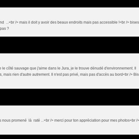
grand ...<br /> mais il doit y avoir des beaux endroits mais pas accessible !<br /> bises
 pas ?
ue le côté sauvage que j'aime dans le Jura, je le trouve dénudé d'environnement. Il
, mais rien d'autre autrement. Il n'est pas privé, mais pas d'accès au bord<br /> Bi
ons nous promené là raté ...<br /> merci pour ton appréciation pour mes photos<br /