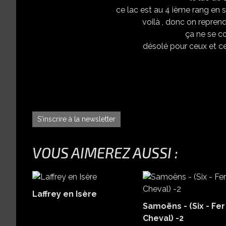
ce lac est au 4 ième rang en su
voilà , donc on repren
ça ne se c
désolé pour ceux et cel
S'inscrire à la newsletter
VOUS AIMEREZ AUSSI :
Laffrey en Isère
Samoëns - (Six - Fer
Cheval) -2