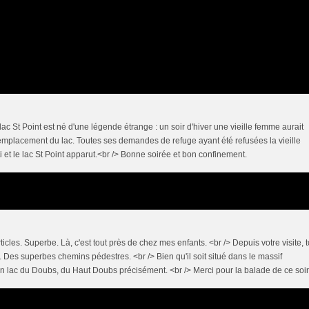
ac St Point est né d'une légende étrange : un soir d'hiver une vieille femme aurait
'emplacement du lac. Toutes ses demandes de refuge ayant été refusées la vieille
ti et le lac St Point apparut.<br /> Bonne soirée et bon confinement.
ticles. Superbe. Là, c'est tout près de chez mes enfants. <br /> Depuis votre visite, t
c. Des superbes chemins pédestres. <br /> Bien qu'il soit situé dans le massif
 un lac du Doubs, du Haut Doubs précisément. <br /> Merci pour la balade de ce soir