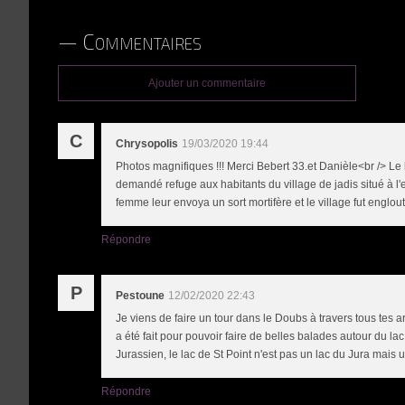
Commentaires
Ajouter un commentaire
C
Chrysopolis
19/03/2020 19:44
Photos magnifiques !!! Merci Bebert 33.et Danièle<br /> Le l
demandé refuge aux habitants du village de jadis situé à l
femme leur envoya un sort mortifère et le village fut englou
Répondre
P
Pestoune
12/02/2020 22:43
Je viens de faire un tour dans le Doubs à travers tous tes ar
a été fait pour pouvoir faire de belles balades autour du la
Jurassien, le lac de St Point n'est pas un lac du Jura mais
Répondre