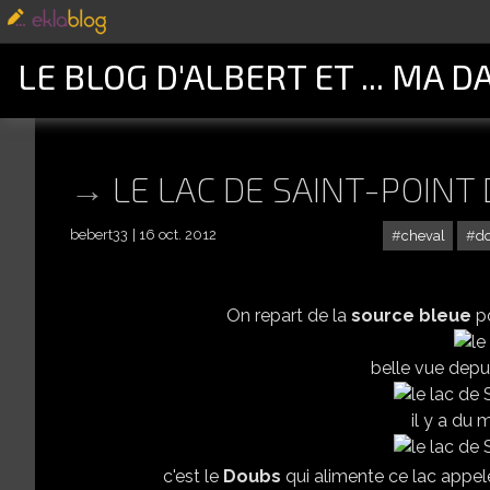
LE BLOG D'ALBERT ET ... MA D
LE LAC DE SAINT-POINT
bebert33
16 oct. 2012
cheval
d
On repart de la
source bleue
po
belle vue depui
il y a du 
c'est le
Doubs
qui alimente ce lac appel