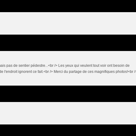
ais pas de sentier pédestre...<br /> Les yeux qui veulent tout voir ont besoin de
 de l'endroit ignorent ce fait.<br /> Merci du partage de ces magnifiques photos!<br /