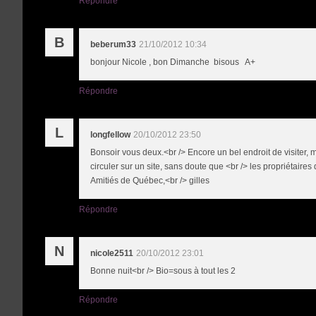
Répondre
B
beberum33
21/10/2012 10:34
bonjour Nicole , bon Dimanche bisous A+
Répondre
L
longfellow
20/10/2012 23:50
Bonsoir vous deux.<br /> Encore un bel endroit de visiter, m
circuler sur un site, sans doute que <br /> les propriétaires
Amitiés de Québec,<br /> gilles
Répondre
N
nicole2511
20/10/2012 23:01
Bonne nuit<br /> Bio=sous à tout les 2
Répondre