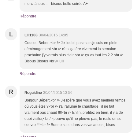
merci à tous ... bisous belle soirée A+
Répondre
L
Lili1108
30/04/2015 14:05
Coucou Bebert <br /> Je t'oubli pas mais je suis en plein
déménagement <br /> c'est galére vivement la semaine
prochaine j'y verrais plus clair <br /> ça va tout les 2 ? <br />
Bisous Bisous <br /> Lili
Répondre
R
Roguidine
30/04/2015 13:56
Bonjour Bébert,<br /> J'espère que vous avez meilleur temps
où vous êtes ?<br /> j'ai rallumé le chauffage , il ne fait
vraiment pas chaud !!!!<br /> Enfin, profitez en bien, il y à de
quoi visiter,<br /> pourvu qu'il ne pleuve pas, le reste on se
couvre !!!!<br /> Bonne suite dans vos vacances , bises