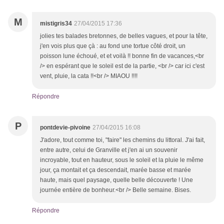
M
mistigris34
27/04/2015 17:36
jolies tes balades bretonnes, de belles vagues, et pour la tête,
j'en vois plus que çà : au fond une tortue côté droit, un
poisson lune échoué, et et voilà !! bonne fin de vacances,<br
/> en espérant que le soleil est de la partie, <br /> car ici c'est
vent, pluie, la cata !!<br /> MIAOU !!!!
Répondre
P
pontdevie-pivoine
27/04/2015 16:08
J'adore, tout comme toi, "faire" les chemins du littoral. J'ai fait,
entre autre, celui de Granville et j'en ai un souvenir
incroyable, tout en hauteur, sous le soleil et la pluie le même
jour, ça montait et ça descendait, marée basse et marée
haute, mais quel paysage, quelle belle découverte ! Une
journée entière de bonheur.<br /> Belle semaine. Bises.
Répondre