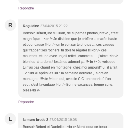
Répondre
R
Roguidine
27/04/2015 21:22
Bonsoir Bébert,<br /> Ouah, de superbes photos, bravo , c"est
magnifique ...<br /> Je dis bien que je préfère la marée haute
et pour cause !!<br /> on le voit sur te photos .... ces vagues
qui frappent les rochers, tu dois te régaler !!!!<br /> ces
mouettes et une avec un joli reflet , comme tu .... j'aime .<br />
bien les chardons ! les ânes adorent ça !!!<br /> Je vois que
tu n'as pas chaud en montagne, chez moi aujourd'hui, il a fait
12 °<br /> après les 30 ° la semaine dernière , alors en
montagne !!!!<br /> ben oui, avec le C.C. on repart où l'on
veut, c'est l'avantage !<br /> Bonne vacances, bonne suite,
bises<br />
Répondre
L
la mure brode 2
27/04/2015 19:08
Bonsoir Bébert et Danielle ,,,<br /> Merci pour ce beau