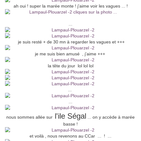
ah oui ! super la marée monte ! j'aime voir les vagues ... !
...
je suis resté + de 30 mn à regarder les vagues et +++
je me suis bien amusé , j'aime +++
la tête du jour lol lol lol
...
...
l'ile Ségal
nous sommes allée sur
... on y accède à marée
basse !
et voilà , nous revenons au CCar ... ! ...