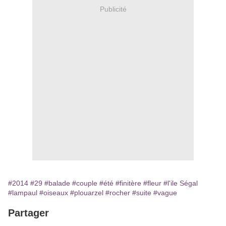
Publicité
#2014
#29
#balade
#couple
#été
#finitère
#fleur
#l'ile Ségal
#lampaul
#oiseaux
#plouarzel
#rocher
#suite
#vague
Partager