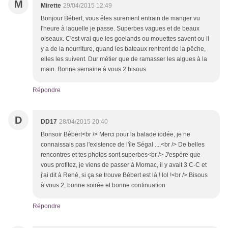
M
Mirette
29/04/2015 12:49
Bonjour Bébert, vous êtes surement entrain de manger vu
l'heure à laquelle je passe. Superbes vagues et de beaux
oiseaux. C'est vrai que les goelands ou mouettes savent ou il
y a de la nourriture, quand les bateaux rentrent de la pêche,
elles les suivent. Dur métier que de ramasser les algues à la
main. Bonne semaine à vous 2 bisous
Répondre
D
DD17
28/04/2015 20:40
Bonsoir Bébert<br /> Merci pour la balade iodée, je ne
connaissais pas l'existence de l'île Ségal ....<br /> De belles
rencontres et tes photos sont superbes<br /> J'espère que
vous profitez, je viens de passer à Mornac, il y avait 3 C-C et
j'ai dit à René, si ça se trouve Bébert est là ! lol !<br /> Bisous
à vous 2, bonne soirée et bonne continuation
Répondre