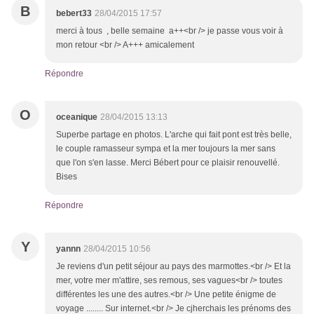
B
bebert33
28/04/2015 17:57
merci à tous , belle semaine a++<br /> je passe vous voir à
mon retour <br /> A+++ amicalement
Répondre
O
oceanique
28/04/2015 13:13
Superbe partage en photos. L'arche qui fait pont est très belle,
le couple ramasseur sympa et la mer toujours la mer sans
que l'on s'en lasse. Merci Bébert pour ce plaisir renouvellé.
Bises
Répondre
Y
yannn
28/04/2015 10:56
Je reviens d'un petit séjour au pays des marmottes.<br /> Et la
mer, votre mer m'attire, ses remous, ses vagues<br /> toutes
différentes les une des autres.<br /> Une petite énigme de
voyage ........ Sur internet.<br /> Je cjherchais les prénoms des