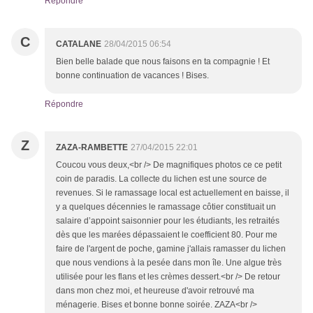
Répondre
C
CATALANE
28/04/2015 06:54
Bien belle balade que nous faisons en ta compagnie ! Et
bonne continuation de vacances ! Bises.
Répondre
Z
ZAZA-RAMBETTE
27/04/2015 22:01
Coucou vous deux,<br /> De magnifiques photos ce ce petit
coin de paradis. La collecte du lichen est une source de
revenues. Si le ramassage local est actuellement en baisse, il
y a quelques décennies le ramassage côtier constituait un
salaire d’appoint saisonnier pour les étudiants, les retraités
dès que les marées dépassaient le coefficient 80. Pour me
faire de l'argent de poche, gamine j'allais ramasser du lichen
que nous vendions à la pesée dans mon île. Une algue très
utilisée pour les flans et les crèmes dessert.<br /> De retour
dans mon chez moi, et heureuse d'avoir retrouvé ma
ménagerie. Bises et bonne bonne soirée. ZAZA<br />