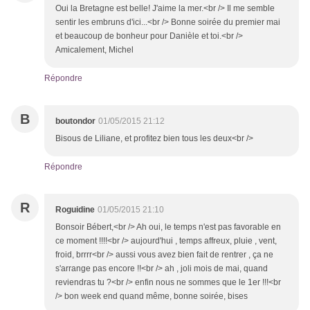
Oui la Bretagne est belle! J'aime la mer.<br /> Il me semble
sentir les embruns d'ici...<br /> Bonne soirée du premier mai
et beaucoup de bonheur pour Danièle et toi.<br />
Amicalement, Michel
Répondre
B
boutondor
01/05/2015 21:12
Bisous de Liliane, et profitez bien tous les deux<br />
Répondre
R
Roguidine
01/05/2015 21:10
Bonsoir Bébert,<br /> Ah oui, le temps n'est pas favorable en
ce moment !!!!<br /> aujourd'hui , temps affreux, pluie , vent,
froid, brrrr<br /> aussi vous avez bien fait de rentrer , ça ne
s'arrange pas encore !!<br /> ah , joli mois de mai, quand
reviendras tu ?<br /> enfin nous ne sommes que le 1er !!!<br
/> bon week end quand même, bonne soirée, bises