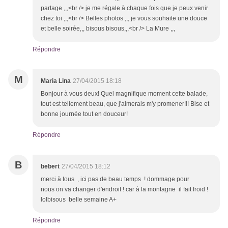
partage ,,,<br /> je me régale à chaque fois que je peux venir
chez toi ,,,<br /> Belles photos ,,, je vous souhaite une douce
et belle soirée,,, bisous bisous,,,<br /> La Mure ,,,
Répondre
M
Maria Lina
27/04/2015 18:18
Bonjour à vous deux! Quel magnifique moment cette balade,
tout est tellement beau, que j'aimerais m'y promener!!! Bise et
bonne journée tout en douceur!
Répondre
B
bebert
27/04/2015 18:12
merci à tous , ici pas de beau temps ! dommage pour
nous on va changer d'endroit ! car à la montagne il fait froid !
lolbisous belle semaine A+
Répondre