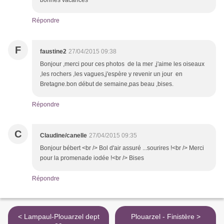
bonnes vacances
Répondre
F
faustine2
27/04/2015 09:38
Bonjour ,merci pour ces photos de la mer ,j'aime les oiseaux
,les rochers ,les vagues,j'espère y revenir un jour en
Bretagne.bon début de semaine,pas beau ,bises.
Répondre
C
Claudine/canelle
27/04/2015 09:35
Bonjour bébert <br /> Bol d'air assuré ...sourires !<br /> Merci
pour la promenade iodée !<br /> Bises
Répondre
< Lampaul-Plouarzel dept
Plouarzel - Finistère >