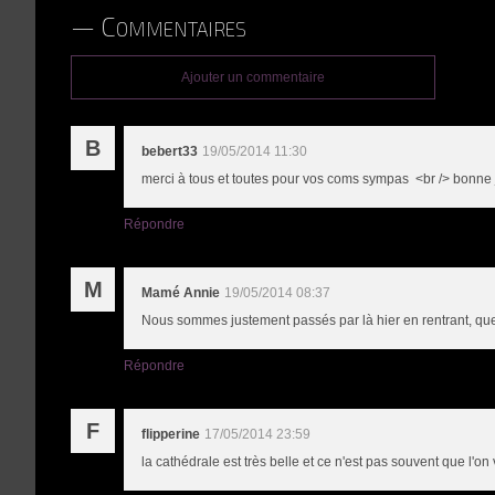
Commentaires
Ajouter un commentaire
B
bebert33
19/05/2014 11:30
merci à tous et toutes pour vos coms sympas <br /> bonn
Répondre
M
Mamé Annie
19/05/2014 08:37
Nous sommes justement passés par là hier en rentrant, que
Répondre
F
flipperine
17/05/2014 23:59
la cathédrale est très belle et ce n'est pas souvent que l'on 