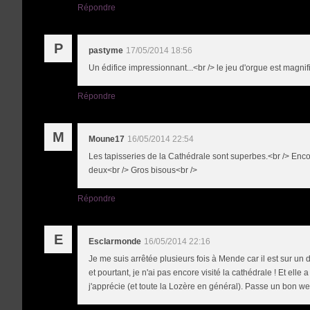
Répondre
P
pastyme
17/05/2014 18:56
Un édifice impressionnant...<br /> le jeu d'orgue est magn
Répondre
M
Moune17
16/05/2014 22:54
Les tapisseries de la Cathédrale sont superbes.<br /> Encor
deux<br /> Gros bisous<br />
Répondre
E
Esclarmonde
16/05/2014 22:16
Je me suis arrêtée plusieurs fois à Mende car il est sur un
et pourtant, je n'ai pas encore visité la cathédrale ! Et elle a
j'apprécie (et toute la Lozère en général). Passe un bon w