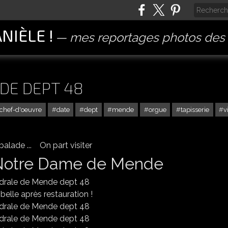
ANIÈLE !
mes reportages photos des 
DE DEPT 48
chef-d'oeuvre
date
dept
mende
orgue
tapisserie
v
 balade ... On part visiter
 Notre Dame de Mende
 belle après restauration !