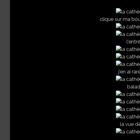
clique sur ma boul
l'entr
j'en ai r
balade
la vue de