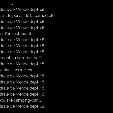
...
e ... le parvis de la cathédrale !
ée d'un restaurant ...
arement vu comme ça !!!
 dans les ruelles ...
puis le camping-car ...
...