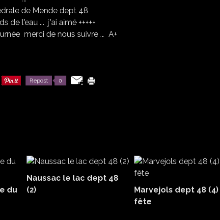
ds de l'eau ... j'ai aimé +++++
urnée merci de nous suivre ... A+
Repost
0
Naussac le lac dept 48
de du
(2)
Marvejols dept 48 (4)
fête