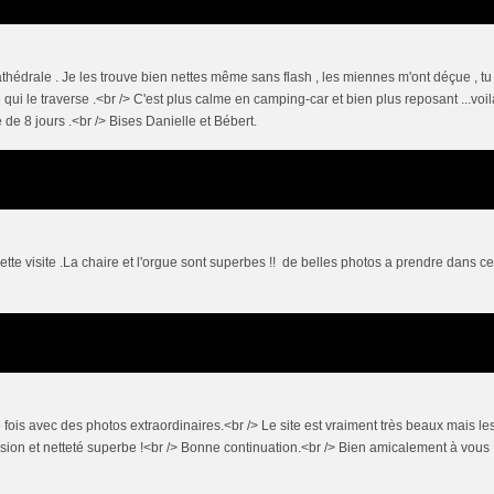
athédrale . Je les trouve bien nettes même sans flash , les miennes m'ont déçue , tu
ère qui le traverse .<br /> C'est plus calme en camping-car et bien plus reposant ...voil
e 8 jours .<br /> Bises Danielle et Bébert.
ette visite .La chaire et l'orgue sont superbes !! de belles photos a prendre dans ce
fois avec des photos extraordinaires.<br /> Le site est vraiment très beaux mais le
ision et netteté superbe !<br /> Bonne continuation.<br /> Bien amicalement à vous