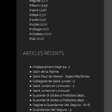
église
(377)
fleurs
(349)
saint
(348)
dept
(237)
suite
(232)
visite
(220)
village
(217)
chateau
(210)
lac
(202)
ARTICLES RÉCENTS
Châteaubriant Dept 44 -1
Salin de la Palme
Saint Paul de Vence - Alpes-Maritimes
Collégiale de Saint Junien -3
Saint Junien en Limousin - 2
Saint Junien en Limousin
la pointe St Gildas à Préfailles dépt...
la pointe St Gildas à Préfailles dépt...
l'église à Guardamar del Segura - 6/6
Guardamar del Segura - 5