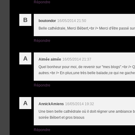
Répondre
B
boutondor
16/05/2014 21:50
Belle cathédrale, Merci Bébert,<br /> Merci d'être passé sur
Répondre
A
Aimée aimée
16/05/2014 21:37
Quel bonheur pour moi, de revenir sur "mes blogs".<br /> 
autres.<br /> En plus,une très belle balade,ce qui ne gach
Répondre
A
AnnickAmiens
16/05/2014 19:32
Une bien belle cathédrale où il doit régner une ambiance b
soirée Bébert et gros bisous
Répondre