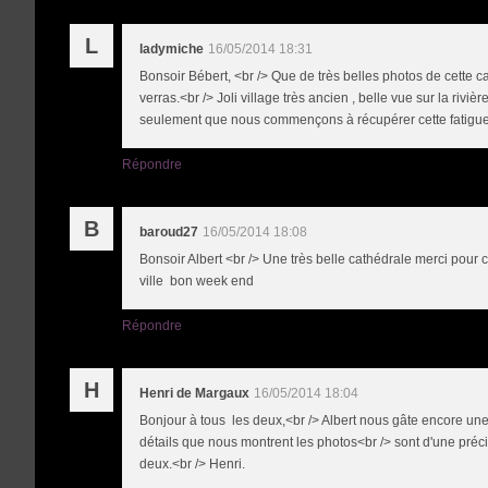
L
ladymiche
16/05/2014 18:31
Bonsoir Bébert, <br /> Que de très belles photos de cette c
verras.<br /> Joli village très ancien , belle vue sur la rivi
seulement que nous commençons à récupérer cette fatigue d
Répondre
B
baroud27
16/05/2014 18:08
Bonsoir Albert <br /> Une très belle cathédrale merci pour c
ville bon week end
Répondre
H
Henri de Margaux
16/05/2014 18:04
Bonjour à tous les deux,<br /> Albert nous gâte encore une 
détails que nous montrent les photos<br /> sont d'une préc
deux.<br /> Henri.