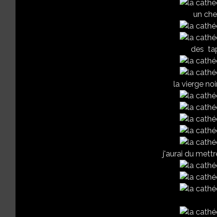
un chef
des tap
la vierge no
j'aurai du mettre