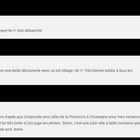
ifique<br /> bon dimanche
e une belle découverte avec ce joli village.<br /> Très bonne soirée à tous les
 des trajets que j'emprunte pour aller de la Provence à l'Auvergne pour mes vacanc
 l'air très belle si j'en juge tes photos. Sinon, c'est une jolie ville à taille humaine qu
eek-end, bises