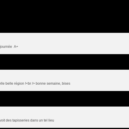
e journée A+
lle belle région !<br /> bonne semaine, bises
voit des tapisseries dans un tel lieu