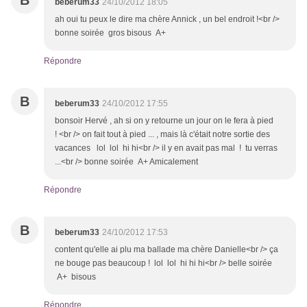
B
beberum33
24/10/2012 18:05
ah oui tu peux le dire ma chère Annick , un bel endroit !<br />
bonne soirée gros bisous A+
Répondre
B
beberum33
24/10/2012 17:55
bonsoir Hervé , ah si on y retourne un jour on le fera à pied
! <br /> on fait tout à pied ... , mais là c'était notre sortie des
vacances lol lol hi hi<br /> il y en avait pas mal ! tu verras
...<br /> bonne soirée A+ Amicalement
Répondre
B
beberum33
24/10/2012 17:53
content qu'elle ai plu ma ballade ma chère Danielle<br /> ça
ne bouge pas beaucoup ! lol lol hi hi hi<br /> belle soirée
A+ bisous
Répondre