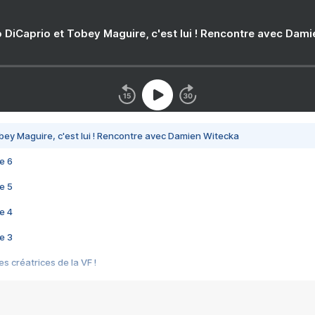
 DiCaprio et Tobey Maguire, c'est lui ! Rencontre avec Dam
bey Maguire, c'est lui ! Rencontre avec Damien Witecka
e 6
e 5
e 4
e 3
s créatrices de la VF !
e 2
e 1