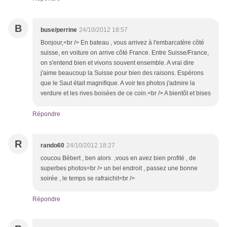
B
buse/perrine
24/10/2012 18:57
Bonjour,<br /> En bateau , vous arrivez à l'embarcatère côté
suisse, en voiture on arrive côté France. Entre Suisse/France,
on s'entend bien et vivons souvent ensemble. A vrai dire
j'aime beaucoup la Suisse pour bien des raisons. Espérons
que le Saut était magnifique. A voir tes photos j'admire la
verdure et les rives boisées de ce coin.<br /> A bientôt et bises
Répondre
R
rando60
24/10/2012 18:27
coucou Bébert , ben alors ,vous en avez bien profité , de
superbes photos<br /> un bel endroit , passez une bonne
soirée , le temps se rafraichit<br />
Répondre