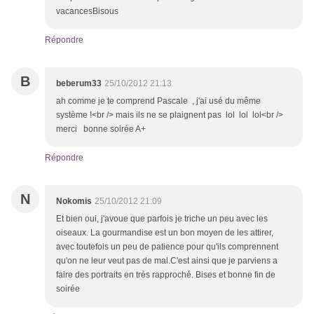
vacancesBisous
Répondre
B
beberum33
25/10/2012 21:13
ah comme je te comprend Pascale , j'ai usé du même
système !<br /> mais ils ne se plaignent pas lol lol lol<br />
merci bonne soirée A+
Répondre
N
Nokomis
25/10/2012 21:09
Et bien oui, j'avoue que parfois je triche un peu avec les
oiseaux. La gourmandise est un bon moyen de les attirer,
avec toutefois un peu de patience pour qu'ils comprennent
qu'on ne leur veut pas de mal.C'est ainsi que je parviens a
faire des portraits en très rapproché. Bises et bonne fin de
soirée