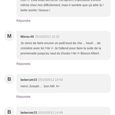
coin !!! Ekla avait des prob. cet aprem, impossible d'entrer
même chez moi difficilement, mais il semble que çà aille là !
belle soirée ! bisous !
Répondre
M
Misou-49
25/10/2012 15:32
Je viens de faire encore un petit bout de che ... heuh ... de
croisière avec toi !<br /> Je t'attend pour faire la suite de la
promenade jusqu'au saut du Doubs !<br /> Bisous Albert .
Répondre
B
beberum33
25/10/2012 14:50
merci Joseph ... bon AM A+
Répondre
B
beberum33
25/10/2012 14:49