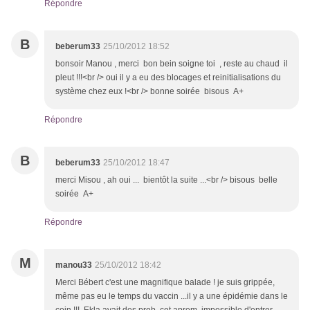
Répondre
B
beberum33
25/10/2012 18:52
bonsoir Manou , merci bon bein soigne toi , reste au chaud il
pleut !!!<br /> oui il y a eu des blocages et reinitialisations du
système chez eux !<br /> bonne soirée bisous A+
Répondre
B
beberum33
25/10/2012 18:47
merci Misou , ah oui ... bientôt la suite ...<br /> bisous belle
soirée A+
Répondre
M
manou33
25/10/2012 18:42
Merci Bébert c'est une magnifique balade ! je suis grippée,
même pas eu le temps du vaccin ...il y a une épidémie dans le