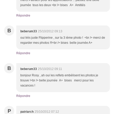
merci Patriach pour tes appréciations ... passez une belle
journée tous les deux <br /> bises A+ Amitiés
Répondre
B
beberum33
25/10/2012 09:13
oui très juste Flipperine , sur la 3 ième photo ! <br /> merci de
regarder mes photos !!!<br /> bises belle journée A+
Répondre
B
beberum33
25/10/2012 09:11
bonjour Rosy , ah oui les reflets embélisent les photos je
trouve !<br /> belle journée A+ bises merci pour les
vacances !
Répondre
P
patriarch
25/10/2012 07:12