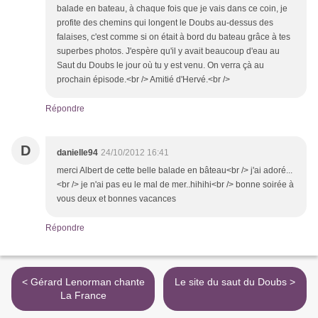
balade en bateau, à chaque fois que je vais dans ce coin, je
profite des chemins qui longent le Doubs au-dessus des
falaises, c'est comme si on était à bord du bateau grâce à tes
superbes photos. J'espère qu'il y avait beaucoup d'eau au
Saut du Doubs le jour où tu y est venu. On verra çà au
prochain épisode.<br /> Amitié d'Hervé.<br />
Répondre
D
danielle94
24/10/2012 16:41
merci Albert de cette belle balade en bâteau<br /> j'ai adoré...
<br /> je n'ai pas eu le mal de mer..hihihi<br /> bonne soirée à
vous deux et bonnes vacances
Répondre
< Gérard Lenorman chante
Le site du saut du Doubs >
La France